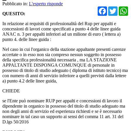
Pubblicato in:
L'esperto risponde
Facebo
Twit
QUESITO:
In relazione ai requisiti di professionalità del Rup per appalti e
concessioni di lavori come specificati a punto 4 delle linee guida
ANAC n. 3 per appalti inferiori ad un milione di euro ( lettera a)
punto 4. delle linee guida :
Nel caso in cui l'organico della stazione appaltante presenti carenze
accertate o in esso non sia compreso nessun soggetto in possesso
della specifica professionalità necessaria , ma LA STAZIONE
APPALTANTE DISPONGA COMUNQUE di personale in
possesso di titolo di studio adeguato ( diploma di istituto tecnico) ma
con numero di anni di servizio inferiore a quelli previsti dalla lettere
a) punto 4.2 delle linee guida,
CHIEDE
se l'Ente può nominare RUP per appalti e concessioni di lavoro il
dipendente in organico in possesso del titolo di studio adeguato ma
non degli anni di servizio ed esperienza richiesti e se è necessario
nominare in tal caso un supporto ai sensi del comma 11 art. 31 del
D.lgs 50/2016