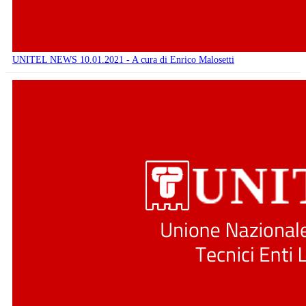
UNITEL NEWS 10.01.2021 - A cura di Enrico Malosetti