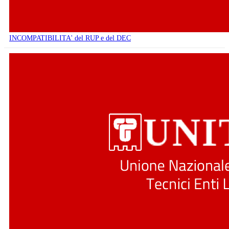
INCOMPATIBILITA' del RUP e del DEC