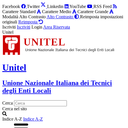
Facebook
Twitter
Linkedin
YouTube
RSS Feed
Carattere Standard
Carattere Medio
Carattere Grande
Modalità Alto Contrasto
Alto Contrasto
Reimposta impostazioni
originali
Reimposta
Iscriviti
Iscriviti
Login
Area Riservata
Unitel
Unitel
Unione Nazionale Italiana dei Tecnici
degli Enti Locali
Cerca
Cerca nel sito
Indice A-Z
Indice A-Z