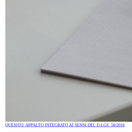
QUESITO: APPALTO INTEGRATO AI SENSI DEL D.LGS. 50/2016