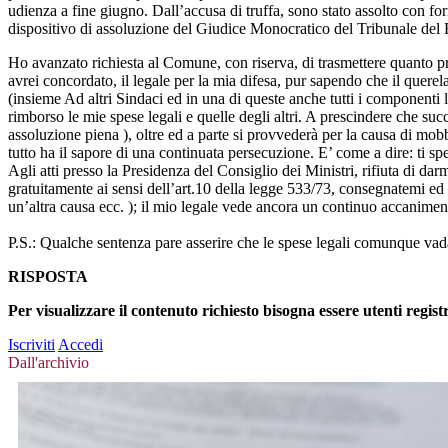
udienza a fine giugno. Dall’accusa di truffa, sono stato assolto con fo
dispositivo di assoluzione del Giudice Monocratico del Tribunale del 
Ho avanzato richiesta al Comune, con riserva, di trasmettere quanto pr
avrei concordato, il legale per la mia difesa, pur sapendo che il querela
(insieme Ad altri Sindaci ed in una di queste anche tutti i componenti 
rimborso le mie spese legali e quelle degli altri. A prescindere che suc
assoluzione piena ), oltre ed a parte si provvederà per la causa di mob
tutto ha il sapore di una continuata persecuzione. E’ come a dire: ti sp
Agli atti presso la Presidenza del Consiglio dei Ministri, rifiuta di dar
gratuitamente ai sensi dell’art.10 della legge 533/73, consegnatemi ed a
un’altra causa ecc. ); il mio legale vede ancora un continuo accanimento
P.S.: Qualche sentenza pare asserire che le spese legali comunque vad
RISPOSTA
Per visualizzare il contenuto richiesto bisogna essere utenti regist
Iscriviti
Accedi
Dall'archivio