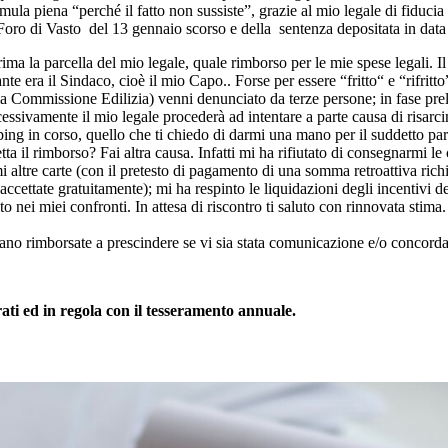
rmula piena “perché il fatto non sussiste”, grazie al mio legale di fiduc
Foro di Vasto del 13 gennaio scorso e della sentenza depositata in data
ima la parcella del mio legale, quale rimborso per le mie spese legali. 
nte era il Sindaco, cioè il mio Capo.. Forse per essere “fritto“ e “rifrit
la Commissione Edilizia) venni denunciato da terze persone; in fase prel
cessivamente il mio legale procederà ad intentare a parte causa di risarci
bing in corso, quello che ti chiedo di darmi una mano per il suddetto pa
etta il rimborso? Fai altra causa. Infatti mi ha rifiutato di consegnarmi 
mi altre carte (con il pretesto di pagamento di una somma retroattiva richi
ccettate gratuitamente); mi ha respinto le liquidazioni degli incentivi de
 nei miei confronti. In attesa di riscontro ti saluto con rinnovata stima.
ano rimborsate a prescindere se vi sia stata comunicazione e/o concorda
rati ed in regola con il tesseramento annuale.