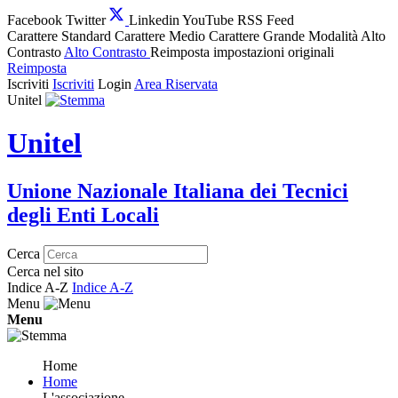
Facebook
Twitter
Linkedin
YouTube
RSS Feed
Carattere Standard
Carattere Medio
Carattere Grande
Modalità Alto
Contrasto
Alto Contrasto
Reimposta impostazioni originali
Reimposta
Iscriviti
Iscriviti
Login
Area Riservata
Unitel
Unitel
Unione Nazionale Italiana dei Tecnici
degli Enti Locali
Cerca
Cerca nel sito
Indice A-Z
Indice A-Z
Menu
Menu
Home
Home
L'associazione