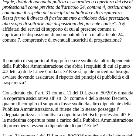
legale, dotati di adeguata polizza assicurativa a copertura dei rischi
professionali come previsto dall'articolo 24, comma 4, assicurando
comunque il rispetto dei principi di pubblicità e di trasparenza.
Resta fermo il divieto di frazionamento artificioso delle prestazioni
allo scopo di sottrarle alle disposizioni del presente codice
". Agli
affidatari dei servizi di supporto di cui al presente comma si
applicano le disposizioni di incompatibilità di cui all'articolo 24,
comma 7, comprensive di eventuali incarichi di progettazione?
Il compito di supporto al Rup può essere svolto dal altro dipendente
della Pubblica Amministrazione che abbia i requisiti di cui al punto
4.2 lett. a) delle Linee Guida n. 3? E se sì, quale procedura bisogna
avviare dovendo assicurare il rispetto dei principi di pubblicità e di
trasparenza?
Considerato che l’ art. 31 comma 11 del D.Lgvo n. 50/2016 rimanda
la copertura assicurativa all’ art. 24 comma 4 dello stesso Decreto,
qualora il compito di supporto fosse svolto da altro dipendente della
Pubblica Amministrazione, si ritiene che lo stesso possegga l’
adeguata polizza assicurativa a copertura dei rischi professionali? E
la medesima copertura resta a carico della Pubblica Amministrazione
di provenienza essendo dipendente di quell’ Ente?
L’ art. 24 comma 4 del D.Lgvo n. 50/2016 proviene dalla lettura del