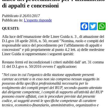
di appalti e concessioni
Pubblicato il 26/01/2017
Pubblicato in:
L'esperto risponde
Facebo
Twit
QUESITI:
Alla luce dell’emanazione delle Linee Guida n. 3 , di attuazione del
D.Lgvo 18 aprile 2016, n. 50, recanti "Nomina, ruolo e compiti del
responsabile unico del procedimento per l’affidamento di appalti e
concessioni" e più propriamente al punto 4.2 lett. a) delle medesime
Linee Guida si rappresentano i seguenti quesiti:
Restano fermi ed incondizionati i criteri stabiliti dall’ art. 31 comma
11 del D.Lgvo n. 50/2016 ovvero l’ applicazione:
"
Nel caso in cui l'organico della stazione appaltante presenti
carenze accertate o in esso non sia compreso nessun soggetto in
possesso della specifica professionalità necessaria per lo
svolgimento dei compiti propri del RUP, secondo quanto attestato
dal dirigente competente, i compiti di supporto all'attività del RUP
possono essere affidati, con le procedure previste dal presente
codice, ai soggetti aventi le specifiche competenze di carattere
tecnico, economico-finanziario, amministrativo, organizzativo e