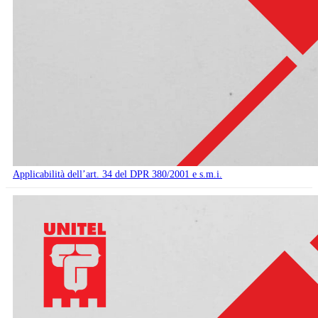
Applicabilità dell’art. 34 del DPR 380/2001 e s.m.i.