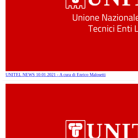
UNITEL NEWS 10.01.2021 - A cura di Enrico Malosetti