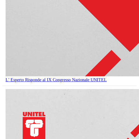
L' Esperto Risponde al IX Congresso Nazionale UNITEL