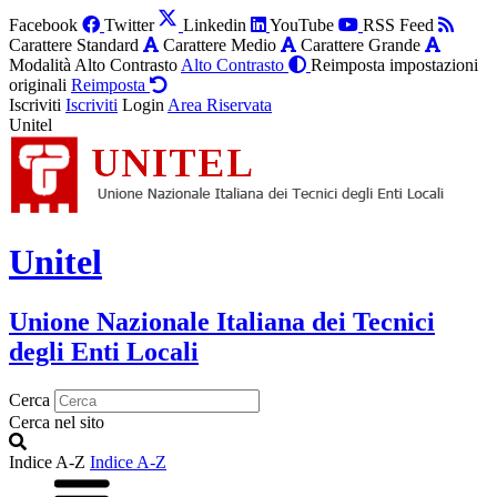
Facebook
Twitter
Linkedin
YouTube
RSS Feed
Carattere Standard
Carattere Medio
Carattere Grande
Modalità Alto Contrasto
Alto Contrasto
Reimposta impostazioni
originali
Reimposta
Iscriviti
Iscriviti
Login
Area Riservata
Unitel
Unitel
Unione Nazionale Italiana dei Tecnici
degli Enti Locali
Cerca
Cerca nel sito
Indice A-Z
Indice A-Z