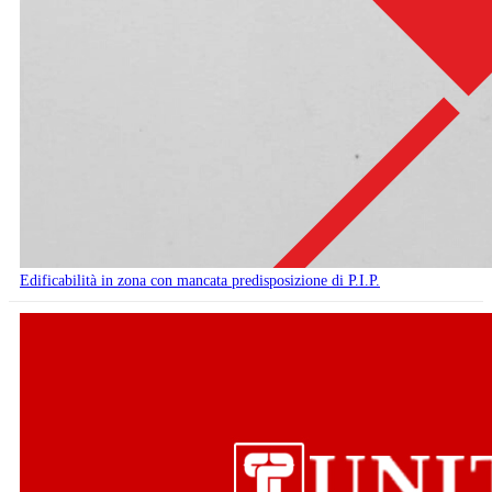
Edificabilità in zona con mancata predisposizione di P.I.P.