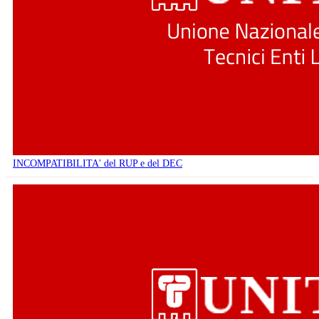
INCOMPATIBILITA' del RUP e del DEC