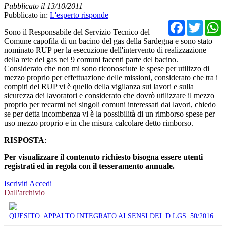
Pubblicato il 13/10/2011
Pubblicato in:
L'esperto risponde
Facebo
Twit
Sono il Responsabile del Servizio Tecnico del
Comune capofila di un bacino del gas della Sardegna e sono stato
nominato RUP per la esecuzione dell'intervento di realizzazione
della rete del gas nei 9 comuni facenti parte del bacino.
Considerato che non mi sono riconosciute le spese per utilizzo di
mezzo proprio per effettuazione delle missioni, considerato che tra i
compiti del RUP vi è quello della vigilanza sui lavori e sulla
sicurezza dei lavoratori e considerato che dovrò utilizzare il mezzo
proprio per recarmi nei singoli comuni interessati dai lavori, chiedo
se per detta incombenza vi è la possibilità di un rimborso spese per
uso mezzo proprio e in che misura calcolare detto rimborso.
RISPOSTA
:
Per visualizzare il contenuto richiesto bisogna essere utenti
registrati ed in regola con il tesseramento annuale.
Iscriviti
Accedi
Dall'archivio
QUESITO: APPALTO INTEGRATO AI SENSI DEL D.LGS. 50/2016