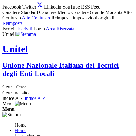
Facebook
Twitter
Linkedin
YouTube
RSS Feed
Carattere Standard
Carattere Medio
Carattere Grande
Modalità Alto
Contrasto
Alto Contrasto
Reimposta impostazioni originali
Reimposta
Iscriviti
Iscriviti
Login
Area Riservata
Unitel
Unitel
Unione Nazionale Italiana dei Tecnici
degli Enti Locali
Cerca
Cerca nel sito
Indice A-Z
Indice A-Z
Menu
Menu
Home
Home
L'associazione