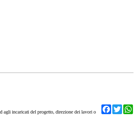
Facebo
Twit
agli incaricati del progetto, direzione dei lavori o