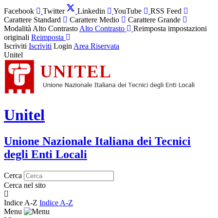
Facebook
Twitter
Linkedin
YouTube
RSS Feed
Carattere Standard
Carattere Medio
Carattere Grande
Modalità Alto Contrasto
Alto Contrasto
Reimposta impostazioni
originali
Reimposta
Iscriviti
Iscriviti
Login
Area Riservata
Unitel
Unitel
Unione Nazionale Italiana dei Tecnici
degli Enti Locali
Cerca
Cerca nel sito
Indice A-Z
Indice A-Z
Menu