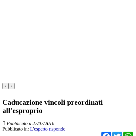
‹
›
Caducazione vincoli preordinati
all'esproprio
Pubblicato il 27/07/2016
Pubblicato in:
L'esperto risponde
Facebo
Twit