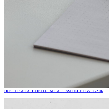
QUESITO: APPALTO INTEGRATO AI SENSI DEL D.LGS. 50/2016