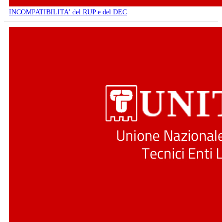
INCOMPATIBILITA' del RUP e del DEC