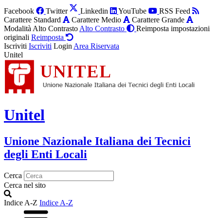
Facebook
Twitter
Linkedin
YouTube
RSS Feed
Carattere Standard
Carattere Medio
Carattere Grande
Modalità Alto Contrasto
Alto Contrasto
Reimposta impostazioni
originali
Reimposta
Iscriviti
Iscriviti
Login
Area Riservata
Unitel
Unitel
Unione Nazionale Italiana dei Tecnici
degli Enti Locali
Cerca
Cerca nel sito
Indice A-Z
Indice A-Z