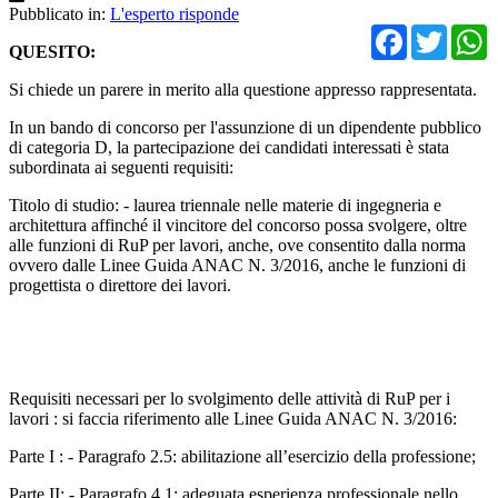
Pubblicato in:
L'esperto risponde
Facebo
Twit
QUESITO:
Si chiede un parere in merito alla questione appresso rappresentata.
In un bando di concorso per l'assunzione di un dipendente pubblico
di categoria D, la partecipazione dei candidati interessati è stata
subordinata ai seguenti requisiti:
Titolo di studio: - laurea triennale nelle materie di ingegneria e
architettura affinché il vincitore del concorso possa svolgere, oltre
alle funzioni di RuP per lavori, anche, ove consentito dalla norma
ovvero dalle Linee Guida ANAC N. 3/2016, anche le funzioni di
progettista o direttore dei lavori.
Requisiti necessari per lo svolgimento delle attività di RuP per i
lavori : si faccia riferimento alle Linee Guida ANAC N. 3/2016:
Parte I : - Paragrafo 2.5: abilitazione all’esercizio della professione;
Parte II: - Paragrafo 4.1: adeguata esperienza professionale nello