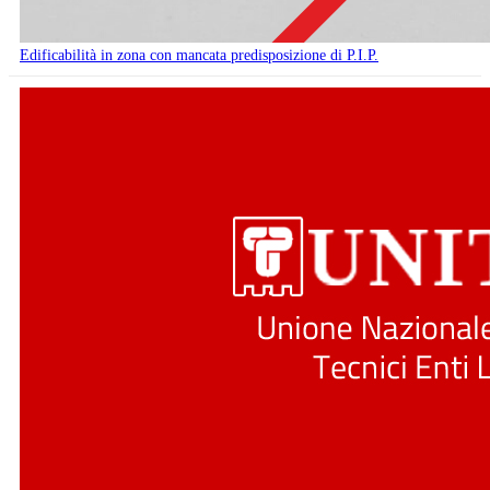
Edificabilità in zona con mancata predisposizione di P.I.P.