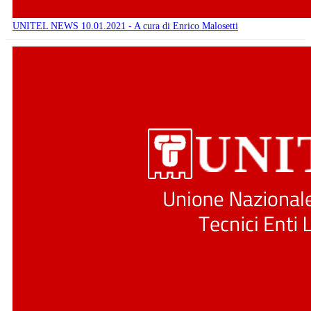
UNITEL NEWS 10.01.2021 - A cura di Enrico Malosetti