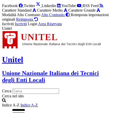
Facebook
Twitter
Linkedin
YouTube
RSS Feed
Carattere Standard
Carattere Medio
Carattere Grande
Modalità Alto Contrasto
Alto Contrasto
Reimposta impostazioni
originali
Reimposta
Iscriviti
Iscriviti
Login
Area Riservata
Unitel
Unitel
Unione Nazionale Italiana dei Tecnici
degli Enti Locali
Cerca
Cerca nel sito
Indice A-Z
Indice A-Z