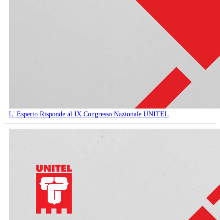
L' Esperto Risponde al IX Congresso Nazionale UNITEL