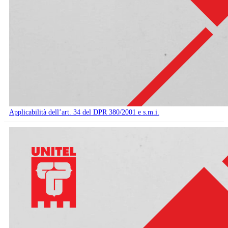
Applicabilità dell’art. 34 del DPR 380/2001 e s.m.i.