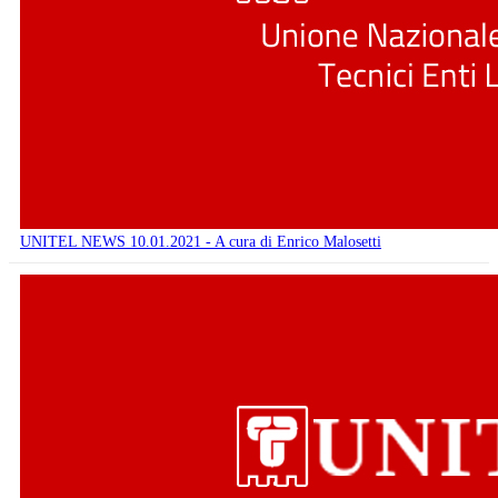
UNITEL NEWS 10.01.2021 - A cura di Enrico Malosetti