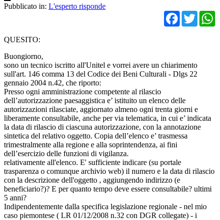
Pubblicato in:
L'esperto risponde
Facebo
Twit
QUESITO:
Buongiorno,
sono un tecnico iscritto all'Unitel e vorrei avere un chiarimento
sull'art. 146 comma 13 del Codice dei Beni Culturali - Dlgs 22
gennaio 2004 n.42, che riporto:
Presso ogni amministrazione competente al rilascio
dell’autorizzazione paesaggistica e’ istituito un elenco delle
autorizzazioni rilasciate, aggiornato almeno ogni trenta giorni e
liberamente consultabile, anche per via telematica, in cui e’ indicata
la data di rilascio di ciascuna autorizzazione, con la annotazione
sintetica del relativo oggetto. Copia dell’elenco e’ trasmessa
trimestralmente alla regione e alla soprintendenza, ai fini
dell’esercizio delle funzioni di vigilanza.
relativamente all'elenco. E' sufficiente indicare (su portale
trasparenza o comunque archivio web) il numero e la data di rilascio
con la descrizione dell'oggetto , aggiungendo indirizzo (e
beneficiario?)? E per quanto tempo deve essere consultabile? ultimi
5 anni?
Indipendentemente dalla specifica legislazione regionale - nel mio
caso piemontese ( LR 01/12/2008 n.32 con DGR collegate) - i