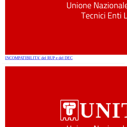
INCOMPATIBILITA' del RUP e del DEC