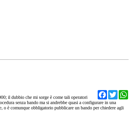
Facebo
Twit
000; il dubbio che mi sorge è come tali operatori
 procedura senza bando ma si andrebbe quasi a configurare in una
one, o è comunque obbligatorio pubblicare un bando per chiedere agli