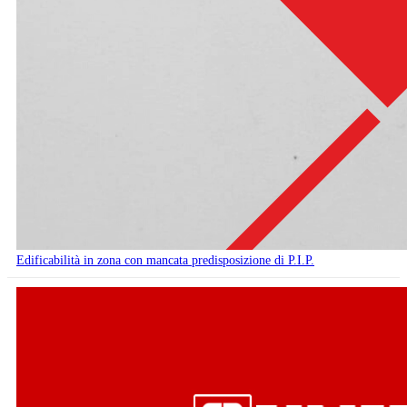
Edificabilità in zona con mancata predisposizione di P.I.P.