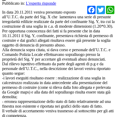
Pubblicato in:
L'esperto risponde
Facebo
Twit
In data 20.11.2011 veniva presentato esposto
all’U.T.C. da parte del Sig. X che lamentava una serie di presunte
irregolarità edilizie realizzate da parte del confinante Sig. Y, tra cui la
costruzione di una soglia in c.a. di modeste dimensioni (1.20*0.30).
Per opportuna conoscenza dei fatti si fa presente che in data
10.11.2011 il Sig. Y, confinante, presentava richiesta di permesso di
costruire e dai grafici allegati risultava essere già presente la soglia
oggetto di denuncia di presunto abuso.
Alla denuncia sopra citata, si dava corso e personale dell’U.T.C. e
Comando Polizia Locale effettuavano sopralluogo presso la
proprietà del Sig. Y per accertare gli eventuali abusi denunciati.
Dal rilievo ispettivo effettuato da parte degli agenti di p.g e da
personale dell’U.T.C., nella descrizione dei lavori veniva riportato
quanto segue:
-i lavori eseguiti risultano essere : realizzazione di una soglia in
calcestruzzo realizzata in data antecedente alla presentazione del
permesso di costruire (come si rileva dalla foto allegata e prelevata
da Google maps) e alla data del sopralluogo risulta essere stata già
demolita;
- erronea rappresentazione dello stato di fatto relativamente ad una
finestra non esistente e riportata nei grafici dello stato di fatto.
Il verbale di accertamento veniva trasmesso al sottoscritto per gli atti
di competenza.