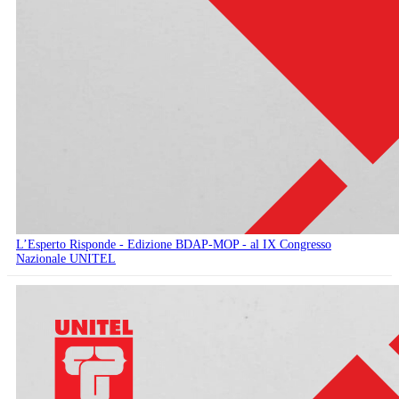
L’Esperto Risponde - Edizione BDAP-MOP - al IX Congresso
Nazionale UNITEL