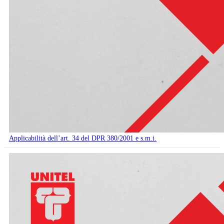
Applicabilità dell’art. 34 del DPR 380/2001 e s.m.i.