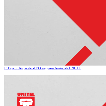
L' Esperto Risponde al IX Congresso Nazionale UNITEL