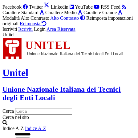
Facebook
Twitter
Linkedin
YouTube
RSS Feed
Carattere Standard
Carattere Medio
Carattere Grande
Modalità Alto Contrasto
Alto Contrasto
Reimposta impostazioni
originali
Reimposta
Iscriviti
Iscriviti
Login
Area Riservata
Unitel
Unitel
Unione Nazionale Italiana dei Tecnici
degli Enti Locali
Cerca
Cerca nel sito
Indice A-Z
Indice A-Z