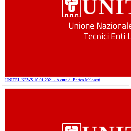
UNITEL NEWS 10.01.2021 - A cura di Enrico Malosetti