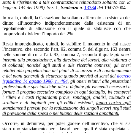
stato il riferimento a tale contrattazione reintrodotto soltanto con la
legge n. 144 del 1999).
Sez.
L,
Sentenza
n.
13384
del
19/07/2004
In realtà, quindi, la Cassazione ha soltanto affermato la esistenza del
diritto all’incentivo indipendentemente dalla esistenza di un
regolamento di attuazione con il quale si stabilisce con che
proporzioni dividere l’importo del 2%.
Resta impregiudicato, quindi, lo stabilire
il momento
in cui nasce
l’incentivo, che, secondo l’art. 92, comma 5, del dlgs nr. 163 rientra
nelle somme di cui all’art. 93, comma 7, secondo il quale
g
li oneri
inerenti alla progettazione, alla direzione dei lavori, alla vigilanza e
ai collaudi, nonché agli studi e alle ricerche connessi, gli oneri
relativi alla progettazione dei piani di sicurezza e di coordinamento
e dei piani generali di sicurezza quando previsti ai sensi del
decreto
legislativo 14 agosto 1996, n. 494
, gli oneri relativi alle prestazioni
professionali e specialistiche atte a definire gli elementi necessari a
fornire il progetto esecutivo completo in ogni dettaglio, ivi compresi
i rilievi e i costi riguardanti prove, sondaggi, analisi, collaudo di
strutture e di impianti per gli edifici esistenti,
fanno carico agli
stanziamenti previsti per la realizzazione dei singoli lavori negli stati
di previsione della spesa o nei bilanci delle stazioni appaltanti.
Occorre, in definitiva, per poter godere dell’incentivo, che vi sia
stato uno stanziamento per i lavori per i quali è stata espletata la