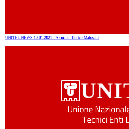
UNITEL NEWS 10.01.2021 - A cura di Enrico Malosetti