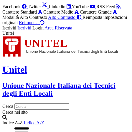
Facebook
Twitter
Linkedin
YouTube
RSS Feed
Carattere Standard
Carattere Medio
Carattere Grande
Modalità Alto Contrasto
Alto Contrasto
Reimposta impostazioni
originali
Reimposta
Iscriviti
Iscriviti
Login
Area Riservata
Unitel
Unitel
Unione Nazionale Italiana dei Tecnici
degli Enti Locali
Cerca
Cerca nel sito
Indice A-Z
Indice A-Z