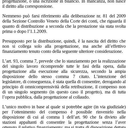
progettazione, o una iscrizione in bilancio. In mancanza, non nasce
il diritto alla corresponsione.
Nemmeno può farsi riferimento alla deliberazione nr. 81 del 2009
della Sezione Controllo Veneto della Corte dei conti, che riguarda il
quanto di distribuzione a seconda che la prestazione sia stata svolta
prima o dopo l’1.1.2009.
Presupposto per la distribuzione, quindi, è la nascita del diritto che
non si collega solo alla progettazione, ma anche all’effettivo
finanziamento tenuto conto della seguente ulteriore considerazione.
L’art. 93, comma 7, prevede che lo stanziamento per la realizzazione
del singolo lavoro ricomprende tutte le fasi della opera, dalla
progettazione alla esecuzione alla sicurezza, secondo la ampia
disposizione dello stesso comma 7 citato. L’intenzione del
legislatore, di conseguenza, è stata quella di consentire, derogando al
principio di omnicomprensività della retribuzione, il compenso non
di un singolo segmento (in questo caso il progetto), ma di tutta
l’opera pubblica, dalla progettazione al collaudo.
L’unico motivo in base al quale si potrebbe agire (in via giudiziale)
per l’ottenimento del compenso è possibile rinvenirlo nella
disposizione di cui al comma 1 dell’art. 90 che fa divieto alle
stazioni appaltanti di consentire la progettazione senza l’aver
ottenuto il relativo finanziamento; ma si tratta di disposizione dettata