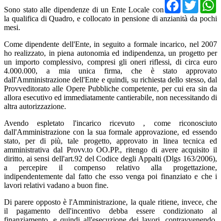
Facebo
Twit
Sono stato alle dipendenze di un Ente Locale con
la qualifica di Quadro, e collocato in pensione di anzianità da pochi
mesi.
Come dipendente dell'Ente, in seguito a formale incarico, nel 2007
ho realizzato, in piena autonomia ed indipendenza, un progetto per
un importo complessivo, compresi gli oneri riflessi, di circa euro
4.000.000, a mia unica firma, che è stato approvato
dall'Amministrazione dell'Ente e quindi, su richiesta dello stesso, dal
Provveditorato alle Opere Pubbliche competente, per cui era sin da
allora esecutivo ed immediatamente cantierabile, non necessitando di
altra autorizzazione.
Avendo espletato l'incarico ricevuto , come riconosciuto
dall'Amministrazione con la sua formale approvazione, ed essendo
stato, per di più, tale progetto, approvato in linea tecnica ed
amministrativa dal Provv.to OO.PP., ritengo di avere acquisito il
diritto, ai sensi dell'art.92 del Codice degli Appalti (Dlgs 163/2006),
a percepire il compenso relativo alla progettazione,
indipendentemente dal fatto che esso venga poi finanziato e che i
lavori relativi vadano a buon fine.
Di parere opposto è l'Amministrazione, la quale ritiene, invece, che
il pagamento dell'incentivo debba essere condizionato al
finanziamento, e quindi all'esecuzione dei lavori, contravvenendo,