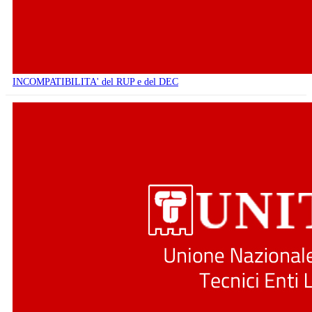
INCOMPATIBILITA' del RUP e del DEC