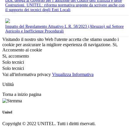
DDL delega al Governo per l’adozione del Codice dell’Edilizia e delle
Costruzioni. UNITEL: riforma normativa urgente da scrivere anche con
il supporto dei tecnici degli Enti Locali
Impatto del Regolamento Attuativo L.R. 58/2023 (Abruzzo) sul Settore
Agricolo e Inefficienze Procedurali
Visitando il nostro sito Web l'utente accetta che stiamo usando i
cookie per assicurare la migliore esperienza di navigazione.
Si,
Acconsento ai cookie
Si, acconsento
Solo tecnici
Solo tecnici
Vai all'informativa privacy
Visualizza Informativa
Utilità
Torna a inizio pagina
Unitel
Copyright © 2022 UNITEL. Tutti i diritti riservati.