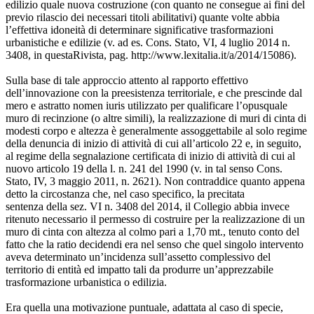
edilizio quale nuova costruzione (con quanto ne consegue ai fini del
previo rilascio dei necessari titoli abilitativi) quante volte abbia
l’effettiva idoneità di determinare significative trasformazioni
urbanistiche e edilizie (v. ad es. Cons. Stato, VI, 4 luglio 2014 n.
3408, in questaRivista, pag. http://www.lexitalia.it/a/2014/15086).
Sulla base di tale approccio attento al rapporto effettivo
dell’innovazione con la preesistenza territoriale, e che prescinde dal
mero e astratto nomen iuris utilizzato per qualificare l’opusquale
muro di recinzione (o altre simili), la realizzazione di muri di cinta di
modesti corpo e altezza è generalmente assoggettabile al solo regime
della denuncia di inizio di attività di cui all’articolo 22 e, in seguito,
al regime della segnalazione certificata di inizio di attività di cui al
nuovo articolo 19 della l. n. 241 del 1990 (v. in tal senso Cons.
Stato, IV, 3 maggio 2011, n. 2621). Non contraddice quanto appena
detto la circostanza che, nel caso specifico, la precitata
sentenza della sez. VI n. 3408 del 2014, il Collegio abbia invece
ritenuto necessario il permesso di costruire per la realizzazione di un
muro di cinta con altezza al colmo pari a 1,70 mt., tenuto conto del
fatto che la ratio decidendi era nel senso che quel singolo intervento
aveva determinato un’incidenza sull’assetto complessivo del
territorio di entità ed impatto tali da produrre un’apprezzabile
trasformazione urbanistica o edilizia.
Era quella una motivazione puntuale, adattata al caso di specie,