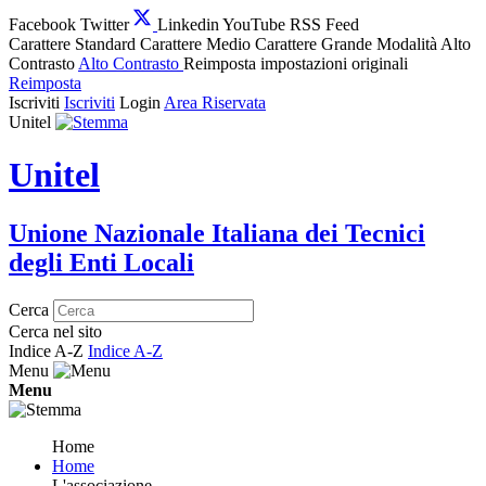
Facebook
Twitter
Linkedin
YouTube
RSS Feed
Carattere Standard
Carattere Medio
Carattere Grande
Modalità Alto
Contrasto
Alto Contrasto
Reimposta impostazioni originali
Reimposta
Iscriviti
Iscriviti
Login
Area Riservata
Unitel
Unitel
Unione Nazionale Italiana dei Tecnici
degli Enti Locali
Cerca
Cerca nel sito
Indice A-Z
Indice A-Z
Menu
Menu
Home
Home
L'associazione