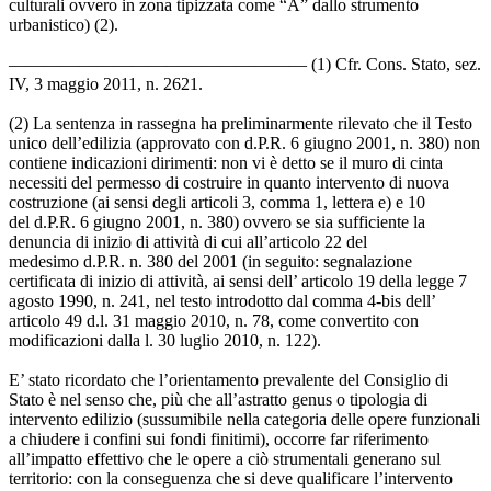
culturali ovvero in zona tipizzata come “A” dallo strumento
urbanistico) (2).
————————————————— (1) Cfr. Cons. Stato, sez.
IV, 3 maggio 2011, n. 2621.
(2) La sentenza in rassegna ha preliminarmente rilevato che il Testo
unico dell’edilizia (approvato con d.P.R. 6 giugno 2001, n. 380) non
contiene indicazioni dirimenti: non vi è detto se il muro di cinta
necessiti del permesso di costruire in quanto intervento di nuova
costruzione (ai sensi degli articoli 3, comma 1, lettera e) e 10
del d.P.R. 6 giugno 2001, n. 380) ovvero se sia sufficiente la
denuncia di inizio di attività di cui all’articolo 22 del
medesimo d.P.R. n. 380 del 2001 (in seguito: segnalazione
certificata di inizio di attività, ai sensi dell’ articolo 19 della legge 7
agosto 1990, n. 241, nel testo introdotto dal comma 4-bis dell’
articolo 49 d.l. 31 maggio 2010, n. 78, come convertito con
modificazioni dalla l. 30 luglio 2010, n. 122).
E’ stato ricordato che l’orientamento prevalente del Consiglio di
Stato è nel senso che, più che all’astratto genus o tipologia di
intervento edilizio (sussumibile nella categoria delle opere funzionali
a chiudere i confini sui fondi finitimi), occorre far riferimento
all’impatto effettivo che le opere a ciò strumentali generano sul
territorio: con la conseguenza che si deve qualificare l’intervento