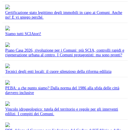
Certificazione stato legittimo degli immobili in capo ai Comuni. Anche
no! E vi spiego perché.
Siamo tutti SCIAtori!
Piano Casa 2026, rivoluzione per i Comuni: più SCIA, controlli rapidi e
rigenerazione urbana al centro. I Comuni protagonisti: ma sono pronti?
Tecnici degli enti locali: il cuore silenzioso della riforma edilizia
PEBA: a che punto siamo? Dalla norma del 1986 alla sfida delle città
davvero inclusive
Vincolo idrogeologico: tutela del territorio e regole per gli interventi
edilizi. I compiti dei Comuni.