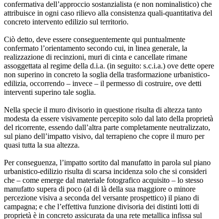
confermativa dell’approccio sostanzialista (e non nominalistico) che
attribuisce in ogni caso rilievo alla consistenza quali-quantitativa del
concreto intervento edilizio sul territorio.
Ciò detto, deve essere conseguentemente qui puntualmente
confermato l’orientamento secondo cui, in linea generale, la
realizzazione di recinzioni, muri di cinta e cancellate rimane
assoggettata al regime della d.i.a. (in seguito: s.c.i.a.) ove dette opere
non superino in concreto la soglia della trasformazione urbanistico-
edilizia, occorrendo – invece – il permesso di costruire, ove detti
interventi superino tale soglia.
Nella specie il muro divisorio in questione risulta di altezza tanto
modesta da essere visivamente percepito solo dal lato della proprietà
del ricorrente, essendo dall’altra parte completamente neutralizzato,
sul piano dell’impatto visivo, dal terrapieno che copre il muro per
quasi tutta la sua altezza.
Per conseguenza, l’impatto sortito dal manufatto in parola sul piano
urbanistico-edilizio risulta di scarsa incidenza solo che si consideri
che – come emerge dal materiale fotografico acquisito – lo stesso
manufatto supera di poco (al di là della sua maggiore o minore
percezione visiva a seconda del versante prospettico) il piano di
campagna; e che l’effettiva funzione divisoria dei distinti lotti di
proprietà è in concreto assicurata da una rete metallica infissa sul