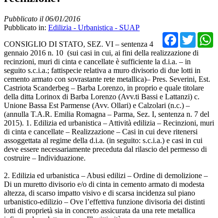
Pubblicato il 06/01/2016
Pubblicato in:
Edilizia - Urbanistica - SUAP
Facebo
Twit
CONSIGLIO DI STATO, SEZ. VI – sentenza 4
gennaio 2016 n. 10 (sui casi in cui, ai fini della realizzazione di
recinzioni, muri di cinta e cancellate è sufficiente la d.i.a. – in
seguito s.c.i.a.; fattispecie relativa a muro divisorio di due lotti in
cemento armato con sovrastante rete metallica)– Pres. Severini, Est.
Castriota Scanderbeg – Barba Lorenzo, in proprio e quale titolare
della ditta Lorinox di Barba Lorenzo (Avv.ti Bassi e Lattanzi) c.
Unione Bassa Est Parmense (Avv. Ollari) e Calzolari (n.c.) –
(annulla T.A.R. Emilia Romagna – Parma, Sez. I, sentenza n. 7 del
2015). 1. Edilizia ed urbanistica – Attività edilizia – Recinzioni, muri
di cinta e cancellate – Realizzazione – Casi in cui deve ritenersi
assoggettata al regime della d.i.a. (in seguito: s.c.i.a.) e casi in cui
deve essere necessariamente preceduta dal rilascio del permesso di
costruire – Individuazione.
2. Edilizia ed urbanistica – Abusi edilizi – Ordine di demolizione –
Di un muretto divisorio e/o di cinta in cemento armato di modesta
altezza, di scarso impatto visivo e di scarsa incidenza sul piano
urbanistico-edilizio – Ove l’effettiva funzione divisoria dei distinti
lotti di proprietà sia in concreto assicurata da una rete metallica