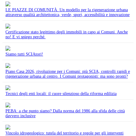
LE PIAZZE DI COMUNITÀ. Un modello per la rigenerazione urbana
attraverso qualità architettonica, verde, sport, accessibilità e innovazione
Certificazione stato legittimo degli immobili in capo ai Comuni. Anche
no! E vi spiego perché.
Siamo tutti SCIAtori!
Piano Casa 2026, rivoluzione per i Comuni: più SCIA, controlli rapidi e
rigenerazione urbana al centro. I Comuni protagonisti: ma sono pronti?
Tecnici degli enti locali: il cuore silenzioso della riforma edilizia
PEBA: a che punto siamo? Dalla norma del 1986 alla sfida delle città
davvero inclusive
Vincolo idrogeologico: tutela del territorio e regole per gli interventi