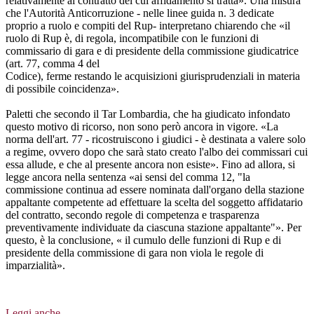
relativamente al contratto del cui affidamento si tratta». Una misura
che l'Autorità Anticorruzione - nelle linee guida n. 3 dedicate
proprio a ruolo e compiti del Rup- interpretano chiarendo che «il
ruolo di Rup è, di regola, incompatibile con le funzioni di
commissario di gara e di presidente della commissione giudicatrice
(art. 77, comma 4 del
Codice), ferme restando le acquisizioni giurisprudenziali in materia
di possibile coincidenza».
Paletti che secondo il Tar Lombardia, che ha giudicato infondato
questo motivo di ricorso, non sono però ancora in vigore. «La
norma dell'art. 77 - ricostruiscono i giudici - è destinata a valere solo
a regime, ovvero dopo che sarà stato creato l'albo dei commissari cui
essa allude, e che al presente ancora non esiste». Fino ad allora, si
legge ancora nella sentenza «ai sensi del comma 12, "la
commissione continua ad essere nominata dall'organo della stazione
appaltante competente ad effettuare la scelta del soggetto affidatario
del contratto, secondo regole di competenza e trasparenza
preventivamente individuate da ciascuna stazione appaltante"». Per
questo, è la conclusione, « il cumulo delle funzioni di Rup e di
presidente della commissione di gara non viola le regole di
imparzialità».
Leggi anche