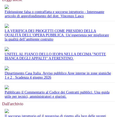
Fideiussione falsa o contraffatta e soccorso istruttorio - Interessante
articolo di approfondimento del dott. Vincenzo Lasco
LA VERIFICA DEI PROGETTI COME PRESIDIO DELLA
QUALITÀ DELL’OPERA PUBBLICA. Un’esperienza per migliorare
la qualità dell’ambiente costruito
UNITEL AL FIANCO DELLO IEOPA NELLA DECIMA "NOTTE
BIANCA DEGLI APPALTI" A FERENTINO.
Dipartimento Casa Italia. Avviso pubblico Aree interne in zone sismiche
1 e 2 . Scadenza 4 giugno 2026
Pubblicato il Commentario al Codice dei Contratti pubblici. Una guida
utile per tecnici, amministratori e giuristi.
Dall'archivio
Il soccorso istruttorio ed il preavviso di rigetto alla luce delle recenti