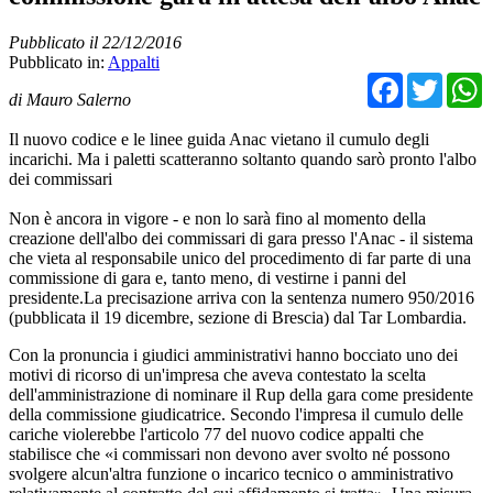
Pubblicato il 22/12/2016
Pubblicato in:
Appalti
Facebo
Twit
di Mauro Salerno
Il nuovo codice e le linee guida Anac vietano il cumulo degli
incarichi. Ma i paletti scatteranno soltanto quando sarò pronto l'albo
dei commissari
Non è ancora in vigore - e non lo sarà fino al momento della
creazione dell'albo dei commissari di gara presso l'Anac - il sistema
che vieta al responsabile unico del procedimento di far parte di una
commissione di gara e, tanto meno, di vestirne i panni del
presidente.La precisazione arriva con la sentenza numero 950/2016
(pubblicata il 19 dicembre, sezione di Brescia) dal Tar Lombardia.
Con la pronuncia i giudici amministrativi hanno bocciato uno dei
motivi di ricorso di un'impresa che aveva contestato la scelta
dell'amministrazione di nominare il Rup della gara come presidente
della commissione giudicatrice. Secondo l'impresa il cumulo delle
cariche violerebbe l'articolo 77 del nuovo codice appalti che
stabilisce che «i commissari non devono aver svolto né possono
svolgere alcun'altra funzione o incarico tecnico o amministrativo