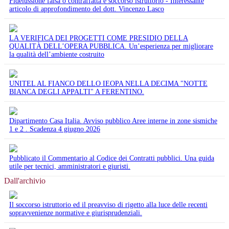
Fideiussione falsa o contraffatta e soccorso istruttorio - Interessante
articolo di approfondimento del dott. Vincenzo Lasco
LA VERIFICA DEI PROGETTI COME PRESIDIO DELLA
QUALITÀ DELL’OPERA PUBBLICA. Un’esperienza per migliorare
la qualità dell’ambiente costruito
UNITEL AL FIANCO DELLO IEOPA NELLA DECIMA "NOTTE
BIANCA DEGLI APPALTI" A FERENTINO.
Dipartimento Casa Italia. Avviso pubblico Aree interne in zone sismiche
1 e 2 . Scadenza 4 giugno 2026
Pubblicato il Commentario al Codice dei Contratti pubblici. Una guida
utile per tecnici, amministratori e giuristi.
Dall'archivio
Il soccorso istruttorio ed il preavviso di rigetto alla luce delle recenti
sopravvenienze normative e giurisprudenziali.