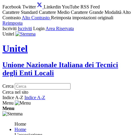
Facebook
Twitter
Linkedin
YouTube
RSS Feed
Carattere Standard
Carattere Medio
Carattere Grande
Modalità Alto
Contrasto
Alto Contrasto
Reimposta impostazioni originali
Reimposta
Iscriviti
Iscriviti
Login
Area Riservata
Unitel
Unitel
Unione Nazionale Italiana dei Tecnici
degli Enti Locali
Cerca
Cerca nel sito
Indice A-Z
Indice A-Z
Menu
Menu
Home
Home
L'associazione