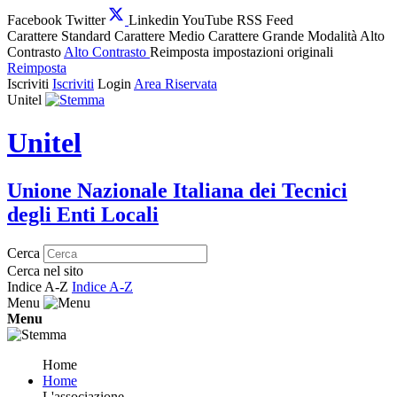
Facebook
Twitter
Linkedin
YouTube
RSS Feed
Carattere Standard
Carattere Medio
Carattere Grande
Modalità Alto
Contrasto
Alto Contrasto
Reimposta impostazioni originali
Reimposta
Iscriviti
Iscriviti
Login
Area Riservata
Unitel
Unitel
Unione Nazionale Italiana dei Tecnici
degli Enti Locali
Cerca
Cerca nel sito
Indice A-Z
Indice A-Z
Menu
Menu
Home
Home
L'associazione