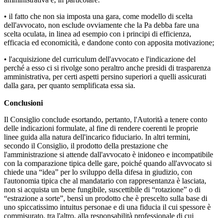
• il fatto che non sia imposta una gara, come modello di scelta
dell'avvocato, non esclude ovviamente che la Pa debba fare una
scelta oculata, in linea ad esempio con i principi di efficienza,
efficacia ed economicità, e dandone conto con apposita motivazione;
• l'acquisizione del curriculum dell'avvocato e l'indicazione del
perché a esso ci si rivolge sono peraltro anche presidi di trasparenza
amministrativa, per certi aspetti persino superiori a quelli assicurati
dalla gara, per quanto semplificata essa sia.
Conclusioni
Il Consiglio conclude esortando, pertanto, l'Autorità a tenere conto
delle indicazioni formulate, al fine di rendere coerenti le proprie
linee guida alla natura dell'incarico fiduciario. In altri termini,
secondo il Consiglio, il prodotto della prestazione che
l'amministrazione si attende dall'avvocato è inidoneo e incompatibile
con la comparazione tipica delle gare, poiché quando all'avvocato si
chiede una “idea” per lo sviluppo della difesa in giudizio, con
l'autonomia tipica che al mandatario con rappresentanza è lasciata,
non si acquista un bene fungibile, suscettibile di “rotazione” o di
“estrazione a sorte”, bensì un prodotto che è prescelto sulla base di
uno spiccatissimo intuitus personae e di una fiducia il cui spessore è
commisurato, tra l'altro, alla responsabilità professionale di cui