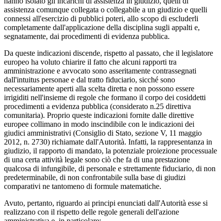
hanno isolato gli incarichi di assistenza in giudizio, quelli di
assistenza comunque collegata o collegabile a un giudizio e quelli
connessi all'esercizio di pubblici poteri, allo scopo di escluderli
completamente dall'applicazione della disciplina sugli appalti e,
segnatamente, dai procedimenti di evidenza pubblica.
Da queste indicazioni discende, rispetto al passato, che il legislatore
europeo ha voluto chiarire il fatto che alcuni rapporti tra
amministrazione e avvocato sono asseritamente contrassegnati
dall'intuitus personae e dal tratto fiduciario, sicché sono
necessariamente aperti alla scelta diretta e non possono essere
irrigiditi nell'insieme di regole che formano il corpo dei cosiddetti
procedimenti a evidenza pubblica (considerato n.25 direttiva
comunitaria). Proprio queste indicazioni fornite dalle direttive
europee collimano in modo inscindibile con le indicazioni dei
giudici amministrativi (Consiglio di Stato, sezione V, 11 maggio
2012, n. 2730) richiamate dall'Autorità. Infatti, la rappresentanza in
giudizio, il rapporto di mandato, la potenziale proiezione processuale
di una certa attività legale sono ciò che fa di una prestazione
qualcosa di infungibile, di personale e strettamente fiduciario, di non
predeterminabile, di non confrontabile sulla base di giudizi
comparativi ne tantomeno di formule matematiche.
Avuto, pertanto, riguardo ai principi enunciati dall'Autorità esse si
realizzano con il rispetto delle regole generali dell'azione
amministrativa e, in particolare: