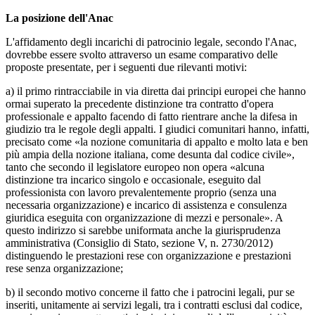
La posizione dell'Anac
L'affidamento degli incarichi di patrocinio legale, secondo l'Anac,
dovrebbe essere svolto attraverso un esame comparativo delle
proposte presentate, per i seguenti due rilevanti motivi:
a) il primo rintracciabile in via diretta dai principi europei che hanno
ormai superato la precedente distinzione tra contratto d'opera
professionale e appalto facendo di fatto rientrare anche la difesa in
giudizio tra le regole degli appalti. I giudici comunitari hanno, infatti,
precisato come «la nozione comunitaria di appalto e molto lata e ben
più ampia della nozione italiana, come desunta dal codice civile»,
tanto che secondo il legislatore europeo non opera «alcuna
distinzione tra incarico singolo e occasionale, eseguito dal
professionista con lavoro prevalentemente proprio (senza una
necessaria organizzazione) e incarico di assistenza e consulenza
giuridica eseguita con organizzazione di mezzi e personale». A
questo indirizzo si sarebbe uniformata anche la giurisprudenza
amministrativa (Consiglio di Stato, sezione V, n. 2730/2012)
distinguendo le prestazioni rese con organizzazione e prestazioni
rese senza organizzazione;
b) il secondo motivo concerne il fatto che i patrocini legali, pur se
inseriti, unitamente ai servizi legali, tra i contratti esclusi dal codice,