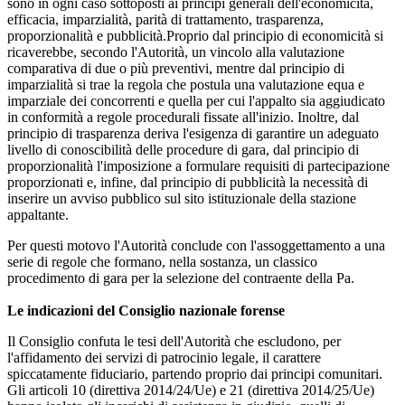
sono in ogni caso sottoposti ai principi generali dell'economicità,
efficacia, imparzialità, parità di trattamento, trasparenza,
proporzionalità e pubblicità.Proprio dal principio di economicità si
ricaverebbe, secondo l'Autorità, un vincolo alla valutazione
comparativa di due o più preventivi, mentre dal principio di
imparzialità si trae la regola che postula una valutazione equa e
imparziale dei concorrenti e quella per cui l'appalto sia aggiudicato
in conformità a regole procedurali fissate all'inizio. Inoltre, dal
principio di trasparenza deriva l'esigenza di garantire un adeguato
livello di conoscibilità delle procedure di gara, dal principio di
proporzionalità l'imposizione a formulare requisiti di partecipazione
proporzionati e, infine, dal principio di pubblicità la necessità di
inserire un avviso pubblico sul sito istituzionale della stazione
appaltante.
Per questi motovo l'Autorità conclude con l'assoggettamento a una
serie di regole che formano, nella sostanza, un classico
procedimento di gara per la selezione del contraente della Pa.
Le indicazioni del Consiglio nazionale forense
Il Consiglio confuta le tesi dell'Autorità che escludono, per
l'affidamento dei servizi di patrocinio legale, il carattere
spiccatamente fiduciario, partendo proprio dai principi comunitari.
Gli articoli 10 (direttiva 2014/24/Ue) e 21 (direttiva 2014/25/Ue)