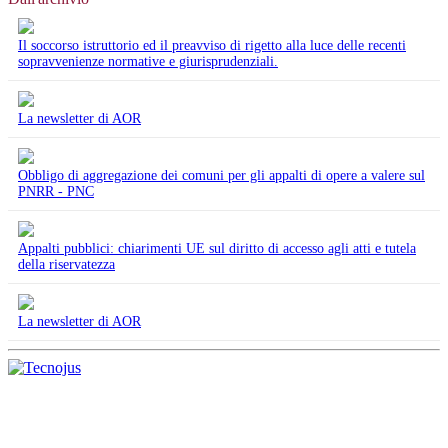
Il soccorso istruttorio ed il preavviso di rigetto alla luce delle recenti
sopravvenienze normative e giurisprudenziali.
La newsletter di AOR
Obbligo di aggregazione dei comuni per gli appalti di opere a valere sul
PNRR - PNC
Appalti pubblici: chiarimenti UE sul diritto di accesso agli atti e tutela
della riservatezza
La newsletter di AOR