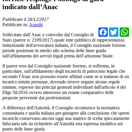
indicato dall’Anac
Pubblicato il 28/12/2017
Pubblicato in:
Appalti
Facebo
Twit
Sollecitato dall’Anac e coinvolto dal Consiglio di
Stato (parere n. 2109/2017) quale ente pubblico di rappresentanza
istituzionale dell'avvocatura italiana, il Consiglio nazionale forense
prende posizione in merito allo schema delle linee guida
sull'affidamento dei servizi legali prima dell’adozione finale.
Il parere reso dal Consiglio nazionale forense, si sofferma, in
particolare, sull'affidamento degli incarichi di patrocinio legale che
secondo l'Anac non possono essere affidati come se si trattasse di un
incarico intuitu personae, dovendo invece seguire alcune regole
minime, espresse dai principi generali individuati dall'articolo 4 del
Dlgs 50/2016 ovvero attraverso un esame comparativo delle
proposte pervenute dai professionisti.
A differenza dell'Autorità, il Consiglio ricostruisce la normativa
comunitaria e quella italiana per giungere alla conclusione che questi
incarichi conservano ancora oggi una matrice di scelta spiccatamente
fiduciaria tale da richiedere all'Autorità una espressa modifica sul
punto delle linee giuda.