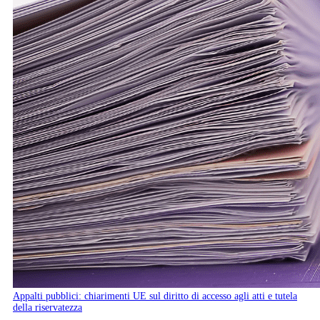
Appalti pubblici: chiarimenti UE sul diritto di accesso agli atti e tutela
della riservatezza