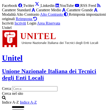
Facebook
Twitter
Linkedin
YouTube
RSS Feed
Carattere Standard
Carattere Medio
Carattere Grande
Modalità Alto Contrasto
Alto Contrasto
Reimposta impostazioni
originali
Reimposta
Iscriviti
Iscriviti
Login
Area Riservata
Unitel
Unitel
Unione Nazionale Italiana dei Tecnici
degli Enti Locali
Cerca
Cerca nel sito
Indice A-Z
Indice A-Z