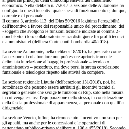
al generale principio della onnicomprensività del trattamento
economico. Nella delibera n. 7/2017 la sezione delle Autonomie ha
configurato questi incentivi quale spesa di funzionamento e, dunque,
corrente e di personale.
Il comma 3, articolo 113, del Dlgs 50/2016 legittima l’erogabilità
dell'incentivo a favore del responsabile unico del procedimento, dei
«soggetti che svolgono le funzioni tecniche indicate al comma 2»
nonché «tra i loro collaboratori» senza distinguere fra profili tecnici
e amministrativi (delibera Corte conti Lombardia 40/2018).
La sezione Autonomie, nella delibera 18/2016, ha precisato come
l'accezione di collaboratore non può essere aprioristicamente
delimitata in relazione al bagaglio professionale – tecnico o
amministrativo – posseduto, ma deve porsi in stretta correlazione
funzionale e teleologica rispetto alle attività da compiere.
La sezione regionale Liguria (deliberazione 131/2018), poi, ha
sottolineato che possono essere attribuiti gli incentivi tecnici al
segretario generale che svolge le funzioni di Rup, solo nella misura
in cui venga esclusa l'equiparazione dello stesso, in considerazione
della fascia professionale di appartenenza, al personale con qualifica
dirigenziale.
La sezione Veneto, infine, ha riconosciuto l'incentivo non solo per
gli appalti, ma anche per le concessioni e le operazioni di
partenariato pubblico-privato (delibere n. 198 e 455/2018). Secondo