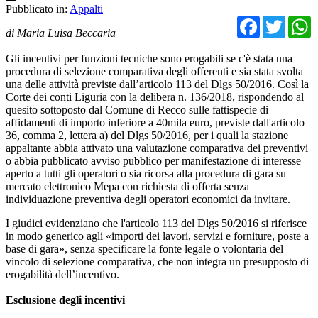
Pubblicato in:
Appalti
Facebo
Twit
di Maria Luisa Beccaria
Gli incentivi per funzioni tecniche sono erogabili se c'è stata una
procedura di selezione comparativa degli offerenti e sia stata svolta
una delle attività previste dall’articolo 113 del Dlgs 50/2016. Così la
Corte dei conti Liguria con la delibera n. 136/2018, rispondendo al
quesito sottoposto dal Comune di Recco sulle fattispecie di
affidamenti di importo inferiore a 40mila euro, previste dall'articolo
36, comma 2, lettera a) del Dlgs 50/2016, per i quali la stazione
appaltante abbia attivato una valutazione comparativa dei preventivi
o abbia pubblicato avviso pubblico per manifestazione di interesse
aperto a tutti gli operatori o sia ricorsa alla procedura di gara su
mercato elettronico Mepa con richiesta di offerta senza
individuazione preventiva degli operatori economici da invitare.
I giudici evidenziano che l'articolo 113 del Dlgs 50/2016 si riferisce
in modo generico agli «importi dei lavori, servizi e forniture, poste a
base di gara», senza specificare la fonte legale o volontaria del
vincolo di selezione comparativa, che non integra un presupposto di
erogabilità dell’incentivo.
Esclusione degli incentivi