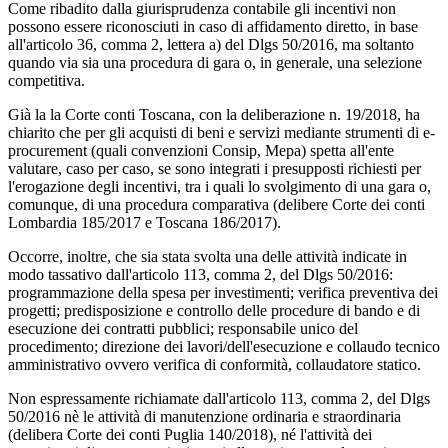
Come ribadito dalla giurisprudenza contabile gli incentivi non
possono essere riconosciuti in caso di affidamento diretto, in base
all'articolo 36, comma 2, lettera a) del Dlgs 50/2016, ma soltanto
quando via sia una procedura di gara o, in generale, una selezione
competitiva.
Già la la Corte conti Toscana, con la deliberazione n. 19/2018, ha
chiarito che per gli acquisti di beni e servizi mediante strumenti di e-
procurement (quali convenzioni Consip, Mepa) spetta all'ente
valutare, caso per caso, se sono integrati i presupposti richiesti per
l'erogazione degli incentivi, tra i quali lo svolgimento di una gara o,
comunque, di una procedura comparativa (delibere Corte dei conti
Lombardia 185/2017 e Toscana 186/2017).
Occorre, inoltre, che sia stata svolta una delle attività indicate in
modo tassativo dall'articolo 113, comma 2, del Dlgs 50/2016:
programmazione della spesa per investimenti; verifica preventiva dei
progetti; predisposizione e controllo delle procedure di bando e di
esecuzione dei contratti pubblici; responsabile unico del
procedimento; direzione dei lavori/dell'esecuzione e collaudo tecnico
amministrativo ovvero verifica di conformità, collaudatore statico.
Non espressamente richiamate dall'articolo 113, comma 2, del Dlgs
50/2016 nè le attività di manutenzione ordinaria e straordinaria
(delibera Corte dei conti Puglia 140/2018), né l'attività dei