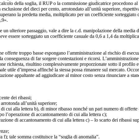
 calcolo della soglia, il RUP o la commissione giudicatrice procedono al 
 esclusione del dieci per cento, arrotondato all’unità superiore, rispetti
 superano la predetta media, moltiplicato per un coefficiente sorteggiat
0,9».
ge un ulteriore passaggio, vale a dire la c.d. manipolazione della media de
deve essere sorteggiato un coefficiente casuale da 0,6 a 1,4 da moltiplic
e che offerte troppo basse espongano l’amministrazione al rischio di esec
la conseguenza di far sorgere contestazioni e ricorsi. L’amministrazione
zione richiesta, risultino complessivamente proporzionate sotto il profilo 
ale utile d’impresa affinché la stessa possa rimanere sul mercato. Occo
zione appaltante ad aggiudicare al minor costo senza rinunciare a standar
ente dei ribassi;
 arrotonda all’unità superiore;
i cui alla lettera b), di minor ribasso nonché un pari numero di offerte d
opo l’operazione di accantonamento di cui alla lettera c);
ione di accantonamento di cui alla lettera c) ‒ lo scarto dei ribassi superi
enze;
ra f); tale somma costituisce la “soglia di anomalia”.