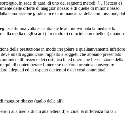
sorteggio, in sede di gara, di uno dei seguenti metodi: […] lettera e)
vamente delle offerte di maggior ribasso e di quelle di minor ribasso,
o dalla commissione giudicatrice o, in mancanza della commissione, dal
gli scarti: una volta accantonate le ali, individuata la media e lo
are alla media degli scarti (il metodo e) coincide con quello a) quando
uzione della prestazione in modo irregolare e qualitativamente inferiore
 deve infatti aggiudicare l’appalto a soggetti che abbiano presentato
economico all’insieme dei costi, rischi ed oneri che l’esecuzione della
rre quindi contemperare l’interesse del concorrente a conseguire
d adeguati ed al rispetto dei tempi e dei costi contrattuali.
i maggior ribasso (taglio delle ali);
ori alla media di cui alla lettera d) e, cioè, la differenza fra tali