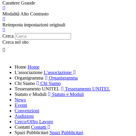
Carattere Grande
Modalità Alto Contrasto
Reimposta impostazioni originali
Cerca
Cerca nel sito
Home
Home
L'associazione
L'associazione
Organigramma
Organigramma
Chi Siamo
Chi Siamo
Tesseramento UNITEL
Tesseramento UNITEL
Statuto e Moduli
Statuto e Moduli
News
Eventi
Convenzioni
Audizioni
Cerco/Offro Lavoro
Contatti
Contatti
Spazi Pubblicitari
Spazi Pubblicitari