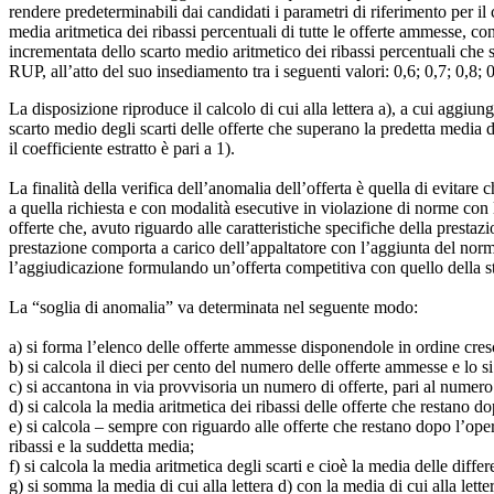
rendere predeterminabili dai candidati i parametri di riferimento per il
media aritmetica dei ribassi percentuali di tutte le offerte ammesse, con
incrementata dello scarto medio aritmetico dei ribassi percentuali che
RUP, all’atto del suo insediamento tra i seguenti valori: 0,6; 0,7; 0,8; 
La disposizione riproduce il calcolo di cui alla lettera a), a cui aggiun
scarto medio degli scarti delle offerte che superano la predetta media 
il coefficiente estratto è pari a 1).
La finalità della verifica dell’anomalia dell’offerta è quella di evitar
a quella richiesta e con modalità esecutive in violazione di norme con 
offerte che, avuto riguardo alle caratteristiche specifiche della presta
prestazione comporta a carico dell’appaltatore con l’aggiunta del norm
l’aggiudicazione formulando un’offerta competitiva con quello della sta
La “soglia di anomalia” va determinata nel seguente modo:
a) si forma l’elenco delle offerte ammesse disponendole in ordine cresc
b) si calcola il dieci per cento del numero delle offerte ammesse e lo si
c) si accantona in via provvisoria un numero di offerte, pari al numero d
d) si calcola la media aritmetica dei ribassi delle offerte che restano d
e) si calcola ‒ sempre con riguardo alle offerte che restano dopo l’operaz
ribassi e la suddetta media;
f) si calcola la media aritmetica degli scarti e cioè la media delle differ
g) si somma la media di cui alla lettera d) con la media di cui alla lette