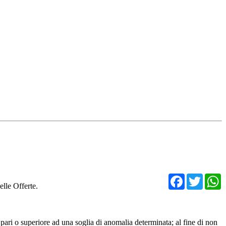
Facebo
Twit
elle Offerte.
 pari o superiore ad una soglia di anomalia determinata; al fine di non