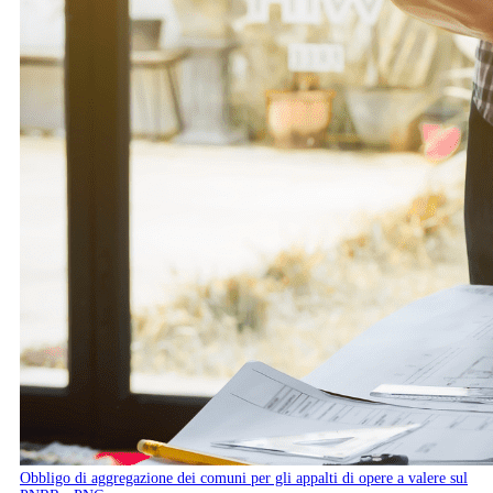
Obbligo di aggregazione dei comuni per gli appalti di opere a valere sul