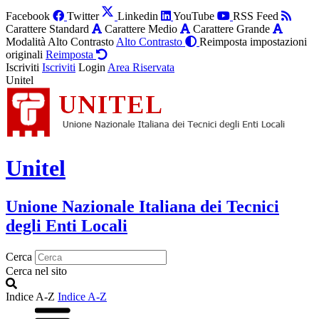
Facebook
Twitter
Linkedin
YouTube
RSS Feed
Carattere Standard
Carattere Medio
Carattere Grande
Modalità Alto Contrasto
Alto Contrasto
Reimposta impostazioni
originali
Reimposta
Iscriviti
Iscriviti
Login
Area Riservata
Unitel
Unitel
Unione Nazionale Italiana dei Tecnici
degli Enti Locali
Cerca
Cerca nel sito
Indice A-Z
Indice A-Z