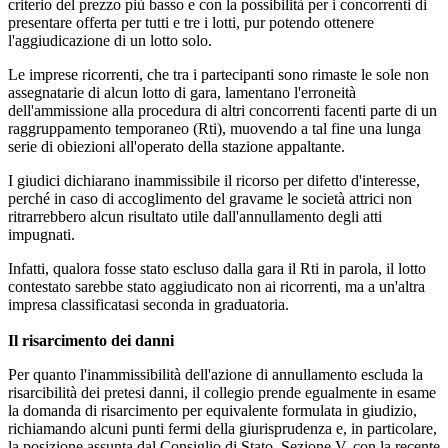
criterio del prezzo più basso e con la possibilità per i concorrenti di
presentare offerta per tutti e tre i lotti, pur potendo ottenere
l'aggiudicazione di un lotto solo.
Le imprese ricorrenti, che tra i partecipanti sono rimaste le sole non
assegnatarie di alcun lotto di gara, lamentano l'erroneità
dell'ammissione alla procedura di altri concorrenti facenti parte di un
raggruppamento temporaneo (Rti), muovendo a tal fine una lunga
serie di obiezioni all'operato della stazione appaltante.
I giudici dichiarano inammissibile il ricorso per difetto d'interesse,
perché in caso di accoglimento del gravame le società attrici non
ritrarrebbero alcun risultato utile dall'annullamento degli atti
impugnati.
Infatti, qualora fosse stato escluso dalla gara il Rti in parola, il lotto
contestato sarebbe stato aggiudicato non ai ricorrenti, ma a un'altra
impresa classificatasi seconda in graduatoria.
Il risarcimento dei danni
Per quanto l'inammissibilità dell'azione di annullamento escluda la
risarcibilità dei pretesi danni, il collegio prende egualmente in esame
la domanda di risarcimento per equivalente formulata in giudizio,
richiamando alcuni punti fermi della giurisprudenza e, in particolare,
la posizione assunta dal Consiglio di Stato, Sezione V, con la recente