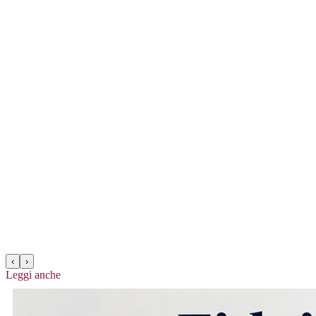
‹
›
Leggi anche