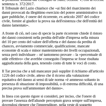
sentenza n. 372/2017.
Il Tribunale del Lazio chiarisce che «ai fini del risarcimento dei
danni provocati da illegittimo esercizio del potere amministrativo in
gare pubbliche, è onere del ricorrente, ex articolo 2697 del codice
civile, fornire al giudice la prova sia dell'esistenza che dell'entità del
danno lamentato».
A fronte di ciò, nel caso di specie la parte ricorrente chiede il ristoro
dei danni consistenti nella perdita dell'utile d'impresa nella misura
del 10 per cento del valore dell'offerta e del danno da perdita di
chances, avviamento commerciale, qualificazione, mancate
economie di scala e minor mantenimento dei livelli occupazionali,
senza però individuare – né tantomeno provare – la «percentuale di
utile effettivo» che avrebbe conseguito l'impresa se fosse risultata
aggiudicataria della gara, tenendo conto di tutte le voci di costo.
Il Tar precisa che a tali mancanze può supplire il richiamo all'articolo
1226 del codice civile, atteso che il ricorso alla valutazione
equitativa del danno ai sensi di tale norma «è ammesso soltanto in
presenza di situazione di impossibilità, o di estrema difficoltà, di una
precisa prova sull'ammontare del danno».
In linea con questo rigore si consideri, per inciso, che l'onere di
provare l'assenza dell'aliunde perceptum grava sempre sull'impresa,
dovendosi ritenere che l'imprenditore, nella veste di soggetto