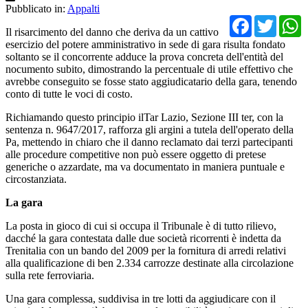
Pubblicato in:
Appalti
Facebo
Twit
Il risarcimento del danno che deriva da un cattivo
esercizio del potere amministrativo in sede di gara risulta fondato
soltanto se il concorrente adduce la prova concreta dell'entità del
nocumento subito, dimostrando la percentuale di utile effettivo che
avrebbe conseguito se fosse stato aggiudicatario della gara, tenendo
conto di tutte le voci di costo.
Richiamando questo principio ilTar Lazio, Sezione III ter, con la
sentenza n. 9647/2017, rafforza gli argini a tutela dell'operato della
Pa, mettendo in chiaro che il danno reclamato dai terzi partecipanti
alle procedure competitive non può essere oggetto di pretese
generiche o azzardate, ma va documentato in maniera puntuale e
circostanziata.
La gara
La posta in gioco di cui si occupa il Tribunale è di tutto rilievo,
dacché la gara contestata dalle due società ricorrenti è indetta da
Trenitalia con un bando del 2009 per la fornitura di arredi relativi
alla qualificazione di ben 2.334 carrozze destinate alla circolazione
sulla rete ferroviaria.
Una gara complessa, suddivisa in tre lotti da aggiudicare con il