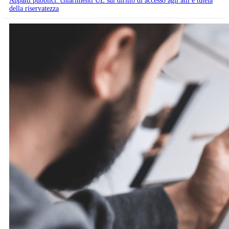
Appalti pubblici: chiarimenti UE sul diritto di accesso agli atti e tutela
della riservatezza