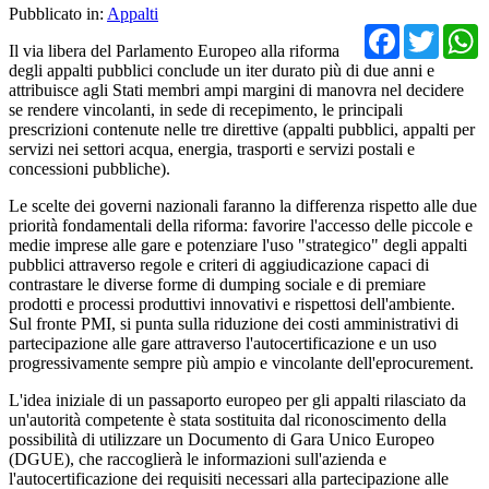
Pubblicato in:
Appalti
Facebo
Twit
Il via libera del Parlamento Europeo alla riforma
degli appalti pubblici conclude un iter durato più di due anni e
attribuisce agli Stati membri ampi margini di manovra nel decidere
se rendere vincolanti, in sede di recepimento, le principali
prescrizioni contenute nelle tre direttive (appalti pubblici, appalti per
servizi nei settori acqua, energia, trasporti e servizi postali e
concessioni pubbliche).
Le scelte dei governi nazionali faranno la differenza rispetto alle due
priorità fondamentali della riforma: favorire l'accesso delle piccole e
medie imprese alle gare e potenziare l'uso "strategico" degli appalti
pubblici attraverso regole e criteri di aggiudicazione capaci di
contrastare le diverse forme di dumping sociale e di premiare
prodotti e processi produttivi innovativi e rispettosi dell'ambiente.
Sul fronte PMI, si punta sulla riduzione dei costi amministrativi di
partecipazione alle gare attraverso l'autocertificazione e un uso
progressivamente sempre più ampio e vincolante dell'eprocurement.
L'idea iniziale di un passaporto europeo per gli appalti rilasciato da
un'autorità competente è stata sostituita dal riconoscimento della
possibilità di utilizzare un Documento di Gara Unico Europeo
(DGUE), che raccoglierà le informazioni sull'azienda e
l'autocertificazione dei requisiti necessari alla partecipazione alle