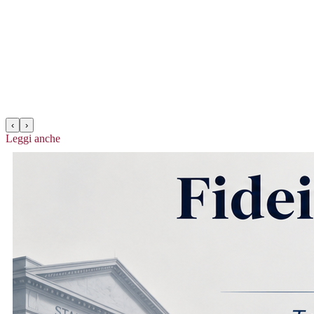
‹
›
Leggi anche