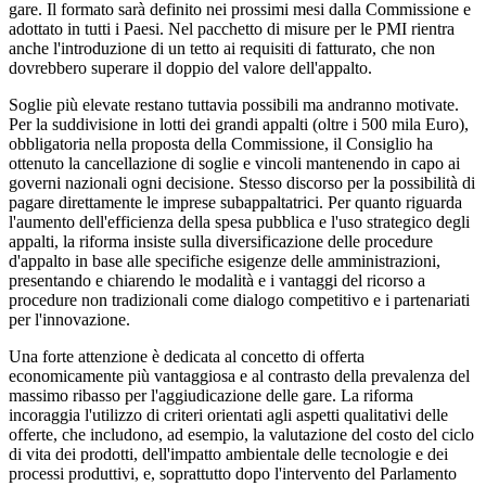
gare. Il formato sarà definito nei prossimi mesi dalla Commissione e
adottato in tutti i Paesi. Nel pacchetto di misure per le PMI rientra
anche l'introduzione di un tetto ai requisiti di fatturato, che non
dovrebbero superare il doppio del valore dell'appalto.
Soglie più elevate restano tuttavia possibili ma andranno motivate.
Per la suddivisione in lotti dei grandi appalti (oltre i 500 mila Euro),
obbligatoria nella proposta della Commissione, il Consiglio ha
ottenuto la cancellazione di soglie e vincoli mantenendo in capo ai
governi nazionali ogni decisione. Stesso discorso per la possibilità di
pagare direttamente le imprese subappaltatrici. Per quanto riguarda
l'aumento dell'efficienza della spesa pubblica e l'uso strategico degli
appalti, la riforma insiste sulla diversificazione delle procedure
d'appalto in base alle specifiche esigenze delle amministrazioni,
presentando e chiarendo le modalità e i vantaggi del ricorso a
procedure non tradizionali come dialogo competitivo e i partenariati
per l'innovazione.
Una forte attenzione è dedicata al concetto di offerta
economicamente più vantaggiosa e al contrasto della prevalenza del
massimo ribasso per l'aggiudicazione delle gare. La riforma
incoraggia l'utilizzo di criteri orientati agli aspetti qualitativi delle
offerte, che includono, ad esempio, la valutazione del costo del ciclo
di vita dei prodotti, dell'impatto ambientale delle tecnologie e dei
processi produttivi, e, soprattutto dopo l'intervento del Parlamento