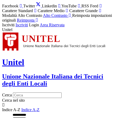
Facebook
Twitter
Linkedin
YouTube
RSS Feed
Carattere Standard
Carattere Medio
Carattere Grande
Modalità Alto Contrasto
Alto Contrasto
Reimposta impostazioni
originali
Reimposta
Iscriviti
Iscriviti
Login
Area Riservata
Unitel
Unitel
Unione Nazionale Italiana dei Tecnici
degli Enti Locali
Cerca
Cerca nel sito
Indice A-Z
Indice A-Z