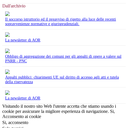
Dall'archivio
Il soccorso istruttorio ed il preavviso di rigetto alla luce delle recenti
sopravvenienze normative e giurisprudenziali.
La newsletter di AOR
Obbligo di aggregazione dei comuni per gli appalti di opere a valere sul
PNRR - PNC
Appalti pubblici: chiarimenti UE sul diritto di accesso agli atti e tutela
della riservatezza
La newsletter di AOR
Visitando il nostro sito Web l'utente accetta che stiamo usando i
cookie per assicurare la migliore esperienza di navigazione.
Si,
Acconsento ai cookie
Si, acconsento