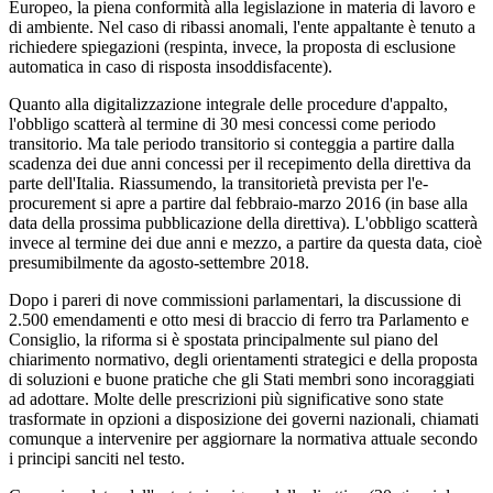
Europeo, la piena conformità alla legislazione in materia di lavoro e
di ambiente. Nel caso di ribassi anomali, l'ente appaltante è tenuto a
richiedere spiegazioni (respinta, invece, la proposta di esclusione
automatica in caso di risposta insoddisfacente).
Quanto alla digitalizzazione integrale delle procedure d'appalto,
l'obbligo scatterà al termine di 30 mesi concessi come periodo
transitorio. Ma tale periodo transitorio si conteggia a partire dalla
scadenza dei due anni concessi per il recepimento della direttiva da
parte dell'Italia. Riassumendo, la transitorietà prevista per l'e-
procurement si apre a partire dal febbraio-marzo 2016 (in base alla
data della prossima pubblicazione della direttiva). L'obbligo scatterà
invece al termine dei due anni e mezzo, a partire da questa data, cioè
presumibilmente da agosto-settembre 2018.
Dopo i pareri di nove commissioni parlamentari, la discussione di
2.500 emendamenti e otto mesi di braccio di ferro tra Parlamento e
Consiglio, la riforma si è spostata principalmente sul piano del
chiarimento normativo, degli orientamenti strategici e della proposta
di soluzioni e buone pratiche che gli Stati membri sono incoraggiati
ad adottare. Molte delle prescrizioni più significative sono state
trasformate in opzioni a disposizione dei governi nazionali, chiamati
comunque a intervenire per aggiornare la normativa attuale secondo
i principi sanciti nel testo.