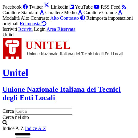
Facebook
Twitter
Linkedin
YouTube
RSS Feed
Carattere Standard
Carattere Medio
Carattere Grande
Modalità Alto Contrasto
Alto Contrasto
Reimposta impostazioni
originali
Reimposta
Iscriviti
Iscriviti
Login
Area Riservata
Unitel
Unitel
Unione Nazionale Italiana dei Tecnici
degli Enti Locali
Cerca
Cerca nel sito
Indice A-Z
Indice A-Z