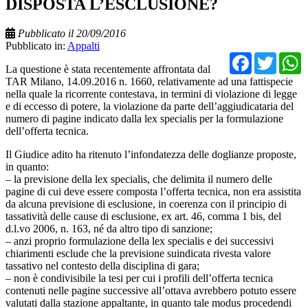
DISPOSTA L’ESCLUSIONE?
Pubblicato il 20/09/2016
Pubblicato in:
Appalti
Facebo
Twit
La questione è stata recentemente affrontata dal
TAR Milano, 14.09.2016 n. 1660, relativamente ad una fattispecie
nella quale la ricorrente contestava, in termini di violazione di legge
e di eccesso di potere, la violazione da parte dell’aggiudicataria del
numero di pagine indicato dalla lex specialis per la formulazione
dell’offerta tecnica.
Il Giudice adito ha ritenuto l’infondatezza delle doglianze proposte,
in quanto:
– la previsione della lex specialis, che delimita il numero delle
pagine di cui deve essere composta l’offerta tecnica, non era assistita
da alcuna previsione di esclusione, in coerenza con il principio di
tassatività delle cause di esclusione, ex art. 46, comma 1 bis, del
d.l.vo 2006, n. 163, né da altro tipo di sanzione;
– anzi proprio formulazione della lex specialis e dei successivi
chiarimenti esclude che la previsione suindicata rivesta valore
tassativo nel contesto della disciplina di gara;
– non è condivisibile la tesi per cui i profili dell’offerta tecnica
contenuti nelle pagine successive all’ottava avrebbero potuto essere
valutati dalla stazione appaltante, in quanto tale modus procedendi