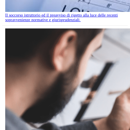
Il soccorso istruttorio ed il preavviso di rigetto alla luce delle recenti
sopravvenienze normative e giurisprudenziali.