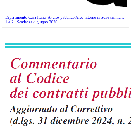
Dipartimento Casa Italia. Avviso pubblico Aree interne in zone sismiche
1 e 2 . Scadenza 4 giugno 2026