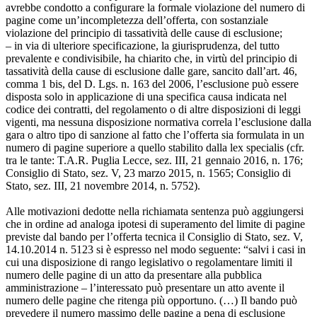
avrebbe condotto a configurare la formale violazione del numero di
pagine come un’incompletezza dell’offerta, con sostanziale
violazione del principio di tassatività delle cause di esclusione;
– in via di ulteriore specificazione, la giurisprudenza, del tutto
prevalente e condivisibile, ha chiarito che, in virtù del principio di
tassatività della cause di esclusione dalle gare, sancito dall’art. 46,
comma 1 bis, del D. Lgs. n. 163 del 2006, l’esclusione può essere
disposta solo in applicazione di una specifica causa indicata nel
codice dei contratti, del regolamento o di altre disposizioni di leggi
vigenti, ma nessuna disposizione normativa correla l’esclusione dalla
gara o altro tipo di sanzione al fatto che l’offerta sia formulata in un
numero di pagine superiore a quello stabilito dalla lex specialis (cfr.
tra le tante: T.A.R. Puglia Lecce, sez. III, 21 gennaio 2016, n. 176;
Consiglio di Stato, sez. V, 23 marzo 2015, n. 1565; Consiglio di
Stato, sez. III, 21 novembre 2014, n. 5752).
Alle motivazioni dedotte nella richiamata sentenza può aggiungersi
che in ordine ad analoga ipotesi di superamento del limite di pagine
previste dal bando per l’offerta tecnica il Consiglio di Stato, sez. V,
14.10.2014 n. 5123 si è espresso nel modo seguente: “salvi i casi in
cui una disposizione di rango legislativo o regolamentare limiti il
numero delle pagine di un atto da presentare alla pubblica
amministrazione – l’interessato può presentare un atto avente il
numero delle pagine che ritenga più opportuno. (…) Il bando può
prevedere il numero massimo delle pagine a pena di esclusione