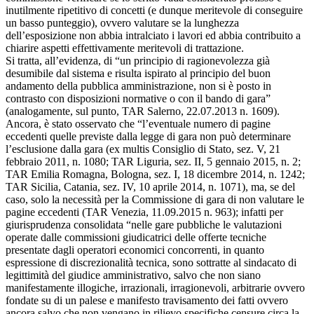
inutilmente ripetitivo di concetti (e dunque meritevole di conseguire
un basso punteggio), ovvero valutare se la lunghezza
dell’esposizione non abbia intralciato i lavori ed abbia contribuito a
chiarire aspetti effettivamente meritevoli di trattazione.
Si tratta, all’evidenza, di “un principio di ragionevolezza già
desumibile dal sistema e risulta ispirato al principio del buon
andamento della pubblica amministrazione, non si è posto in
contrasto con disposizioni normative o con il bando di gara”
(analogamente, sul punto, TAR Salerno, 22.07.2013 n. 1609).
Ancora, è stato osservato che “l’eventuale numero di pagine
eccedenti quelle previste dalla legge di gara non può determinare
l’esclusione dalla gara (ex multis Consiglio di Stato, sez. V, 21
febbraio 2011, n. 1080; TAR Liguria, sez. II, 5 gennaio 2015, n. 2;
TAR Emilia Romagna, Bologna, sez. I, 18 dicembre 2014, n. 1242;
TAR Sicilia, Catania, sez. IV, 10 aprile 2014, n. 1071), ma, se del
caso, solo la necessità per la Commissione di gara di non valutare le
pagine eccedenti (TAR Venezia, 11.09.2015 n. 963); infatti per
giurisprudenza consolidata “nelle gare pubbliche le valutazioni
operate dalle commissioni giudicatrici delle offerte tecniche
presentate dagli operatori economici concorrenti, in quanto
espressione di discrezionalità tecnica, sono sottratte al sindacato di
legittimità del giudice amministrativo, salvo che non siano
manifestamente illogiche, irrazionali, irragionevoli, arbitrarie ovvero
fondate su di un palese e manifesto travisamento dei fatti ovvero
ancora salvo che non vengano in rilievo specifiche censure circa la