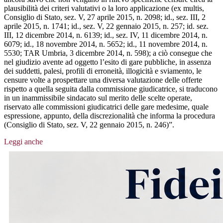
plausibilità dei criteri valutativi o la loro applicazione (ex multis,
Consiglio di Stato, sez. V, 27 aprile 2015, n. 2098; id., sez. III, 2
aprile 2015, n. 1741; id., sez. V, 22 gennaio 2015, n. 257; id. sez.
III, 12 dicembre 2014, n. 6139; id., sez. IV, 11 dicembre 2014, n.
6079; id., 18 novembre 2014, n. 5652; id., 11 novembre 2014, n.
5530; TAR Umbria, 3 dicembre 2014, n. 598); a ciò consegue che
nel giudizio avente ad oggetto l’esito di gare pubbliche, in assenza
dei suddetti, palesi, profili di erroneità, illogicità e sviamento, le
censure volte a prospettare una diversa valutazione delle offerte
rispetto a quella seguita dalla commissione giudicatrice, si traducono
in un inammissibile sindacato sul merito delle scelte operate,
riservato alle commissioni giudicatrici delle gare medesime, quale
espressione, appunto, della discrezionalità che informa la procedura
(Consiglio di Stato, sez. V, 22 gennaio 2015, n. 246)”.
Leggi anche