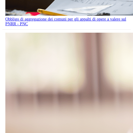
Obbligo di aggregazione dei comuni per gli appalti di opere a valere sul
PNRR - PNC