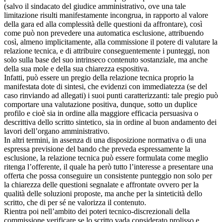
(salvo il sindacato del giudice amministrativo, ove una tale
limitazione risulti manifestamente incongrua, in rapporto al valore
della gara ed alla complessità delle questioni da affrontare), così
come può non prevedere una automatica esclusione, attribuendo
così, almeno implicitamente, alla commissione il potere di valutare la
relazione tecnica, e di attribuire conseguentemente i punteggi, non
solo sulla base del suo intrinseco contenuto sostanziale, ma anche
della sua mole e della sua chiarezza espositiva.
Infatti, può essere un pregio della relazione tecnica proprio la
manifestata dote di sintesi, che evidenzi con immediatezza (se del
caso rinviando ad allegati) i suoi punti caratterizzanti: tale pregio può
comportare una valutazione positiva, dunque, sotto un duplice
profilo e cioè sia in ordine alla maggiore efficacia persuasiva o
descrittiva dello scritto sintetico, sia in ordine al buon andamento dei
lavori dell’organo amministrativo.
In altri termini, in assenza di una disposizione normativa o di una
espressa previsione del bando che preveda espressamente la
esclusione, la relazione tecnica può essere formulata come meglio
ritenga l’offerente, il quale ha però tutto l’interesse a presentare una
offerta che possa conseguire un consistente punteggio non solo per
la chiarezza delle questioni segnalate e affrontate ovvero per la
qualità delle soluzioni proposte, ma anche per la sinteticità dello
scritto, che di per sé ne valorizza il contenuto.
Rientra poi nell’ambito dei poteri tecnico-discrezionali della
commissione verificare se lo scritto vada considerato prolisso e