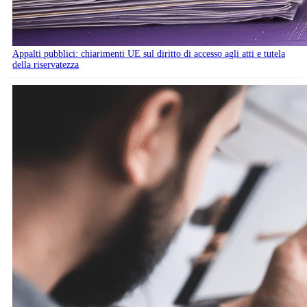
Appalti pubblici: chiarimenti UE sul diritto di accesso agli atti e tutela
della riservatezza