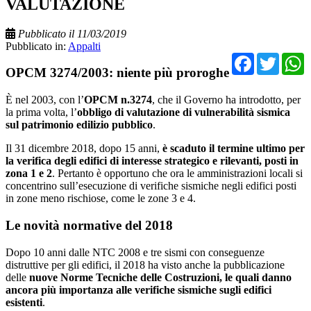
VALUTAZIONE
Pubblicato il 11/03/2019
Pubblicato in:
Appalti
Facebo
Twit
OPCM 3274/2003: niente più proroghe
È nel 2003, con l’
OPCM n.3274
, che il Governo ha introdotto, per
la prima volta, l’
obbligo di valutazione di vulnerabilità sismica
sul patrimonio edilizio pubblico
.
Il 31 dicembre 2018, dopo 15 anni,
è scaduto il termine ultimo per
la verifica degli edifici di interesse strategico e rilevanti, posti in
zona 1 e 2
. Pertanto è opportuno che ora le amministrazioni locali si
concentrino sull’esecuzione di verifiche sismiche negli edifici posti
in zone meno rischiose, come le zone 3 e 4.
Le novità normative del 2018
Dopo 10 anni dalle NTC 2008 e tre sismi con conseguenze
distruttive per gli edifici, il 2018 ha visto anche la pubblicazione
delle
nuove Norme Tecniche delle Costruzioni, le quali danno
ancora più importanza alle verifiche sismiche sugli edifici
esistenti
.