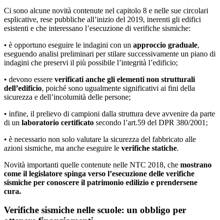
Ci sono alcune novità contenute nel capitolo 8 e nelle sue circolari
esplicative, rese pubbliche all’inizio del 2019, inerenti gli edifici
esistenti e che interessano l’esecuzione di verifiche sismiche:
• è opportuno eseguire le indagini con un
approccio graduale
,
eseguendo analisi preliminari per stilare successivamente un piano di
indagini che preservi il più possibile l’integrità l’edificio;
• devono essere
verificati anche gli elementi non strutturali
dell’edificio
, poiché sono ugualmente significativi ai fini della
sicurezza e dell’incolumità delle persone;
• infine, il prelievo di campioni dalla struttura deve avvenire da parte
di un
laboratorio certificato
secondo l’art.59 del DPR 380/2001;
• è necessario non solo valutare la sicurezza del fabbricato alle
azioni sismiche, ma anche eseguire le
verifiche statiche
.
Novità importanti quelle contenute nelle NTC 2018, che
mostrano
come il legislatore spinga verso l’esecuzione delle verifiche
sismiche per conoscere il patrimonio edilizio e prendersene
cura.
Verifiche sismiche nelle scuole: un obbligo per