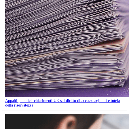
Appalti pubblici: chiarimenti UE sul diritto di accesso agli atti e tutela
della riservatezza