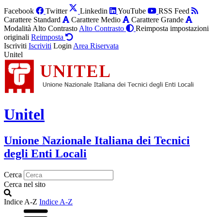
Facebook
Twitter
Linkedin
YouTube
RSS Feed
Carattere Standard
Carattere Medio
Carattere Grande
Modalità Alto Contrasto
Alto Contrasto
Reimposta impostazioni
originali
Reimposta
Iscriviti
Iscriviti
Login
Area Riservata
Unitel
Unitel
Unione Nazionale Italiana dei Tecnici
degli Enti Locali
Cerca
Cerca nel sito
Indice A-Z
Indice A-Z