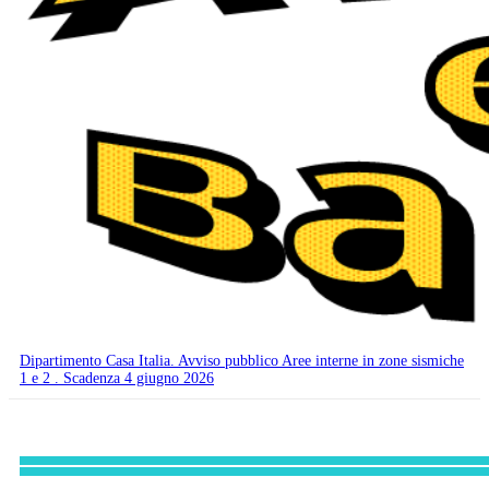
Dipartimento Casa Italia. Avviso pubblico Aree interne in zone sismiche
1 e 2 . Scadenza 4 giugno 2026