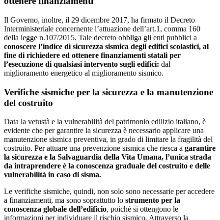
ottenere finanziamenti
Il Governo, inoltre, il 29 dicembre 2017, ha firmato il Decreto
Interministeriale concernente l’attuazione dell’art.1, comma 160
della legge n.107/2015. Tale decreto obbliga gli enti pubblici a
conoscere l’indice di sicurezza sismica degli edifici scolastici, al
fine di richiedere ed ottenere finanziamenti statali per
l’esecuzione di qualsiasi intervento sugli edifici:
dal
miglioramento energetico al miglioramento sismico.
Verifiche sismiche per la sicurezza e la manutenzione
del costruito
Data la vetustà e la vulnerabilità del patrimonio edilizio italiano, è
evidente che per garantire la sicurezza è necessario applicare una
manutenzione sismica preventiva, in grado di limitare la fragilità del
costruito. Per attuare una prevenzione sismica che riesca a
garantire
la sicurezza e la Salvaguardia della Vita Umana, l’unica strada
da intraprendere è la conoscenza graduale del costruito e delle
vulnerabilità in caso di sisma.
Le verifiche sismiche, quindi, non solo sono necessarie per accedere
a finanziamenti, ma sono soprattutto lo
strumento per la
conoscenza globale dell’edificio
, poiché si ottengono le
informazioni per individuare il rischio sismico. Attraverso la