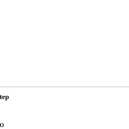
tep
TO