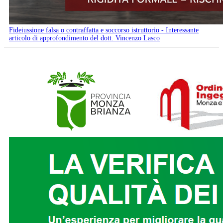
Fideiussione falsa o contraffatta e soccorso istruttorio - Interessante
articolo di approfondimento del dott. Vincenzo Lasco