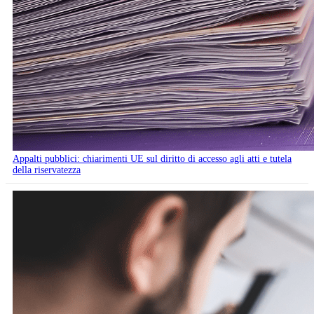
Appalti pubblici: chiarimenti UE sul diritto di accesso agli atti e tutela
della riservatezza