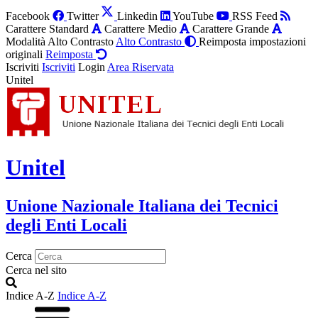
Facebook
Twitter
Linkedin
YouTube
RSS Feed
Carattere Standard
Carattere Medio
Carattere Grande
Modalità Alto Contrasto
Alto Contrasto
Reimposta impostazioni
originali
Reimposta
Iscriviti
Iscriviti
Login
Area Riservata
Unitel
Unitel
Unione Nazionale Italiana dei Tecnici
degli Enti Locali
Cerca
Cerca nel sito
Indice A-Z
Indice A-Z