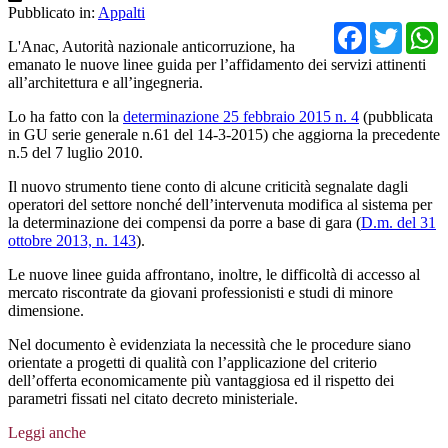
Pubblicato in:
Appalti
Facebo
Twit
L'Anac, Autorità nazionale anticorruzione, ha
emanato le nuove linee guida per l’affidamento dei servizi attinenti
all’architettura e all’ingegneria.
Lo ha fatto con la
determinazione 25 febbraio 2015 n. 4
(pubblicata
in GU serie generale n.61 del 14-3-2015) che aggiorna la precedente
n.5 del 7 luglio 2010.
Il nuovo strumento tiene conto di alcune criticità segnalate dagli
operatori del settore nonché dell’intervenuta modifica al sistema per
la determinazione dei compensi da porre a base di gara (
D.m. del 31
ottobre 2013, n. 143
).
Le nuove linee guida affrontano, inoltre, le difficoltà di accesso al
mercato riscontrate da giovani professionisti e studi di minore
dimensione.
Nel documento è evidenziata la necessità che le procedure siano
orientate a progetti di qualità con l’applicazione del criterio
dell’offerta economicamente più vantaggiosa ed il rispetto dei
parametri fissati nel citato decreto ministeriale.
Leggi anche