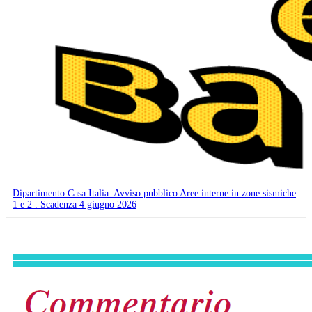
Dipartimento Casa Italia. Avviso pubblico Aree interne in zone sismiche
1 e 2 . Scadenza 4 giugno 2026