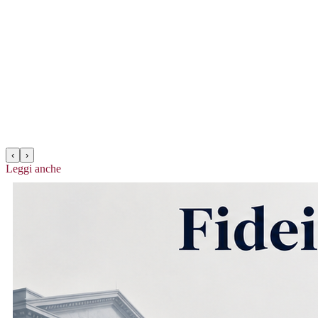
‹
›
Leggi anche