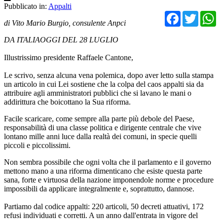
Pubblicato in:
Appalti
Facebo
Twit
di Vito Mario Burgio, consulente Anpci
DA ITALIAOGGI DEL 28 LUGLIO
Illustrissimo presidente Raffaele Cantone,
Le scrivo, senza alcuna vena polemica, dopo aver letto sulla stampa
un articolo in cui Lei sostiene che la colpa del caos appalti sia da
attribuire agli amministratori pubblici che si lavano le mani o
addirittura che boicottano la Sua riforma.
Facile scaricare, come sempre alla parte più debole del Paese,
responsabilità di una classe politica e dirigente centrale che vive
lontano mille anni luce dalla realtà dei comuni, in specie quelli
piccoli e piccolissimi.
Non sembra possibile che ogni volta che il parlamento e il governo
mettono mano a una riforma dimenticano che esiste questa parte
sana, forte e virtuosa della nazione imponendole norme e procedure
impossibili da applicare integralmente e, soprattutto, dannose.
Partiamo dal codice appalti: 220 articoli, 50 decreti attuativi, 172
refusi individuati e corretti. A un anno dall'entrata in vigore del