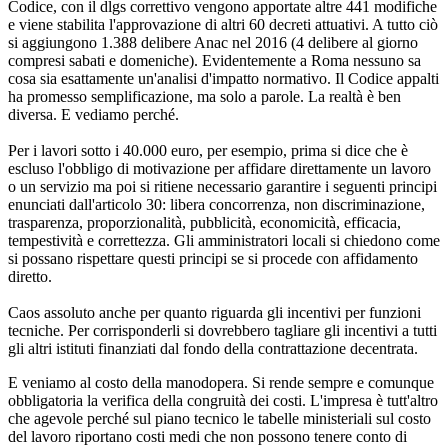
Codice, con il dlgs correttivo vengono apportate altre 441 modifiche
e viene stabilita l'approvazione di altri 60 decreti attuativi. A tutto ciò
si aggiungono 1.388 delibere Anac nel 2016 (4 delibere al giorno
compresi sabati e domeniche). Evidentemente a Roma nessuno sa
cosa sia esattamente un'analisi d'impatto normativo. Il Codice appalti
ha promesso semplificazione, ma solo a parole. La realtà è ben
diversa. E vediamo perché.
Per i lavori sotto i 40.000 euro, per esempio, prima si dice che è
escluso l'obbligo di motivazione per affidare direttamente un lavoro
o un servizio ma poi si ritiene necessario garantire i seguenti principi
enunciati dall'articolo 30: libera concorrenza, non discriminazione,
trasparenza, proporzionalità, pubblicità, economicità, efficacia,
tempestività e correttezza. Gli amministratori locali si chiedono come
si possano rispettare questi principi se si procede con affidamento
diretto.
Caos assoluto anche per quanto riguarda gli incentivi per funzioni
tecniche. Per corrisponderli si dovrebbero tagliare gli incentivi a tutti
gli altri istituti finanziati dal fondo della contrattazione decentrata.
E veniamo al costo della manodopera. Si rende sempre e comunque
obbligatoria la verifica della congruità dei costi. L'impresa è tutt'altro
che agevole perché sul piano tecnico le tabelle ministeriali sul costo
del lavoro riportano costi medi che non possono tenere conto di