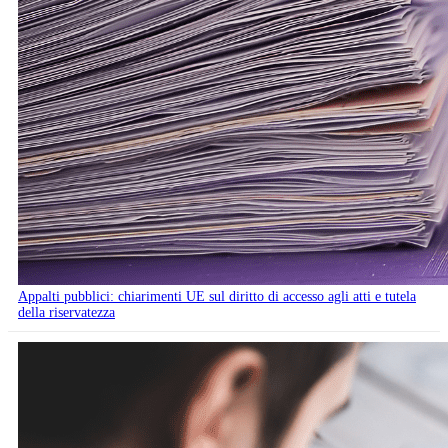
Appalti pubblici: chiarimenti UE sul diritto di accesso agli atti e tutela
della riservatezza