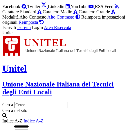
Facebook
Twitter
Linkedin
YouTube
RSS Feed
Carattere Standard
Carattere Medio
Carattere Grande
Modalità Alto Contrasto
Alto Contrasto
Reimposta impostazioni
originali
Reimposta
Iscriviti
Iscriviti
Login
Area Riservata
Unitel
Unitel
Unione Nazionale Italiana dei Tecnici
degli Enti Locali
Cerca
Cerca nel sito
Indice A-Z
Indice A-Z