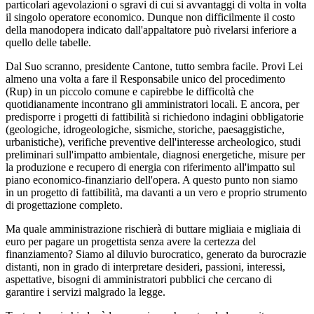
particolari agevolazioni o sgravi di cui si avvantaggi di volta in volta
il singolo operatore economico. Dunque non difficilmente il costo
della manodopera indicato dall'appaltatore può rivelarsi inferiore a
quello delle tabelle.
Dal Suo scranno, presidente Cantone, tutto sembra facile. Provi Lei
almeno una volta a fare il Responsabile unico del procedimento
(Rup) in un piccolo comune e capirebbe le difficoltà che
quotidianamente incontrano gli amministratori locali. E ancora, per
predisporre i progetti di fattibilità si richiedono indagini obbligatorie
(geologiche, idrogeologiche, sismiche, storiche, paesaggistiche,
urbanistiche), verifiche preventive dell'interesse archeologico, studi
preliminari sull'impatto ambientale, diagnosi energetiche, misure per
la produzione e recupero di energia con riferimento all'impatto sul
piano economico-finanziario dell'opera. A questo punto non siamo
in un progetto di fattibilità, ma davanti a un vero e proprio strumento
di progettazione completo.
Ma quale amministrazione rischierà di buttare migliaia e migliaia di
euro per pagare un progettista senza avere la certezza del
finanziamento? Siamo al diluvio burocratico, generato da burocrazie
distanti, non in grado di interpretare desideri, passioni, interessi,
aspettative, bisogni di amministratori pubblici che cercano di
garantire i servizi malgrado la legge.