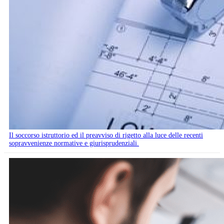
Il soccorso istruttorio ed il preavviso di rigetto alla luce delle recenti
sopravvenienze normative e giurisprudenziali.