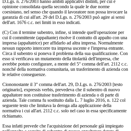
D.Lgs. n. 276/2003 hanno ambiti applicativi distinti, per cui è
opinione consolidata quella secondo la quale le due norme
coesistano, nel senso che quando il lavoratore non possa invocare la
garanzia di cui all'art. 29 del D.Lgs. n. 276/2003 può agire ai sensi
dell'art. 1676 c.c. nei limiti in esso indicati.
(C) Con il termine subentro, infine, si intende quell'operazione per
cui il committente (appaltante) risolve il contratto di appalto con una
impresa (appaltatrice) per affidarlo ad altra impresa. Normalmente
nessun rapporto intercorre tra impresa uscente e l'impresa entrante.
Circa il subentro si poneva il problema della sua qualificazione. Con
esso si verificava un mutamento della titolarità dell'impresa, che
avrebbe potuto configurare, a mente del 5° comma dell'art. 2112 c.c.
nonché della normativa comunitaria, un trasferimento di azienda con
le relative conseguenze.
Ciononostante il 3° comma dell'art. 29, D.Lgs. n. 276/2003 [testo
originario], expressis verbis, prevedeva che il subentro di nuovo
appaltatore non costituisse trasferimento di azienda o di parte di
azienda. Tale comma fu sostituito dalla L. 7 luglio 2016, n. 122 col
seguente testo che limitava la deroga alla applicazione della
normativa i cui all'art. 2112 c.c. solo nel caso in essa specificamente
richiamato.
Essa infatti prevede che l'acquisizione del personale già impiegato