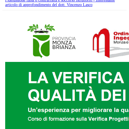
Fideiussione falsa o contraffatta e soccorso istruttorio - Interessante
articolo di approfondimento del dott. Vincenzo Lasco