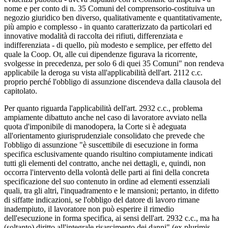
nome e per conto di n. 35 Comuni del comprensorio-costituiva un
negozio giuridico ben diverso, qualitativamente e quantitativamente,
più ampio e complesso - in quanto caratterizzato da particolari ed
innovative modalità di raccolta dei rifiuti, differenziata e
indifferenziata - di quello, più modesto e semplice, per effetto del
quale la Coop. Ot, alle cui dipendenze figurava la ricorrente,
svolgesse in precedenza, per solo 6 di quei 35 Comuni" non rendeva
applicabile la deroga su vista all'applicabilità dell'art. 2112 c.c.
proprio perché l'obbligo di assunzione discendeva dalla clausola del
capitolato.
Per quanto riguarda l'applicabilità dell'art. 2932 c.c., problema
ampiamente dibattuto anche nel caso di lavoratore avviato nella
quota d'imponibile di manodopera, la Corte si è adeguata
all'orientamento giurisprudenziale consolidato che prevede che
l'obbligo di assunzione "è suscettibile di esecuzione in forma
specifica esclusivamente quando risultino compiutamente indicati
tutti gli elementi del contratto, anche nei dettagli, e, quindi, non
occorra l'intervento della volontà delle parti ai fini della concreta
specificazione del suo contenuto in ordine ad elementi essenziali
quali, tra gli altri, l'inquadramento e le mansioni; pertanto, in difetto
di siffatte indicazioni, se l'obbligo del datore di lavoro rimane
inadempiuto, il lavoratore non può esperire il rimedio
dell'esecuzione in forma specifica, ai sensi dell'art. 2932 c.c., ma ha
(soltanto) diritto all'integrale risarcimento dei danni" (ex plurimis