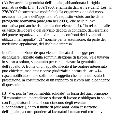
(A) Per aversi la genuinità dell'appalto, abbandonata la rigida
normativa della L. n. 1369/1960, è richiesta dall'art. 29 del D.Lgs. n.
276/2003 (e successive modifiche) "la organizzazione dei mezzi
necessari da parte dell'appaltatore", requisito voluto anche dalla
previgente normativa (abrogata nel 2003), che nella nuova
normativa può anche risultare da due elementi: 1), "in relazione alle
esigenze dell'opera o del servizio dedotti in contratto, dall'esercizio
del potere organizzativo e direttivo nei confronti dei lavoratori
utilizzati nell'appalto", 2) "nonché per la assunzione, da parte del
medesimo appaltatore, del rischio d'impresa".
In effetti la nozione de qua viene delineata dalla legge per
distinguere l'appalto dalla somministrazione di lavoro. Vale tuttavia
in senso assoluto, soprattutto per caratterizzare la genuinità
dell'appalto. A fronte di un appalto illecito il lavoratore interessato
può chiedere, mediante ricorso giudiziale a norma dell'art. 414
c.p.c., notificato anche soltanto al soggetto che ne ha utilizzato la
prestazione, la costituzione di un rapporto di lavoro alle dipendenze
di quest'ultimo.
(B) V'è, poi, la "responsabilità solidale" in forza del qual principio
"il committente imprenditore o datore di lavoro è obbligato in solido
con l'appaltatore [nonché con ciascuno degli eventuali
subappaltatori], entro il limite di [due anni] dalla cessazione
dell'appalto, a corrispondere ai lavoratori i trattamenti retributivi