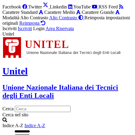
Facebook
Twitter
Linkedin
YouTube
RSS Feed
Carattere Standard
Carattere Medio
Carattere Grande
Modalità Alto Contrasto
Alto Contrasto
Reimposta impostazioni
originali
Reimposta
Iscriviti
Iscriviti
Login
Area Riservata
Unitel
Unitel
Unione Nazionale Italiana dei Tecnici
degli Enti Locali
Cerca
Cerca nel sito
Indice A-Z
Indice A-Z