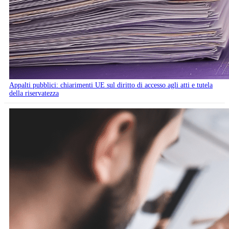
Appalti pubblici: chiarimenti UE sul diritto di accesso agli atti e tutela
della riservatezza