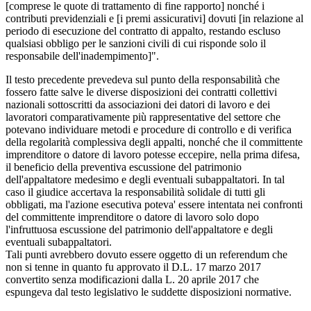
[comprese le quote di trattamento di fine rapporto] nonché i
contributi previdenziali e [i premi assicurativi] dovuti [in relazione al
periodo di esecuzione del contratto di appalto, restando escluso
qualsiasi obbligo per le sanzioni civili di cui risponde solo il
responsabile dell'inadempimento]".
Il testo precedente prevedeva sul punto della responsabilità che
fossero fatte salve le diverse disposizioni dei contratti collettivi
nazionali sottoscritti da associazioni dei datori di lavoro e dei
lavoratori comparativamente più rappresentative del settore che
potevano individuare metodi e procedure di controllo e di verifica
della regolarità complessiva degli appalti, nonché che il committente
imprenditore o datore di lavoro potesse eccepire, nella prima difesa,
il beneficio della preventiva escussione del patrimonio
dell'appaltatore medesimo e degli eventuali subappaltatori. In tal
caso il giudice accertava la responsabilità solidale di tutti gli
obbligati, ma l'azione esecutiva poteva' essere intentata nei confronti
del committente imprenditore o datore di lavoro solo dopo
l'infruttuosa escussione del patrimonio dell'appaltatore e degli
eventuali subappaltatori.
Tali punti avrebbero dovuto essere oggetto di un referendum che
non si tenne in quanto fu approvato il D.L. 17 marzo 2017
convertito senza modificazioni dalla L. 20 aprile 2017 che
espungeva dal testo legislativo le suddette disposizioni normative.