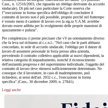
Cass., n. 12516/2003, che riguarda un obbligo derivante da accordo
sindacale). Di più nel caso particolare la Corte osserva che
l'"esecuzione in forma specifica dell'obbligo di concludere il
contratto di lavoro non è più possibile, proprio perché nel frattempo
è venuto meno il cantiere di lavoro ove la sig.ra V.A.M. avrebbe
dovuto essere adibita per Io svolgimento delle proprie mansioni di
spazzamento e pulizia".
Per completezza ci preme precisare che v'è un orientamento diverso
che fa leva sul richiamo al c.c.n.l.: "Nel caso che le parti abbiano
concordato, in sede di accordo sindacale, l'obbligo per il datore di
lavoro di assumere personale in forza presso altra azienda,
prevedendo il contratto collettivo applicabile ai nuovi dipendenti, la
relativa categoria di inquadramento, nonché il riconoscimento
dell'anzianità pregressa e del superminimo individuale, l'oggetto del
contratto di lavoro deve ritenersi sufficientemente determinato. Ne
consegue che il lavoratore, in caso di inadempimento, può
richiedere, ai sensi dell'art. 2932 c.c., l'esecuzione in forma
specifica" (Cass., 30 dicembre 2009, n. 27841).
Leggi anche