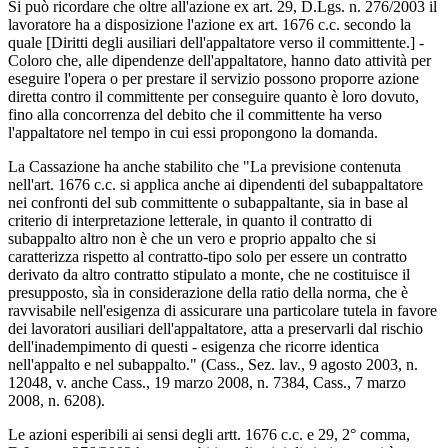
Si può ricordare che oltre all'azione ex art. 29, D.Lgs. n. 276/2003 il
lavoratore ha a disposizione l'azione ex art. 1676 c.c. secondo la
quale [Diritti degli ausiliari dell'appaltatore verso il committente.] -
Coloro che, alle dipendenze dell'appaltatore, hanno dato attività per
eseguire l'opera o per prestare il servizio possono proporre azione
diretta contro il committente per conseguire quanto è loro dovuto,
fino alla concorrenza del debito che il committente ha verso
l'appaltatore nel tempo in cui essi propongono la domanda.
La Cassazione ha anche stabilito che "La previsione contenuta
nell'art. 1676 c.c. si applica anche ai dipendenti del subappaltatore
nei confronti del sub committente o subappaltante, sia in base al
criterio di interpretazione letterale, in quanto il contratto di
subappalto altro non è che un vero e proprio appalto che si
caratterizza rispetto al contratto-tipo solo per essere un contratto
derivato da altro contratto stipulato a monte, che ne costituisce il
presupposto, sìa in considerazione della ratio della norma, che è
ravvisabile nell'esigenza di assicurare una particolare tutela in favore
dei lavoratori ausiliari dell'appaltatore, atta a preservarli dal rischio
dell'inadempimento di questi - esigenza che ricorre identica
nell'appalto e nel subappalto." (Cass., Sez. lav., 9 agosto 2003, n.
12048, v. anche Cass., 19 marzo 2008, n. 7384, Cass., 7 marzo
2008, n. 6208).
Le azioni esperibili ai sensi degli artt. 1676 c.c. e 29, 2° comma,