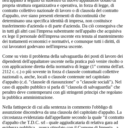
nell'appalto a seguito di subentro di nuovo appaltatore dotato di
propria struttura organizzativa e operativa, in forza di legge, di
contratto collettivo nazionale di lavoro o di clausola del contratto
d'appalto, ove siano presenti elementi di discontinuità che
determinano una specifica identità di impresa, non costituisce
trasferimento d'azienda o di parte d'azienda. Da ciò conseguiva che
in tutti gli altri casi l'impresa subentrante nell'appalto che acquisiva
ex lege il personale dell'impresa uscente era tenuta al mantenimento
dei trattamenti economici e normativi, e comunque tutti i diritti, di
cui lavoratori godevano nell'impresa uscente.
Come su visto il problema della salvaguardia dei posti di lavoro dei
dipendenti dell'appaltatore uscente nella pratica può venire risolto o
con applicazione diretta della normativa di legge (1° comma dell'art.
2112 c. c.) o più sovente in forza d clausole contrattuali collettive
nazionali o, anche, locali o clausole contenute nel capitolato
d'appalto (c.d. "clausole di riassunzione" o "clausole sociali"). Nel
caso di appalto pubblico si parla di "clausola di salvaguardia" che
peraltro deve contemperarsi con gli stringenti principi che regolano
la pubblica amministrazione.
Nella fattispecie di cui alla sentenza in commento l'obbligo di
assunzione discendeva da una clausola del capitolato d'appalto. La
circostanza evidenziata dall'appellante secondo la quale "il contratto
d'appalto che T.D.C. srl - quale aggiudicataria di relativa gara ad
evidenza pubblica - aveva stipulato con il Comune di Imperia - a