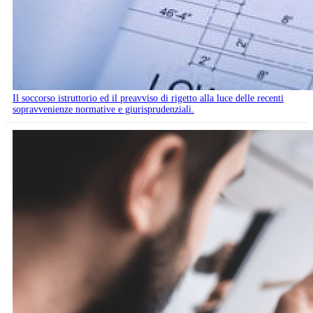
Il soccorso istruttorio ed il preavviso di rigetto alla luce delle recenti
sopravvenienze normative e giurisprudenziali.