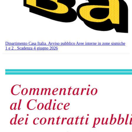
Dipartimento Casa Italia. Avviso pubblico Aree interne in zone sismiche
1 e 2 . Scadenza 4 giugno 2026