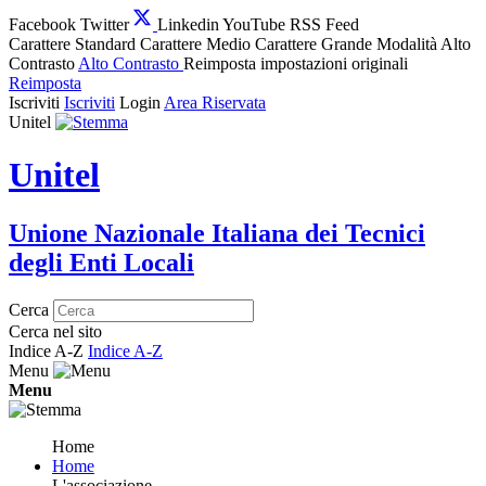
Facebook
Twitter
Linkedin
YouTube
RSS Feed
Carattere Standard
Carattere Medio
Carattere Grande
Modalità Alto
Contrasto
Alto Contrasto
Reimposta impostazioni originali
Reimposta
Iscriviti
Iscriviti
Login
Area Riservata
Unitel
Unitel
Unione Nazionale Italiana dei Tecnici
degli Enti Locali
Cerca
Cerca nel sito
Indice A-Z
Indice A-Z
Menu
Menu
Home
Home
L'associazione