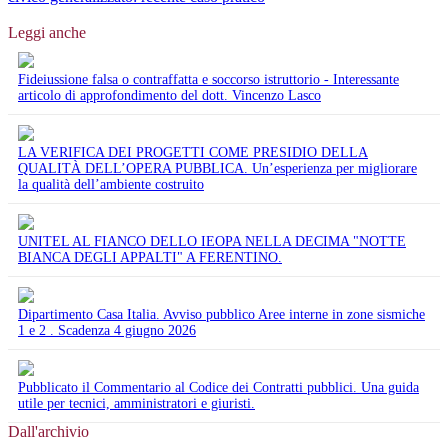
Leggi anche
Fideiussione falsa o contraffatta e soccorso istruttorio - Interessante
articolo di approfondimento del dott. Vincenzo Lasco
LA VERIFICA DEI PROGETTI COME PRESIDIO DELLA
QUALITÀ DELL’OPERA PUBBLICA. Un’esperienza per migliorare
la qualità dell’ambiente costruito
UNITEL AL FIANCO DELLO IEOPA NELLA DECIMA "NOTTE
BIANCA DEGLI APPALTI" A FERENTINO.
Dipartimento Casa Italia. Avviso pubblico Aree interne in zone sismiche
1 e 2 . Scadenza 4 giugno 2026
Pubblicato il Commentario al Codice dei Contratti pubblici. Una guida
utile per tecnici, amministratori e giuristi.
Dall'archivio