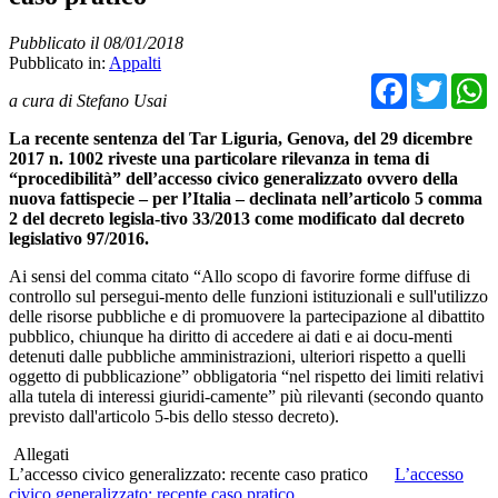
Pubblicato il 08/01/2018
Pubblicato in:
Appalti
Facebo
Twit
a cura di Stefano Usai
La recente sentenza del Tar Liguria, Genova, del 29 dicembre
2017 n. 1002 riveste una particolare rilevanza in tema di
“procedibilità” dell’accesso civico generalizzato ovvero della
nuova fattispecie – per l’Italia – declinata nell’articolo 5 comma
2 del decreto legisla-tivo 33/2013 come modificato dal decreto
legislativo 97/2016.
Ai sensi del comma citato “Allo scopo di favorire forme diffuse di
controllo sul persegui-mento delle funzioni istituzionali e sull'utilizzo
delle risorse pubbliche e di promuovere la partecipazione al dibattito
pubblico, chiunque ha diritto di accedere ai dati e ai docu-menti
detenuti dalle pubbliche amministrazioni, ulteriori rispetto a quelli
oggetto di pubblicazione” obbligatoria “nel rispetto dei limiti relativi
alla tutela di interessi giuridi-camente” più rilevanti (secondo quanto
previsto dall'articolo 5-bis dello stesso decreto).
Allegati
L’accesso civico generalizzato: recente caso pratico
L’accesso
civico generalizzato: recente caso pratico