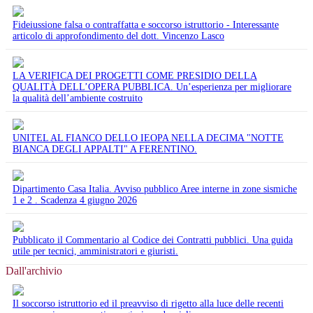
Fideiussione falsa o contraffatta e soccorso istruttorio - Interessante
articolo di approfondimento del dott. Vincenzo Lasco
LA VERIFICA DEI PROGETTI COME PRESIDIO DELLA
QUALITÀ DELL’OPERA PUBBLICA. Un’esperienza per migliorare
la qualità dell’ambiente costruito
UNITEL AL FIANCO DELLO IEOPA NELLA DECIMA "NOTTE
BIANCA DEGLI APPALTI" A FERENTINO.
Dipartimento Casa Italia. Avviso pubblico Aree interne in zone sismiche
1 e 2 . Scadenza 4 giugno 2026
Pubblicato il Commentario al Codice dei Contratti pubblici. Una guida
utile per tecnici, amministratori e giuristi.
Dall'archivio
Il soccorso istruttorio ed il preavviso di rigetto alla luce delle recenti