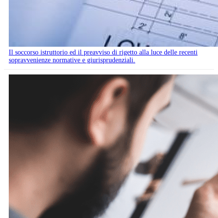
Il soccorso istruttorio ed il preavviso di rigetto alla luce delle recenti
sopravvenienze normative e giurisprudenziali.