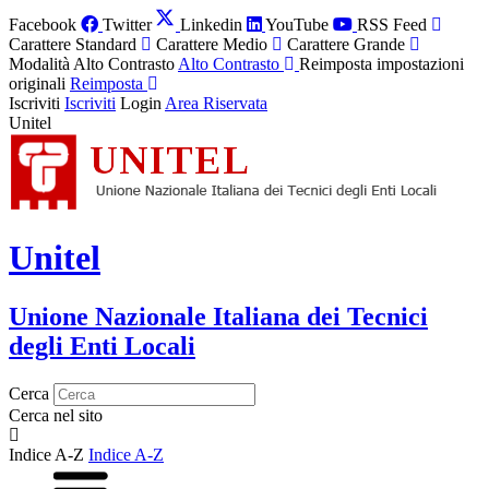
Facebook
Twitter
Linkedin
YouTube
RSS Feed
Carattere Standard
Carattere Medio
Carattere Grande
Modalità Alto Contrasto
Alto Contrasto
Reimposta impostazioni
originali
Reimposta
Iscriviti
Iscriviti
Login
Area Riservata
Unitel
Unitel
Unione Nazionale Italiana dei Tecnici
degli Enti Locali
Cerca
Cerca nel sito
Indice A-Z
Indice A-Z