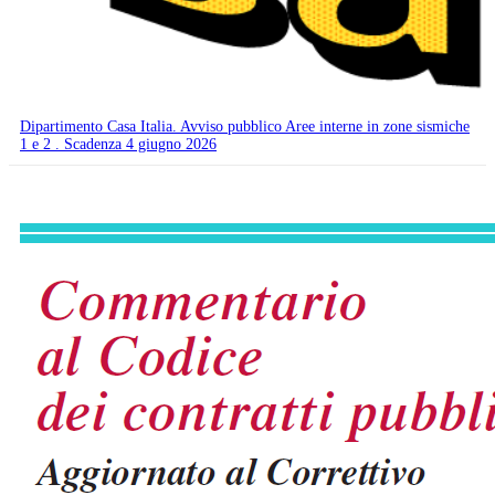
Dipartimento Casa Italia. Avviso pubblico Aree interne in zone sismiche
1 e 2 . Scadenza 4 giugno 2026