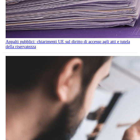
Appalti pubblici: chiarimenti UE sul diritto di accesso agli atti e tutela
della riservatezza