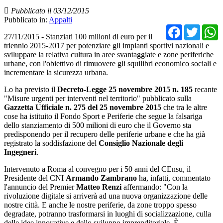
Pubblicato il 03/12/2015
Pubblicato in:
Appalti
Facebo
Twit
27/11/2015 - Stanziati 100 milioni di euro per il
triennio 2015-2017 per potenziare gli impianti sportivi nazionali e
sviluppare la relativa cultura in aree svantaggiate e zone periferiche
urbane, con l'obiettivo di rimuovere gli squilibri economico sociali e
incrementare la sicurezza urbana.
Lo ha previsto il
Decreto-Legge 25 novembre 2015
n. 185
recante
"Misure urgenti per interventi nel territorio" pubblicato sulla
Gazzetta Ufficiale n. 275 del 25 novembre 2015
che tra le altre
cose ha istituito il Fondo Sport e Periferie che segue la falsariga
dello stanziamento di 500 milioni di euro che il Governo sta
predisponendo per il recupero delle periferie urbane e che ha già
registrato la soddisfazione del
Consiglio Nazionale degli
Ingegneri
.
Intervenuto a Roma al convegno per i 50 anni del CEnsu, il
Presidente del CNI
Armando Zambrano
ha, infatti, commentato
l'annuncio del Premier
Matteo Renzi
affermando: "Con la
rivoluzione digitale si arriverà ad una nuova organizzazione delle
nostre città. E anche le nostre periferie, da zone troppo spesso
degradate, potranno trasformarsi in luoghi di socializzazione, culla
delle idee innovative e dello sviluppo imprenditoriale. È