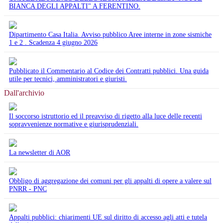
BIANCA DEGLI APPALTI" A FERENTINO.
Dipartimento Casa Italia. Avviso pubblico Aree interne in zone sismiche
1 e 2 . Scadenza 4 giugno 2026
Pubblicato il Commentario al Codice dei Contratti pubblici. Una guida
utile per tecnici, amministratori e giuristi.
Dall'archivio
Il soccorso istruttorio ed il preavviso di rigetto alla luce delle recenti
sopravvenienze normative e giurisprudenziali.
La newsletter di AOR
Obbligo di aggregazione dei comuni per gli appalti di opere a valere sul
PNRR - PNC
Appalti pubblici: chiarimenti UE sul diritto di accesso agli atti e tutela