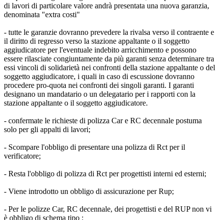
di lavori di particolare valore andrà presentata una nuova garanzia,
denominata "extra costi"
- tutte le garanzie dovranno prevedere la rivalsa verso il contraente e
il diritto di regresso verso la stazione appaltante o il soggetto
aggiudicatore per l'eventuale indebito arricchimento e possono
essere rilasciate congiuntamente da più garanti senza determinare tra
essi vincoli di solidarietà nei confronti della stazione appaltante o del
soggetto aggiudicatore, i quali in caso di escussione dovranno
procedere pro-quota nei confronti dei singoli garanti. I garanti
designano un mandatario o un delegatario per i rapporti con la
stazione appaltante o il soggetto aggiudicatore.
- confermate le richieste di polizza Car e RC decennale postuma
solo per gli appalti di lavori;
- Scompare l'obbligo di presentare una polizza di Rct per il
verificatore;
- Resta l'obbligo di polizza di Rct per progettisti interni ed esterni;
- Viene introdotto un obbligo di assicurazione per Rup;
- Per le polizze Car, RC decennale, dei progettisti e del RUP non vi
è obbligo di schema tipo ;