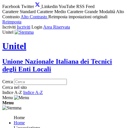
Facebook
Twitter
Linkedin
YouTube
RSS Feed
Carattere Standard
Carattere Medio
Carattere Grande
Modalità Alto
Contrasto
Alto Contrasto
Reimposta impostazioni originali
Reimposta
Iscriviti
Iscriviti
Login
Area Riservata
Unitel
Unitel
Unione Nazionale Italiana dei Tecnici
degli Enti Locali
Cerca
Cerca nel sito
Indice A-Z
Indice A-Z
Menu
Menu
Home
Home
L'associazione