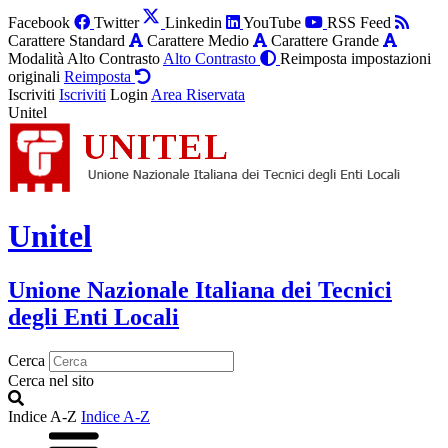
Facebook
Twitter
Linkedin
YouTube
RSS Feed
Carattere Standard
Carattere Medio
Carattere Grande
Modalità Alto Contrasto
Alto Contrasto
Reimposta impostazioni
originali
Reimposta
Iscriviti
Iscriviti
Login
Area Riservata
Unitel
Unitel
Unione Nazionale Italiana dei Tecnici
degli Enti Locali
Cerca
Cerca nel sito
Indice A-Z
Indice A-Z