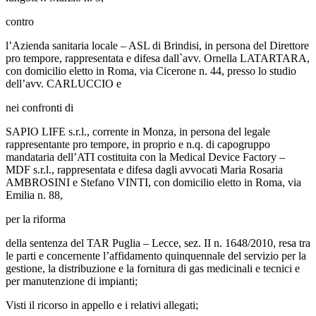
contro
l’Azienda sanitaria locale – ASL di Brindisi, in persona del Direttore
pro tempore, rappresentata e difesa dall`avv. Ornella LATARTARA,
con domicilio eletto in Roma, via Cicerone n. 44, presso lo studio
dell’avv. CARLUCCIO e
nei confronti di
SAPIO LIFE s.r.l., corrente in Monza, in persona del legale
rappresentante pro tempore, in proprio e n.q. di capogruppo
mandataria dell’ATI costituita con la Medical Device Factory –
MDF s.r.l., rappresentata e difesa dagli avvocati Maria Rosaria
AMBROSINI e Stefano VINTI, con domicilio eletto in Roma, via
Emilia n. 88,
per la riforma
della sentenza del TAR Puglia – Lecce, sez. II n. 1648/2010, resa tra
le parti e concernente l’affidamento quinquennale del servizio per la
gestione, la distribuzione e la fornitura di gas medicinali e tecnici e
per manutenzione di impianti;
Visti il ricorso in appello e i relativi allegati;