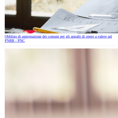
Obbligo di aggregazione dei comuni per gli appalti di opere a valere sul
PNRR - PNC