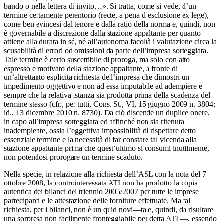
bando o nella lettera di invito…». Si tratta, come si vede, d’un
termine certamente perentorio (recte, a pena d’esclusione ex lege),
come ben evincesi dal tenore e dalla ratio della norma e, quindi, non
è governabile a discrezione dalla stazione appaltante per quanto
attiene alla durata in sé, né all’autonoma facoltà i valutazione circa la
scusabilità di errori od omissioni da parte dell’impresa sorteggiata.
Tale termine è certo suscettibile di proroga, ma solo con atto
espresso e motivato della stazione appaltante, a fronte di
un’altrettanto esplicita richiesta dell’impresa che dimostri un
impedimento oggettivo e non ad essa imputabile ad adempiere e
sempre che la relativa istanza sia prodotta prima della scadenza del
termine stesso (cfr., per tutti, Cons. St., VI, 15 giugno 2009 n. 3804;
id., 13 dicembre 2010 n. 8730). Da ciò discende un duplice onere,
in capo all’impresa sorteggiata ed affinché non sia ritenuta
inadempiente, ossia l’oggettiva impossibilità di rispettare detto
essenziale termine e la necessità di far constare tal vicenda alla
stazione appaltante prima che quest’ultimo si consumi inutilmente,
non potendosi prorogare un termine scaduto.
Nella specie, in relazione alla richiesta dell’ASL con la nota del 7
ottobre 2008, la controinteressata ATI non ha prodotto la copia
autentica dei bilanci del triennio 2005/2007 per tutte le imprese
partecipanti e le attestazione delle forniture effettuate. Ma tal
richiesta, per i bilanci, non è un quid novi—tale, quindi, da risultare
una sorpresa non facilmente fronteggiabile per detta ATI —, essendo