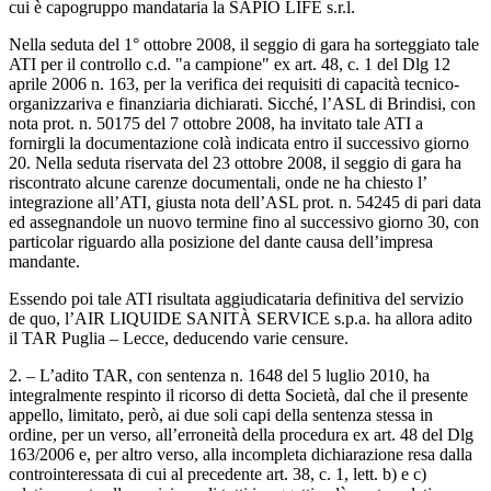
cui è capogruppo mandataria la SAPIO LIFE s.r.l.
Nella seduta del 1° ottobre 2008, il seggio di gara ha sorteggiato tale
ATI per il controllo c.d. "a campione" ex art. 48, c. 1 del Dlg 12
aprile 2006 n. 163, per la verifica dei requisiti di capacità tecnico-
organizzariva e finanziaria dichiarati. Sicché, l’ASL di Brindisi, con
nota prot. n. 50175 del 7 ottobre 2008, ha invitato tale ATI a
fornirgli la documentazione colà indicata entro il successivo giorno
20. Nella seduta riservata del 23 ottobre 2008, il seggio di gara ha
riscontrato alcune carenze documentali, onde ne ha chiesto l’
integrazione all’ATI, giusta nota dell’ASL prot. n. 54245 di pari data
ed assegnandole un nuovo termine fino al successivo giorno 30, con
particolar riguardo alla posizione del dante causa dell’impresa
mandante.
Essendo poi tale ATI risultata aggiudicataria definitiva del servizio
de quo, l’AIR LIQUIDE SANITÀ SERVICE s.p.a. ha allora adito
il TAR Puglia – Lecce, deducendo varie censure.
2. – L’adito TAR, con sentenza n. 1648 del 5 luglio 2010, ha
integralmente respinto il ricorso di detta Società, dal che il presente
appello, limitato, però, ai due soli capi della sentenza stessa in
ordine, per un verso, all’erroneità della procedura ex art. 48 del Dlg
163/2006 e, per altro verso, alla incompleta dichiarazione resa dalla
controinteressata di cui al precedente art. 38, c. 1, lett. b) e c)