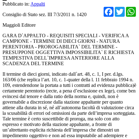
Pubblicato in:
Appalti
Facebo
Twit
Consiglio di Stato sez. III 7/3/2011 n. 1420
Maggioli Editore
GARA D`APPALTO - REQUISITI SPECIALI - VERIFICA A
CAMPIONE - TERMINE DI DIECI GIORNI - NATURA
PERENTORIA - PROROGABILITA` DEL TERMINE -
PRESUPPONE OGGETTIVA IMPOSSIBILITA` E RICHIESTA
TEMPESTIVA DELL`IMPRESA ANTERIORE ALLA
SCADENZA DEL TERMINE
Il termine di dieci giorni, indicato dall`art. 48, c. 1, I per. d.lgs.
163/06 (che replica l’art. 10, c. 1-quater della l. 11 febbraio 1994 n.
109, estendendone la portata a tutti i contratti ad evidenza pubblica)è
certamente perentorio (recte, a pena d’esclusione ex lege), come ben
evincesi dal tenore e dalla ratio della norma e, quindi, non è
governabile a discrezione dalla stazione appaltante per quanto
attiene alla durata in sé, né all’autonoma facoltà di valutazione circa
la scusabilità di errori od omissioni da parte dell’impresa sorteggiata.
Tale termine è certo suscettibile di proroga, ma solo con atto
espresso e motivato della stazione appaltante, a fronte di
un’altrettanto esplicita richiesta dell’impresa che dimostri un
impedimento oggettivo e non ad essa imputabile ad adempiere e