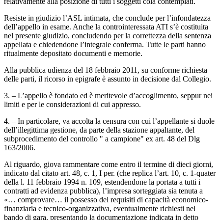
relativamente alla posizione di tutti i soggetti colà contemplati.
Resiste in giudizio l’ASL intimata, che conclude per l’infondatezza
dell’appello in esame. Anche la controinteressata ATI s’è costituita
nel presente giudizio, concludendo per la correttezza della sentenza
appellata e chiedendone l’integrale conferma. Tutte le parti hanno
ritualmente depositato documenti e memorie.
Alla pubblica udienza del 18 febbraio 2011, su conforme richiesta
delle parti, il ricorso in epigrafe è assunto in decisione dal Collegio.
3. – L’appello è fondato ed è meritevole d’accoglimento, seppur nei
limiti e per le considerazioni di cui appresso.
4. – In particolare, va accolta la censura con cui l’appellante si duole
dell’illegittima gestione, da parte della stazione appaltante, del
subprocedimento del controllo " a campione" ex art. 48 del Dlg
163/2006.
Al riguardo, giova rammentare come entro il termine di dieci giorni,
indicato dal citato art. 48, c. 1, I per. (che replica l’art. 10, c. 1-quater
della l. 11 febbraio 1994 n. 109, estendendone la portata a tutti i
contratti ad evidenza pubblica), l’impresa sorteggiata sia tenuta a
«… comprovare… il possesso dei requisiti di capacità economico-
finanziaria e tecnico-organizzativa, eventualmente richiesti nel
bando di gara, presentando la documentazione indicata in detto