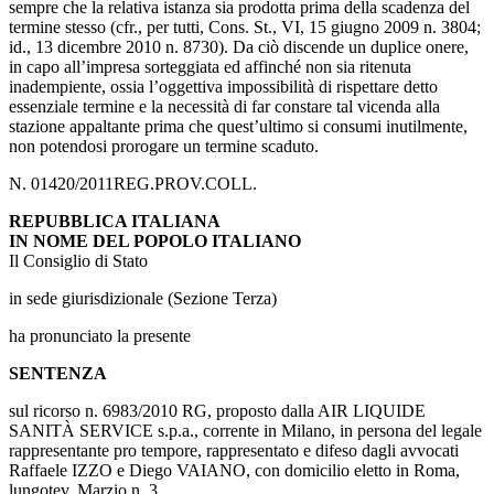
sempre che la relativa istanza sia prodotta prima della scadenza del
termine stesso (cfr., per tutti, Cons. St., VI, 15 giugno 2009 n. 3804;
id., 13 dicembre 2010 n. 8730). Da ciò discende un duplice onere,
in capo all’impresa sorteggiata ed affinché non sia ritenuta
inadempiente, ossia l’oggettiva impossibilità di rispettare detto
essenziale termine e la necessità di far constare tal vicenda alla
stazione appaltante prima che quest’ultimo si consumi inutilmente,
non potendosi prorogare un termine scaduto.
N. 01420/2011REG.PROV.COLL.
REPUBBLICA ITALIANA
IN NOME DEL POPOLO ITALIANO
Il Consiglio di Stato
in sede giurisdizionale (Sezione Terza)
ha pronunciato la presente
SENTENZA
sul ricorso n. 6983/2010 RG, proposto dalla AIR LIQUIDE
SANITÀ SERVICE s.p.a., corrente in Milano, in persona del legale
rappresentante pro tempore, rappresentato e difeso dagli avvocati
Raffaele IZZO e Diego VAIANO, con domicilio eletto in Roma,
lungotev. Marzio n. 3,