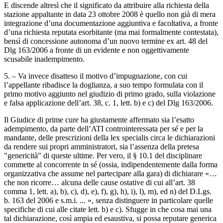
E discende altresì che il significato da attribuire alla richiesta della
stazione appaltante in data 23 ottobre 2008 è quello non già di mera
integrazione d’una documentazione aggiuntiva e facoltativa, a fronte
d’una richiesta reputata esorbitante (ma mai formalmente contestata),
bensì di concessione autonoma d’un nuovo termine ex art. 48 del
Dlg 163/2006 a fronte di un evidente e non oggettivamente
scusabile inadempimento.
5. – Va invece disatteso il motivo d’impugnazione, con cui
l’appellante ribadisce la doglianza, a suo tempo formulata con il
primo motivo aggiunto nel giudizio di primo grado, sulla violazione
e falsa applicazione dell’art. 38, c. 1, lett. b) e c) del Dlg 163/2006.
Il Giudice di prime cure ha giustamente affermato sia l’esatto
adempimento, da parte dell’ATI controinteressata per sé e per la
mandante, delle prescrizioni della lex specialis circa le dichiarazioni
da rendere sui propri amministratori, sia l’assenza della pretesa
"genericità" di queste ultime. Per vero, il § 10.1 del disciplinare
commette al concorrente in sé (ossia, indipendentemente dalla forma
organizzativa che assume nel partecipare alla gara) di dichiarare «…
che non ricorre… alcuna delle cause ostative di cui all’art. 38
comma 1, lett. a), b), c), d), e), f), g), h), i), l), m), ed n) del D.Lgs.
b. 163 del 2006 e s.m.i. ... », senza distinguere in particolare quelle
specifiche di cui alle citate lett. b) e c). Sfugge in che cosa mai una
tal dichiarazione, così ampia ed esaustiva, si possa reputare generica