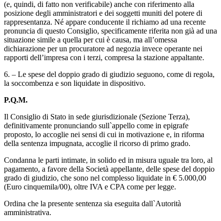
(e, quindi, di fatto non verificabile) anche con riferimento alla
posizione degli amministratori e dei soggetti muniti del potere di
rappresentanza. Né appare conducente il richiamo ad una recente
pronuncia di questo Consiglio, specificamente riferita non già ad una
situazione simile a quella per cui è causa, ma all’omessa
dichiarazione per un procuratore ad negozia invece operante nei
rapporti dell’impresa con i terzi, compresa la stazione appaltante.
6. – Le spese del doppio grado di giudizio seguono, come di regola,
la soccombenza e son liquidate in dispositivo.
P.Q.M.
Il Consiglio di Stato in sede giurisdizionale (Sezione Terza),
definitivamente pronunciando sull`appello come in epigrafe
proposto, lo accoglie nei sensi di cui in motivazione e, in riforma
della sentenza impugnata, accoglie il ricorso di primo grado.
Condanna le parti intimate, in solido ed in misura uguale tra loro, al
pagamento, a favore della Società appellante, delle spese del doppio
grado di giudizio, che sono nel complesso liquidate in € 5.000,00
(Euro cinquemila/00), oltre IVA e CPA come per legge.
Ordina che la presente sentenza sia eseguita dall`Autorità
amministrativa.