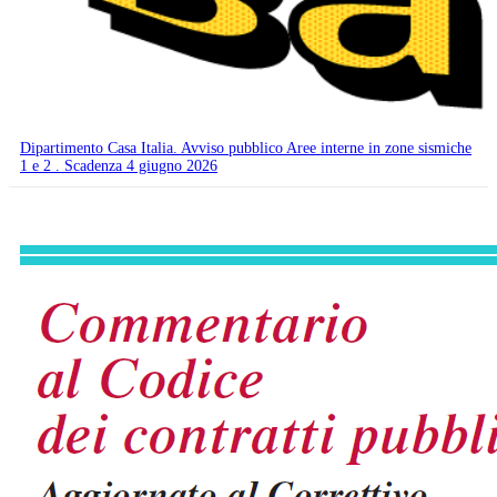
Dipartimento Casa Italia. Avviso pubblico Aree interne in zone sismiche
1 e 2 . Scadenza 4 giugno 2026