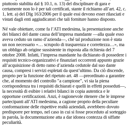
piuttosto stabilita dal § 10.1, n. 13) del disciplinare di gara e
certamente non lo è per tali certificati, stante il richiamo all’art. 42, c.
1, lett. a) del Dlg 163/2006 per il quale essi devono esser rilasciati e
vistati dagli enti aggiudicatori che tali forniture hanno disposto.
Né vale obiettare, come fa l’ATI medesima, la presentazione anche
dei bilanci del dante causa dell’impresa mandante —alla quale esso
aveva ceduto un ramo d’azienda—, ché tal produzione non è stata
un non necessario «… scrupolo di trasparenza e correttezza…», ma
un obbligo ab origine sussistente in risposta alla richiesta del 7
ottobre 2008. Infatti, l’impresa mandante ha dichiarato di possedere i
requisiti tecnico-organizzativi e finanziari occorrenti appunto grazie
all’acquisizione di detto ramo d’azienda cedutole dal suo dante
causa, compresi i servizi espletati da quest’ultimo. Da ciò discende,
proprio per la funzione del ripetuto art. 48 —preordinato a garantire
che, al momento del controllo "a campione", vi sia la piena
corrispondenza tra i requisiti dichiarati e quelli in effetti posseduti—,
la necessità di esibire i relativi bilanci in copia autentica e le
opportune certificazioni. Anzi, è ragionevole ritenere che le imprese
partecipanti all’ATI medesima, a cagione proprio della peculiare
conformazione delle rispettive realtà aziendali, avrebbero dovuto
predisporre per tempo, nel caso in cui si fosse proceduto al sorteggio
in parola, la documentazione atta a dar idonea contezza di siffatte
peculiarità.