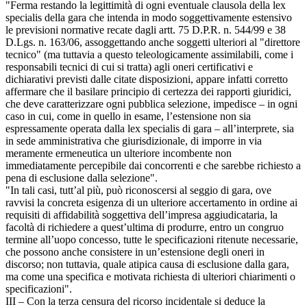
"Ferma restando la legittimità di ogni eventuale clausola della lex
specialis della gara che intenda in modo soggettivamente estensivo
le previsioni normative recate dagli artt. 75 D.P.R. n. 544/99 e 38
D.Lgs. n. 163/06, assoggettando anche soggetti ulteriori al "direttore
tecnico" (ma tuttavia a questo teleologicamente assimilabili, come i
responsabili tecnici di cui si tratta) agli oneri certificativi e
dichiarativi previsti dalle citate disposizioni, appare infatti corretto
affermare che il basilare principio di certezza dei rapporti giuridici,
che deve caratterizzare ogni pubblica selezione, impedisce – in ogni
caso in cui, come in quello in esame, l’estensione non sia
espressamente operata dalla lex specialis di gara – all’interprete, sia
in sede amministrativa che giurisdizionale, di imporre in via
meramente ermeneutica un ulteriore incombente non
immediatamente percepibile dai concorrenti e che sarebbe richiesto a
pena di esclusione dalla selezione".
"In tali casi, tutt’al più, può riconoscersi al seggio di gara, ove
ravvisi la concreta esigenza di un ulteriore accertamento in ordine ai
requisiti di affidabilità soggettiva dell’impresa aggiudicataria, la
facoltà di richiedere a quest’ultima di produrre, entro un congruo
termine all’uopo concesso, tutte le specificazioni ritenute necessarie,
che possono anche consistere in un’estensione degli oneri in
discorso; non tuttavia, quale atipica causa di esclusione dalla gara,
ma come una specifica e motivata richiesta di ulteriori chiarimenti o
specificazioni".
III – Con la terza censura del ricorso incidentale si deduce la