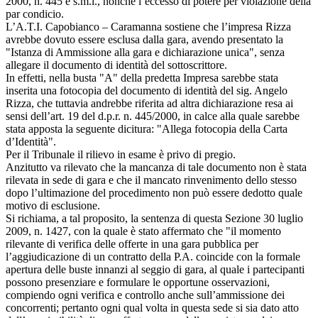
2000, n. 445 e s.m.i., nonché l’eccesso di potere per violazione della
par condicio.
L’A.T.I. Capobianco – Caramanna sostiene che l’impresa Rizza
avrebbe dovuto essere esclusa dalla gara, avendo presentato la
"Istanza di Ammissione alla gara e dichiarazione unica", senza
allegare il documento di identità del sottoscrittore.
In effetti, nella busta "A" della predetta Impresa sarebbe stata
inserita una fotocopia del documento di identità del sig. Angelo
Rizza, che tuttavia andrebbe riferita ad altra dichiarazione resa ai
sensi dell’art. 19 del d.p.r. n. 445/2000, in calce alla quale sarebbe
stata apposta la seguente dicitura: "Allega fotocopia della Carta
d’Identità".
Per il Tribunale il rilievo in esame è privo di pregio.
Anzitutto va rilevato che la mancanza di tale documento non è stata
rilevata in sede di gara e che il mancato rinvenimento dello stesso
dopo l’ultimazione del procedimento non può essere dedotto quale
motivo di esclusione.
Si richiama, a tal proposito, la sentenza di questa Sezione 30 luglio
2009, n. 1427, con la quale è stato affermato che "il momento
rilevante di verifica delle offerte in una gara pubblica per
l’aggiudicazione di un contratto della P.A. coincide con la formale
apertura delle buste innanzi al seggio di gara, al quale i partecipanti
possono presenziare e formulare le opportune osservazioni,
compiendo ogni verifica e controllo anche sull’ammissione dei
concorrenti; pertanto ogni qual volta in questa sede si sia dato atto