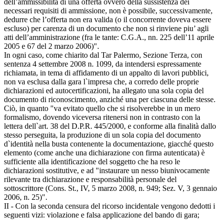
dell’ammissibilità di una offerta ovvero della sussistenza dei
necessari requisiti di ammissione, non è possibile, successivamente,
dedurre che l’offerta non era valida (o il concorrente doveva essere
escluso) per carenza di un documento che non si rinviene piu’ agli
atti dell’amministrazione (fra le tante: C.G.A., nn. 225 dell’11 aprile
2005 e 67 del 2 marzo 2006)".
In ogni caso, come chiarito dal Tar Palermo, Sezione Terza, con
sentenza 4 settembre 2008 n. 1099, da intendersi espressamente
richiamata, in tema di affidamento di un appalto di lavori pubblici,
non va esclusa dalla gara l`impresa che, a corredo delle proprie
dichiarazioni ed autocertificazioni, ha allegato una sola copia del
documento di riconoscimento, anziché una per ciascuna delle stesse.
Ciò, in quanto "va evitato quello che si risolverebbe in un mero
formalismo, dovendo viceversa ritenersi non in contrasto con la
lettera dell`art. 38 del D.P.R. 445/2000, e conforme alla finalità dallo
stesso perseguita, la produzione di un sola copia del documento
d`identità nella busta contenente la documentazione, giacché questo
elemento (come anche una dichiarazione con firma autenticata) è
sufficiente alla identificazione del soggetto che ha reso le
dichiarazioni sostitutive, e ad "instaurare un nesso biunivocamente
rilevante tra dichiarazione e responsabilità personale del
sottoscrittore (Cons. St., IV, 5 marzo 2008, n. 949; Sez. V, 3 gennaio
2006, n. 25)".
II - Con la seconda censura del ricorso incidentale vengono dedotti i
seguenti vizi: violazione e falsa applicazione del bando di gara;