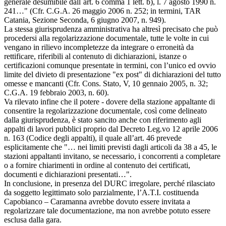
generale desumibile dall`art. 6 comma 1 lett. b), l. 7 agosto 1990 n.
241…" (Cfr. C.G.A. 26 maggio 2006 n. 252; in termini, TAR
Catania, Sezione Seconda, 6 giugno 2007, n. 949).
La stessa giurisprudenza amministrativa ha altresì precisato che può
procedersi alla regolarizzazione documentale, tutte le volte in cui
vengano in rilievo incompletezze da integrare o erroneità da
rettificare, riferibili al contenuto di dichiarazioni, istanze o
certificazioni comunque presentate in termini, con l’unico ed ovvio
limite del divieto di presentazione "ex post" di dichiarazioni del tutto
omesse e mancanti (Cfr. Cons. Stato, V, 10 gennaio 2005, n. 32;
C.G.A. 19 febbraio 2003, n. 60).
Va rilevato infine che il potere - dovere della stazione appaltante di
consentire la regolarizzazione documentale, così come delineato
dalla giurisprudenza, è stato sancito anche con riferimento agli
appalti di lavori pubblici proprio dal Decreto Leg.vo 12 aprile 2006
n. 163 (Codice degli appalti), il quale all’art. 46 prevede
esplicitamente che "… nei limiti previsti dagli articoli da 38 a 45, le
stazioni appaltanti invitano, se necessario, i concorrenti a completare
o a fornire chiarimenti in ordine al contenuto dei certificati,
documenti e dichiarazioni presentati…".
In conclusione, in presenza del DURC irregolare, perché rilasciato
da soggetto legittimato solo parzialmente, l’A.T.I. costituenda
Capobianco – Caramanna avrebbe dovuto essere invitata a
regolarizzare tale documentazione, ma non avrebbe potuto essere
esclusa dalla gara.