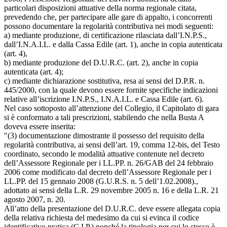
particolari disposizioni attuative della norma regionale citata,
prevedendo che, per partecipare alle gare di appalto, i concorrenti
possono documentare la regolarità contributiva nei modi seguenti:
a) mediante produzione, di certificazione rilasciata dall’I.N.P.S.,
dall’I.N.A.I.L. e dalla Cassa Edile (art. 1), anche in copia autenticata
(art. 4),
b) mediante produzione del D.U.R.C. (art. 2), anche in copia
autenticata (art. 4);
c) mediante dichiarazione sostitutiva, resa ai sensi del D.P.R. n.
445/2000, con la quale devono essere fornite specifiche indicazioni
relative all’iscrizione I.N.P.S., I.N.A.I.L. e Cassa Edile (art. 6).
Nel caso sottoposto all’attenzione del Collegio, il Capitolato di gara
si è conformato a tali prescrizioni, stabilendo che nella Busta A
doveva essere inserita:
"(3) documentazione dimostrante il possesso del requisito della
regolarità contributiva, ai sensi dell’art. 19, comma 12-bis, del Testo
coordinato, secondo le modalità attuative contenute nel decreto
dell’Assessore Regionale per i LL.PP. n. 26/GAB del 24 febbraio
2006 come modificato dal decreto dell’Assessore Regionale per i
LL.PP. del 15 gennaio 2008 (G.U.R.S. n. 5 dell’1.02.2008).,
adottato ai sensi della L.R. 29 novembre 2005 n. 16 e della L.R. 21
agosto 2007, n. 20.
All’atto della presentazione del D.U.R.C. deve essere allegata copia
della relativa richiesta del medesimo da cui si evinca il codice
identificativo pratica (C.I.P.) nonché la tipologia per cui lo stesso è