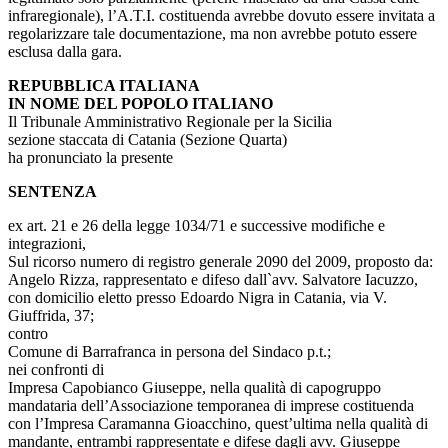
infraregionale), l’A.T.I. costituenda avrebbe dovuto essere invitata a
regolarizzare tale documentazione, ma non avrebbe potuto essere
esclusa dalla gara.
REPUBBLICA ITALIANA
IN NOME DEL POPOLO ITALIANO
Il Tribunale Amministrativo Regionale per la Sicilia
sezione staccata di Catania (Sezione Quarta)
ha pronunciato la presente
SENTENZA
ex art. 21 e 26 della legge 1034/71 e successive modifiche e
integrazioni,
Sul ricorso numero di registro generale 2090 del 2009, proposto da:
Angelo Rizza, rappresentato e difeso dall`avv. Salvatore Iacuzzo,
con domicilio eletto presso Edoardo Nigra in Catania, via V.
Giuffrida, 37;
contro
Comune di Barrafranca in persona del Sindaco p.t.;
nei confronti di
Impresa Capobianco Giuseppe, nella qualità di capogruppo
mandataria dell’Associazione temporanea di imprese costituenda
con l’Impresa Caramanna Gioacchino, quest’ultima nella qualità di
mandante, entrambi rappresentate e difese dagli avv. Giuseppe