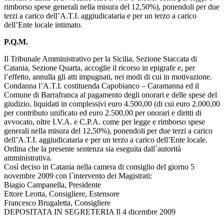
rimborso spese generali nella misura del 12,50%), ponendoli per due
terzi a carico dell’A.T.I. aggiudicataria e per un terzo a carico
dell’Ente locale intimato.
P.Q.M.
Il Tribunale Amministrativo per la Sicilia, Sezione Staccata di
Catania, Sezione Quarta, accoglie il ricorso in epigrafe e, per
l’effetto, annulla gli atti impugnati, nei modi di cui in motivazione.
Condanna l’A.T.I. costituenda Capobianco – Caramanna ed il
Comune di Barrafranca al pagamento degli onorari e delle spese del
giudizio, liquidati in complessivi euro 4.500,00 (di cui euro 2.000,00
per contributo unificato ed euro 2.500,00 per onorari e diritti di
avvocato, oltre I.V.A. e C.P.A. come per legge e rimborso spese
generali nella misura del 12,50%), ponendoli per due terzi a carico
dell’A.T.I. aggiudicataria e per un terzo a carico dell’Ente locale.
Ordina che la presente sentenza sia eseguita dall`autorità
amministrativa.
Così deciso in Catania nella camera di consiglio del giorno 5
novembre 2009 con l`intervento dei Magistrati:
Biagio Campanella, Presidente
Ettore Leotta, Consigliere, Estensore
Francesco Brugaletta, Consigliere
DEPOSITATA IN SEGRETERIA Il 4 dicembre 2009