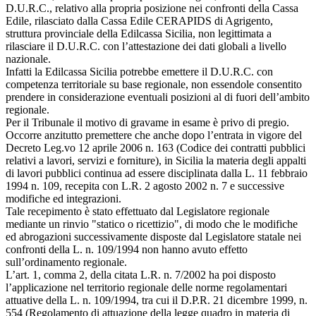
D.U.R.C., relativo alla propria posizione nei confronti della Cassa
Edile, rilasciato dalla Cassa Edile CERAPIDS di Agrigento,
struttura provinciale della Edilcassa Sicilia, non legittimata a
rilasciare il D.U.R.C. con l’attestazione dei dati globali a livello
nazionale.
Infatti la Edilcassa Sicilia potrebbe emettere il D.U.R.C. con
competenza territoriale su base regionale, non essendole consentito
prendere in considerazione eventuali posizioni al di fuori dell’ambito
regionale.
Per il Tribunale il motivo di gravame in esame è privo di pregio.
Occorre anzitutto premettere che anche dopo l’entrata in vigore del
Decreto Leg.vo 12 aprile 2006 n. 163 (Codice dei contratti pubblici
relativi a lavori, servizi e forniture), in Sicilia la materia degli appalti
di lavori pubblici continua ad essere disciplinata dalla L. 11 febbraio
1994 n. 109, recepita con L.R. 2 agosto 2002 n. 7 e successive
modifiche ed integrazioni.
Tale recepimento è stato effettuato dal Legislatore regionale
mediante un rinvio "statico o ricettizio", di modo che le modifiche
ed abrogazioni successivamente disposte dal Legislatore statale nei
confronti della L. n. 109/1994 non hanno avuto effetto
sull’ordinamento regionale.
L’art. 1, comma 2, della citata L.R. n. 7/2002 ha poi disposto
l’applicazione nel territorio regionale delle norme regolamentari
attuative della L. n. 109/1994, tra cui il D.P.R. 21 dicembre 1999, n.
554 (Regolamento di attuazione della legge quadro in materia di