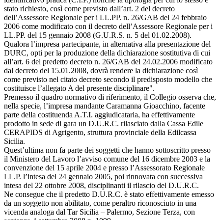
stato richiesto, così come previsto dall’art. 2 del decreto
dell’Assessore Regionale per i LL.PP. n. 26/GAB del 24 febbraio
2006 come modificato con il decreto dell’Assessore Regionale per i
LL.PP. del 15 gennaio 2008 (G.U.R.S. n. 5 del 01.02.2008).
Qualora l’impresa partecipante, in alternativa alla presentazione del
DURC, opti per la produzione della dichiarazione sostitutiva di cui
all’art. 6 del predetto decreto n. 26/GAB del 24.02.2006 modificato
dal decreto del 15.01.2008, dovrà rendere la dichiarazione così
come previsto nel citato decreto secondo il predisposto modello che
costituisce l’allegato A del presente disciplinare".
Premesso il quadro normativo di riferimento, il Collegio osserva che,
nella specie, l’impresa mandante Caramanna Gioacchino, facente
parte della costituenda A.T.I. aggiudicataria, ha effettivamente
prodotto in sede di gara un D.U.R.C. rilasciato dalla Cassa Edile
CERAPIDS di Agrigento, struttura provinciale della Edilcassa
Sicilia.
Quest’ultima non fa parte dei soggetti che hanno sottoscritto presso
il Ministero del Lavoro l’avviso comune del 16 dicembre 2003 e la
convenzione del 15 aprile 2004 e presso l’Assessorato Regionale
LL.P. l’intesa del 24 gennaio 2005, poi rinnovata con successiva
intesa del 22 ottobre 2008, disciplinanti il rilascio del D.U.R.C.
Ne consegue che il predetto D.U.R.C. è stato effettivamente emesso
da un soggetto non abilitato, come peraltro riconosciuto in una
vicenda analoga dal Tar Sicilia – Palermo, Sezione Terza, con