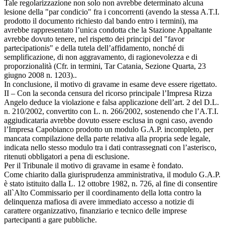
Tale regolarizzazione non solo non avrebbe determinato alcuna
lesione della "par condicio" fra i concorrenti (avendo la stessa A.T.I.
prodotto il documento richiesto dal bando entro i termini), ma
avrebbe rappresentato l’unica condotta che la Stazione Appaltante
avrebbe dovuto tenere, nel rispetto dei principi del "favor
partecipationis" e della tutela dell’affidamento, nonché di
semplificazione, di non aggravamento, di ragionevolezza e di
proporzionalità (Cfr. in termini, Tar Catania, Sezione Quarta, 23
giugno 2008 n. 1203)..
In conclusione, il motivo di gravame in esame deve essere rigettato.
II – Con la seconda censura del ricorso principale l’Impresa Rizza
Angelo deduce la violazione e falsa applicazione dell’art. 2 del D.L.
n. 210/2002, convertito con L. n. 266/2002, sostenendo che l’A.T.I.
aggiudicataria avrebbe dovuto essere esclusa in ogni caso, avendo
l’Impresa Capobianco prodotto un modulo G.A.P. incompleto, per
mancata compilazione della parte relativa alla propria sede legale,
indicata nello stesso modulo tra i dati contrassegnati con l’asterisco,
ritenuti obbligatori a pena di esclusione.
Per il Tribunale il motivo di gravame in esame è fondato.
Come chiarito dalla giurisprudenza amministrativa, il modulo G.A.P.
è stato istituito dalla L. 12 ottobre 1982, n. 726, al fine di consentire
all`Alto Commissario per il coordinamento della lotta contro la
delinquenza mafiosa di avere immediato accesso a notizie di
carattere organizzativo, finanziario e tecnico delle imprese
partecipanti a gare pubbliche.