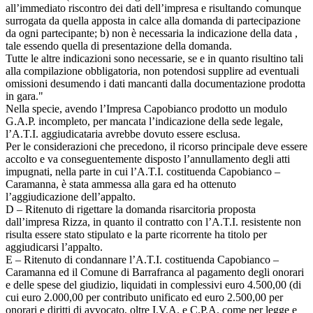
all’immediato riscontro dei dati dell’impresa e risultando comunque
surrogata da quella apposta in calce alla domanda di partecipazione
da ogni partecipante; b) non è necessaria la indicazione della data ,
tale essendo quella di presentazione della domanda.
Tutte le altre indicazioni sono necessarie, se e in quanto risultino tali
alla compilazione obbligatoria, non potendosi supplire ad eventuali
omissioni desumendo i dati mancanti dalla documentazione prodotta
in gara."
Nella specie, avendo l’Impresa Capobianco prodotto un modulo
G.A.P. incompleto, per mancata l’indicazione della sede legale,
l’A.T.I. aggiudicataria avrebbe dovuto essere esclusa.
Per le considerazioni che precedono, il ricorso principale deve essere
accolto e va conseguentemente disposto l’annullamento degli atti
impugnati, nella parte in cui l’A.T.I. costituenda Capobianco –
Caramanna, è stata ammessa alla gara ed ha ottenuto
l’aggiudicazione dell’appalto.
D – Ritenuto di rigettare la domanda risarcitoria proposta
dall’impresa Rizza, in quanto il contratto con l’A.T.I. resistente non
risulta essere stato stipulato e la parte ricorrente ha titolo per
aggiudicarsi l’appalto.
E – Ritenuto di condannare l’A.T.I. costituenda Capobianco –
Caramanna ed il Comune di Barrafranca al pagamento degli onorari
e delle spese del giudizio, liquidati in complessivi euro 4.500,00 (di
cui euro 2.000,00 per contributo unificato ed euro 2.500,00 per
onorari e diritti di avvocato, oltre I.V.A. e C.P.A. come per legge e