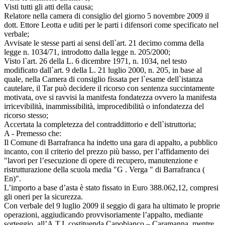
Visti tutti gli atti della causa;
Relatore nella camera di consiglio del giorno 5 novembre 2009 il
dott. Ettore Leotta e uditi per le parti i difensori come specificato nel
verbale;
Avvisate le stesse parti ai sensi dell`art. 21 decimo comma della
legge n. 1034/71, introdotto dalla legge n. 205/2000;
Visto l`art. 26 della L. 6 dicembre 1971, n. 1034, nel testo
modificato dall`art. 9 della L. 21 luglio 2000, n. 205, in base al
quale, nella Camera di consiglio fissata per l`esame dell`istanza
cautelare, il Tar può decidere il ricorso con sentenza succintamente
motivata, ove si ravvisi la manifesta fondatezza ovvero la manifesta
irricevibilità, inammissibilità, improcedibilità o infondatezza del
ricorso stesso;
Accertata la completezza del contraddittorio e dell`istruttoria;
A - Premesso che:
Il Comune di Barrafranca ha indetto una gara di appalto, a pubblico
incanto, con il criterio del prezzo più basso, per l’affidamento dei
"lavori per l’esecuzione di opere di recupero, manutenzione e
ristrutturazione della scuola media "G . Verga " di Barrafranca (
En)".
L’importo a base d’asta è stato fissato in Euro 388.062,12, compresi
gli oneri per la sicurezza.
Con verbale del 9 luglio 2009 il seggio di gara ha ultimato le proprie
operazioni, aggiudicando provvisoriamente l’appalto, mediante
sorteggio, all’A.T.I. costituenda Capobianco – Caramanna, mentre