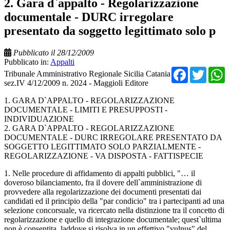
2. Gara d`appalto - Regolarizzazione
documentale - DURC irregolare
presentato da soggetto legittimato solo p
Pubblicato il 28/12/2009
Pubblicato in:
Appalti
Facebo
Twit
Tribunale Amministrativo Regionale Sicilia Catania
sez.IV 4/12/2009 n. 2024 - Maggioli Editore
1. GARA D`APPALTO - REGOLARIZZAZIONE
DOCUMENTALE - LIMITI E PRESUPPOSTI -
INDIVIDUAZIONE
2. GARA D`APPALTO - REGOLARIZZAZIONE
DOCUMENTALE - DURC IRREGOLARE PRESENTATO DA
SOGGETTO LEGITTIMATO SOLO PARZIALMENTE -
REGOLARIZZAZIONE - VA DISPOSTA - FATTISPECIE
1. Nelle procedure di affidamento di appalti pubblici, "… il
doveroso bilanciamento, fra il dovere dell`amministrazione di
provvedere alla regolarizzazione dei documenti presentati dai
candidati ed il principio della "par condicio" tra i partecipanti ad una
selezione concorsuale, va ricercato nella distinzione tra il concetto di
regolarizzazione e quello di integrazione documentale; quest`ultima
non è consentita, laddove si risolva in un effettivo "vulnus" del