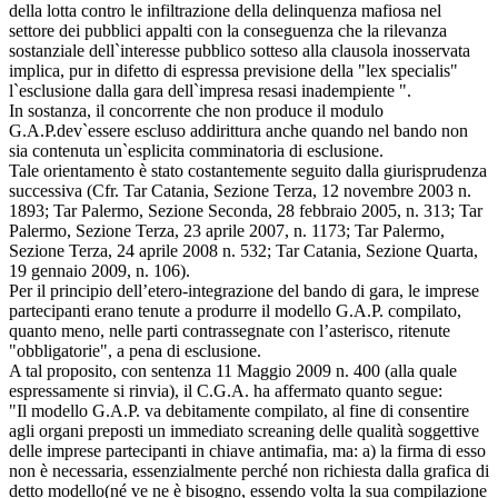
della lotta contro le infiltrazione della delinquenza mafiosa nel
settore dei pubblici appalti con la conseguenza che la rilevanza
sostanziale dell`interesse pubblico sotteso alla clausola inosservata
implica, pur in difetto di espressa previsione della "lex specialis"
l`esclusione dalla gara dell`impresa resasi inadempiente ".
In sostanza, il concorrente che non produce il modulo
G.A.P.dev`essere escluso addirittura anche quando nel bando non
sia contenuta un`esplicita comminatoria di esclusione.
Tale orientamento è stato costantemente seguito dalla giurisprudenza
successiva (Cfr. Tar Catania, Sezione Terza, 12 novembre 2003 n.
1893; Tar Palermo, Sezione Seconda, 28 febbraio 2005, n. 313; Tar
Palermo, Sezione Terza, 23 aprile 2007, n. 1173; Tar Palermo,
Sezione Terza, 24 aprile 2008 n. 532; Tar Catania, Sezione Quarta,
19 gennaio 2009, n. 106).
Per il principio dell’etero-integrazione del bando di gara, le imprese
partecipanti erano tenute a produrre il modello G.A.P. compilato,
quanto meno, nelle parti contrassegnate con l’asterisco, ritenute
"obbligatorie", a pena di esclusione.
A tal proposito, con sentenza 11 Maggio 2009 n. 400 (alla quale
espressamente si rinvia), il C.G.A. ha affermato quanto segue:
"Il modello G.A.P. va debitamente compilato, al fine di consentire
agli organi preposti un immediato screaning delle qualità soggettive
delle imprese partecipanti in chiave antimafia, ma: a) la firma di esso
non è necessaria, essenzialmente perché non richiesta dalla grafica di
detto modello(né ve ne è bisogno, essendo volta la sua compilazione