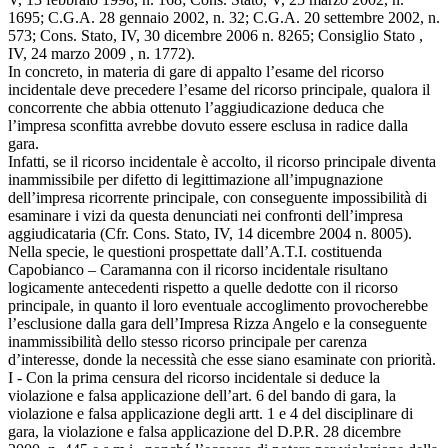
1695; C.G.A. 28 gennaio 2002, n. 32; C.G.A. 20 settembre 2002, n.
573; Cons. Stato, IV, 30 dicembre 2006 n. 8265; Consiglio Stato ,
IV, 24 marzo 2009 , n. 1772).
In concreto, in materia di gare di appalto l’esame del ricorso
incidentale deve precedere l’esame del ricorso principale, qualora il
concorrente che abbia ottenuto l’aggiudicazione deduca che
l’impresa sconfitta avrebbe dovuto essere esclusa in radice dalla
gara.
Infatti, se il ricorso incidentale è accolto, il ricorso principale diventa
inammissibile per difetto di legittimazione all’impugnazione
dell’impresa ricorrente principale, con conseguente impossibilità di
esaminare i vizi da questa denunciati nei confronti dell’impresa
aggiudicataria (Cfr. Cons. Stato, IV, 14 dicembre 2004 n. 8005).
Nella specie, le questioni prospettate dall’A.T.I. costituenda
Capobianco – Caramanna con il ricorso incidentale risultano
logicamente antecedenti rispetto a quelle dedotte con il ricorso
principale, in quanto il loro eventuale accoglimento provocherebbe
l’esclusione dalla gara dell’Impresa Rizza Angelo e la conseguente
inammissibilità dello stesso ricorso principale per carenza
d’interesse, donde la necessità che esse siano esaminate con priorità.
I - Con la prima censura del ricorso incidentale si deduce la
violazione e falsa applicazione dell’art. 6 del bando di gara, la
violazione e falsa applicazione degli artt. 1 e 4 del disciplinare di
gara, la violazione e falsa applicazione del D.P.R. 28 dicembre