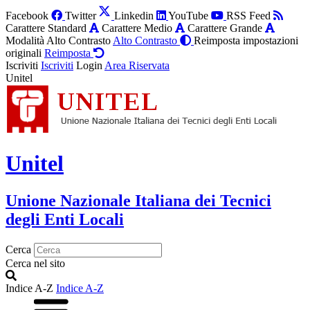
Facebook
Twitter
Linkedin
YouTube
RSS Feed
Carattere Standard
Carattere Medio
Carattere Grande
Modalità Alto Contrasto
Alto Contrasto
Reimposta impostazioni
originali
Reimposta
Iscriviti
Iscriviti
Login
Area Riservata
Unitel
Unitel
Unione Nazionale Italiana dei Tecnici
degli Enti Locali
Cerca
Cerca nel sito
Indice A-Z
Indice A-Z