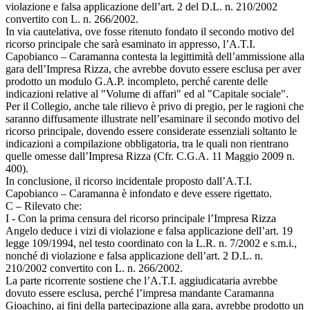
violazione e falsa applicazione dell’art. 2 del D.L. n. 210/2002
convertito con L. n. 266/2002.
In via cautelativa, ove fosse ritenuto fondato il secondo motivo del
ricorso principale che sarà esaminato in appresso, l’A.T.I.
Capobianco – Caramanna contesta la legittimità dell’ammissione alla
gara dell’Impresa Rizza, che avrebbe dovuto essere esclusa per aver
prodotto un modulo G.A.P. incompleto, perché carente delle
indicazioni relative al "Volume di affari" ed al "Capitale sociale".
Per il Collegio, anche tale rilievo è privo di pregio, per le ragioni che
saranno diffusamente illustrate nell’esaminare il secondo motivo del
ricorso principale, dovendo essere considerate essenziali soltanto le
indicazioni a compilazione obbligatoria, tra le quali non rientrano
quelle omesse dall’Impresa Rizza (Cfr. C.G.A. 11 Maggio 2009 n.
400).
In conclusione, il ricorso incidentale proposto dall’A.T.I.
Capobianco – Caramanna è infondato e deve essere rigettato.
C – Rilevato che:
I - Con la prima censura del ricorso principale l’Impresa Rizza
Angelo deduce i vizi di violazione e falsa applicazione dell’art. 19
legge 109/1994, nel testo coordinato con la L.R. n. 7/2002 e s.m.i.,
nonché di violazione e falsa applicazione dell’art. 2 D.L. n.
210/2002 convertito con L. n. 266/2002.
La parte ricorrente sostiene che l’A.T.I. aggiudicataria avrebbe
dovuto essere esclusa, perché l’impresa mandante Caramanna
Gioachino, ai fini della partecipazione alla gara, avrebbe prodotto un