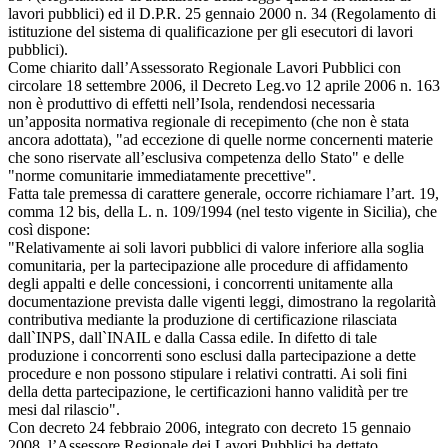
lavori pubblici) ed il D.P.R. 25 gennaio 2000 n. 34 (Regolamento di
istituzione del sistema di qualificazione per gli esecutori di lavori
pubblici).
Come chiarito dall’Assessorato Regionale Lavori Pubblici con
circolare 18 settembre 2006, il Decreto Leg.vo 12 aprile 2006 n. 163
non è produttivo di effetti nell’Isola, rendendosi necessaria
un’apposita normativa regionale di recepimento (che non è stata
ancora adottata), "ad eccezione di quelle norme concernenti materie
che sono riservate all’esclusiva competenza dello Stato" e delle
"norme comunitarie immediatamente precettive".
Fatta tale premessa di carattere generale, occorre richiamare l’art. 19,
comma 12 bis, della L. n. 109/1994 (nel testo vigente in Sicilia), che
così dispone:
"Relativamente ai soli lavori pubblici di valore inferiore alla soglia
comunitaria, per la partecipazione alle procedure di affidamento
degli appalti e delle concessioni, i concorrenti unitamente alla
documentazione prevista dalle vigenti leggi, dimostrano la regolarità
contributiva mediante la produzione di certificazione rilasciata
dall`INPS, dall`INAIL e dalla Cassa edile. In difetto di tale
produzione i concorrenti sono esclusi dalla partecipazione a dette
procedure e non possono stipulare i relativi contratti. Ai soli fini
della detta partecipazione, le certificazioni hanno validità per tre
mesi dal rilascio".
Con decreto 24 febbraio 2006, integrato con decreto 15 gennaio
2008, l’Assessore Regionale dei Lavori Pubblici ha dettato