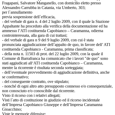
Fragapani, Salvatore Manganello, con domicilio eletto presso
Alessandro Carrubba in Catania, via Umberto, 303;
per l`annullamento
previa sospensione dell`efficacia,
- del verbale di gara n. 4 del 2 luglio 2009, con il quale la Stazione
Appaltante ha proceduto alla verifica della documentazione ed ha
ammesso l’ATI costituenda Capobianco – Caramanna, odierna
controinteressata, alla gara di cui trattasi;
- del verbale di gara n 9 del 9 luglio 2009, con cui è stata
pronunciata aggiudicazione dell’appalto de quo, in favore dell’ ATI
costituenda Capobianco - Caramanna, prima classificata;
- della nota n. 11503 di prot. del 22 luglio 2009, con la quale il
Comune di Barrafranca ha comunicato che i lavori "de quo" sono
stati aggiudicati all‘ATI costituenda Capobianco – Caramanna,
mentre la ricorrente è risultata seconda sorteggiata;
- dell’eventuale provvedimento di aggiudicazione definitiva, anche
se confermativo;
- del conseguente contratto, ove stipulato;
- nonché di ogni altro atto presupposto connesso e/o consequenziale,
non conosciuto e/o conoscibile dal ricorrente.
Visto il ricorso con i relativi allegati;
Visti l`atto di costituzione in giudizio ed il ricorso incidentale
dell’Impresa Capobianco Giuseppe e dell’Impresa Caramanna
Gioacchino;
Viste le memorie difensive;