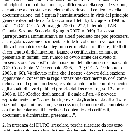
principio di parità di trattamento, a differenza della regolarizzazione,
che attiene a circostanze od elementi estrinseci al contenuto della
documentazione, cui è tenuta l’amministrazione in virtù del principio
generale desumibile dall`art. 6 comma 1 lett. b), l. 7 agosto 1990 n.
241…" (Cfr. C.G.A. 26 maggio 2006 n. 252; in termini, TAR
Catania, Sezione Seconda, 6 giugno 2007, n. 949). La stessa
giurisprudenza amministrativa ha altresì precisato che può procedersi
alla regolarizzazione documentale, tutte le volte in cui vengano in
rilievo incompletezze da integrare o erroneità da rettificare, riferibili
al contenuto di dichiarazioni, istanze o certificazioni comunque
presentate in termini, con l’unico ed ovvio limite del divieto di
presentazione "ex post" di dichiarazioni del tutto omesse e mancanti
(Cfr. Cons. Stato, V, 10 gennaio 2005, n. 32; C.G.A. 19 febbraio
2003, n. 60). Va rilevato infine che il potere - dovere della stazione
appaltante di consentire la regolarizzazione documentale, così come
delineato dalla giurisprudenza, è stato sancito anche con riferimento
agli appalti di lavori pubblici proprio dal Decreto Leg.vo 12 aprile
2006 n. 163 (Codice degli appalti), il quale all’art. 46 prevede
esplicitamente che "… nei limiti previsti dagli articoli da 38 a 45, le
stazioni appaltanti invitano, se necessario, i concorrenti a completare
o a fornire chiarimenti in ordine al contenuto dei certificati,
documenti e dichiarazioni presentati…".
2. In presenza del DURC irregolare, perché rilasciato da soggetto
legittimato solo parzialmente (perchè rilasciato da una Cassa edile