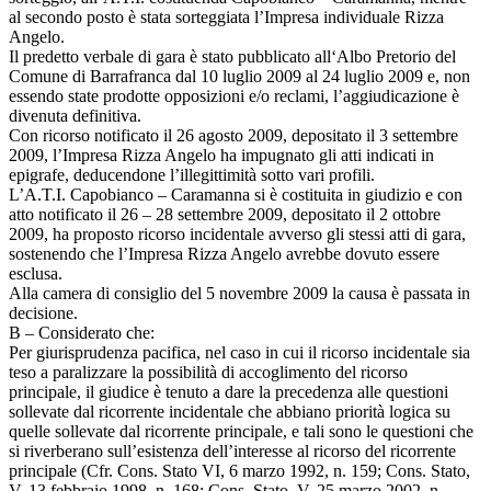
al secondo posto è stata sorteggiata l’Impresa individuale Rizza
Angelo.
Il predetto verbale di gara è stato pubblicato all‘Albo Pretorio del
Comune di Barrafranca dal 10 luglio 2009 al 24 luglio 2009 e, non
essendo state prodotte opposizioni e/o reclami, l’aggiudicazione è
divenuta definitiva.
Con ricorso notificato il 26 agosto 2009, depositato il 3 settembre
2009, l’Impresa Rizza Angelo ha impugnato gli atti indicati in
epigrafe, deducendone l’illegittimità sotto vari profili.
L’A.T.I. Capobianco – Caramanna si è costituita in giudizio e con
atto notificato il 26 – 28 settembre 2009, depositato il 2 ottobre
2009, ha proposto ricorso incidentale avverso gli stessi atti di gara,
sostenendo che l’Impresa Rizza Angelo avrebbe dovuto essere
esclusa.
Alla camera di consiglio del 5 novembre 2009 la causa è passata in
decisione.
B – Considerato che:
Per giurisprudenza pacifica, nel caso in cui il ricorso incidentale sia
teso a paralizzare la possibilità di accoglimento del ricorso
principale, il giudice è tenuto a dare la precedenza alle questioni
sollevate dal ricorrente incidentale che abbiano priorità logica su
quelle sollevate dal ricorrente principale, e tali sono le questioni che
si riverberano sull’esistenza dell’interesse al ricorso del ricorrente
principale (Cfr. Cons. Stato VI, 6 marzo 1992, n. 159; Cons. Stato,
V, 13 febbraio 1998, n. 168; Cons. Stato, V, 25 marzo 2002, n.