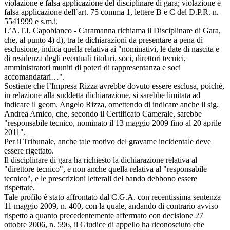
violazione e falsa applicazione del disciplinare di gara; violazione e
falsa applicazione dell`art. 75 comma 1, lettere B e C del D.P.R. n.
5541999 e s.m.i.
L’A.T.I. Capobianco - Caramanna richiama il Disciplinare di Gara,
che, al punto 4) d), tra le dichiarazioni da presentare a pena di
esclusione, indica quella relativa ai "nominativi, le date di nascita e
di residenza degli eventuali titolari, soci, direttori tecnici,
amministratori muniti di poteri di rappresentanza e soci
accomandatari…".
Sostiene che l’Impresa Rizza avrebbe dovuto essere esclusa, poiché,
in relazione alla suddetta dichiarazione, si sarebbe limitata ad
indicare il geom. Angelo Rizza, omettendo di indicare anche il sig.
Andrea Amico, che, secondo il Certificato Camerale, sarebbe
"responsabile tecnico, nominato il 13 maggio 2009 fino al 20 aprile
2011".
Per il Tribunale, anche tale motivo del gravame incidentale deve
essere rigettato.
Il disciplinare di gara ha richiesto la dichiarazione relativa al
"direttore tecnico", e non anche quella relativa al "responsabile
tecnico", e le prescrizioni letterali del bando debbono essere
rispettate.
Tale profilo è stato affrontato dal C.G.A. con recentissima sentenza
11 maggio 2009, n. 400, con la quale, andando di contrario avviso
rispetto a quanto precedentemente affermato con decisione 27
ottobre 2006, n. 596, il Giudice di appello ha riconosciuto che