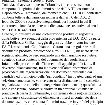
sentenza 4 settembre 2008 n. 1099.
Tuttavia, ad avviso di questo Tribunale, tale circostanza non
comporta l’illegittimità dell’ammissione dell’A.T.I. costituenda
Capobianco – Caramanna, dal momento che il D.U.R.C. contestato
contiene tutte le dichiarazioni richieste dall’art. 6 del D.A. 24
febbraio 2006 e successive integrazioni, per l’ipotesi in cui il
concorrente intenda rendere una dichiarazione sostitutiva, ai sensi
del D.P.R. n. 445/2000.
Orbene, in presenza di una dichiarazione positiva di regolarità
contributiva, avvedendosi della provenienza del D.U.R.C. da parte
della Edilcassa Sicilia, il seggio di gara avrebbe dovuto invitare
l’A.T.I. costituenda Capobianco – Caramanna a regolarizzare il
documento prodotto, producendo altro D.U.R.C., rilasciato da un
soggetto abilitato, ovvero rendendo una dichiarazione sostitutiva,
avente lo stesso contenuto del documento da regolarizzare.
Infatti, nelle procedure di affidamento di appalti pubblici, "… il
doveroso bilanciamento, fra il dovere dell`amministrazione di
provvedere alla regolarizzazione dei documenti presentati dai
candidati ed il principio della "par condicio" tra i partecipanti ad una
selezione concorsuale, va ricercato nella distinzione tra il concetto di
regolarizzazione e quello di integrazione documentale; quest`ultima
non è consentita, laddove si risolva in un effettivo "vulnus" del
principio di parità di trattamento, a differenza della regolarizzazione,
che attiene a circostanze od elementi estrinseci al contenuto della
documentazione, cui è tenuta l’amministrazione in virtù del principio