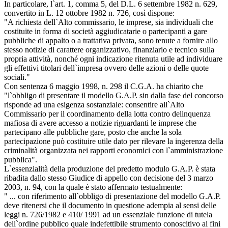
In particolare, l`art. 1, comma 5, del D.L. 6 settembre 1982 n. 629,
convertito in L. 12 ottobre 1982 n. 726, così dispone:
"A richiesta dell`Alto commissario, le imprese, sia individuali che
costituite in forma di società aggiudicatarie o partecipanti a gare
pubbliche di appalto o a trattativa privata, sono tenute a fornire allo
stesso notizie di carattere organizzativo, finanziario e tecnico sulla
propria attività, nonché ogni indicazione ritenuta utile ad individuare
gli effettivi titolari dell`impresa ovvero delle azioni o delle quote
sociali."
Con sentenza 6 maggio 1998, n. 298 il C.G.A. ha chiarito che
"l`obbligo di presentare il modello G.A.P. sin dalla fase del concorso
risponde ad una esigenza sostanziale: consentire all`Alto
Commissario per il coordinamento della lotta contro delinquenza
mafiosa di avere accesso a notizie riguardanti le imprese che
partecipano alle pubbliche gare, posto che anche la sola
partecipazione può costituire utile dato per rilevare la ingerenza della
criminalità organizzata nei rapporti economici con l`amministrazione
pubblica".
L`essenzialità della produzione del predetto modulo G.A.P. è stata
ribadita dallo stesso Giudice di appello con decisione del 3 marzo
2003, n. 94, con la quale è stato affermato testualmente:
" ... con riferimento all`obbligo di presentazione del modello G.A.P.
deve ritenersi che il documento in questione adempia al sensi delle
leggi n. 726/1982 e 410/ 1991 ad un essenziale funzione di tutela
dell`ordine pubblico quale indefettibile strumento conoscitivo ai fini