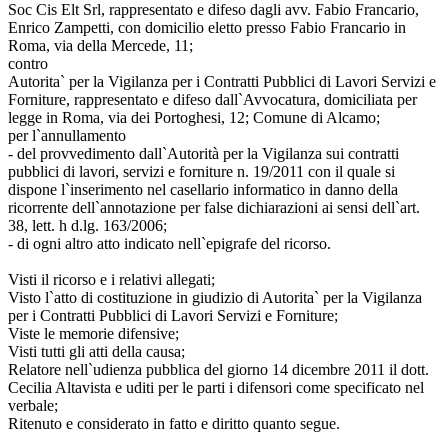
Soc Cis Elt Srl, rappresentato e difeso dagli avv. Fabio Francario,
Enrico Zampetti, con domicilio eletto presso Fabio Francario in
Roma, via della Mercede, 11;
contro
Autorita` per la Vigilanza per i Contratti Pubblici di Lavori Servizi e
Forniture, rappresentato e difeso dall`Avvocatura, domiciliata per
legge in Roma, via dei Portoghesi, 12; Comune di Alcamo;
per l`annullamento
- del provvedimento dall`Autorità per la Vigilanza sui contratti
pubblici di lavori, servizi e forniture n. 19/2011 con il quale si
dispone l`inserimento nel casellario informatico in danno della
ricorrente dell`annotazione per false dichiarazioni ai sensi dell`art.
38, lett. h d.lg. 163/2006;
- di ogni altro atto indicato nell`epigrafe del ricorso.
Visti il ricorso e i relativi allegati;
Visto l`atto di costituzione in giudizio di Autorita` per la Vigilanza
per i Contratti Pubblici di Lavori Servizi e Forniture;
Viste le memorie difensive;
Visti tutti gli atti della causa;
Relatore nell`udienza pubblica del giorno 14 dicembre 2011 il dott.
Cecilia Altavista e uditi per le parti i difensori come specificato nel
verbale;
Ritenuto e considerato in fatto e diritto quanto segue.