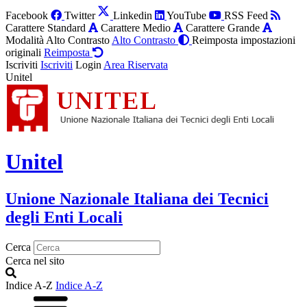
Facebook
Twitter
Linkedin
YouTube
RSS Feed
Carattere Standard
Carattere Medio
Carattere Grande
Modalità Alto Contrasto
Alto Contrasto
Reimposta impostazioni
originali
Reimposta
Iscriviti
Iscriviti
Login
Area Riservata
Unitel
Unitel
Unione Nazionale Italiana dei Tecnici
degli Enti Locali
Cerca
Cerca nel sito
Indice A-Z
Indice A-Z