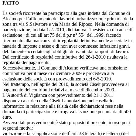
FATTO
La società ricorrente ha partecipato alla gara indetta dal Comune di
Alcamo per l`affidamento dei lavori di urbanizzazione primaria della
zona tra via S.Salvatore e via Maria del Riposo. Nella domanda di
partecipazione, in data 1-2-2010, dichiarava l`inesistenza di cause di
esclusione , di cui all`art 75 del d.p.r n° 554 del 1999, facendo
riferimento alla mancanza di irregolarità definitivamente accertate in
materia di imposte e tasse e di non aver commesso infrazioni gravi,
debitamente accertate agli obblighi derivanti dai rapporti di lavoro.
Dal certificato di regolarità contributiva del 26-1-2010 risultava la
regolarità dei pagamenti.
Successivamente, il Comune di Alcamo verificava una omissione
contributiva per il mese di dicembre 2009 e procedeva alla
esclusione della società con provvedimento del 6-5-2010.
Nel frattempo, nell`aprile del 2010, la società Ciselt provvedeva al
pagamento dei contributi relativi al mese di dicembre 2009.
L`Autorità di Vigilanza con provvedimento del 21-1-2011
disponeva a carico della Ciselt l`annotazione nel casellario
informatico in relazione alla falsità delle dichiarazioni rese nella
domanda di partecipazione e irrogava la sanzione pecuniaria di 500
euro.
Avverso tali provvedimenti è stato proposto il presente ricorso per i
seguenti motivi:
violazione e falsa applicazione dell` art. 38 lettera h) e lettera i) del