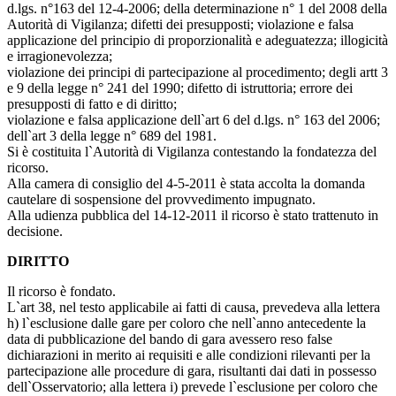
d.lgs. n°163 del 12-4-2006; della determinazione n° 1 del 2008 della
Autorità di Vigilanza; difetti dei presupposti; violazione e falsa
applicazione del principio di proporzionalità e adeguatezza; illogicità
e irragionevolezza;
violazione dei principi di partecipazione al procedimento; degli artt 3
e 9 della legge n° 241 del 1990; difetto di istruttoria; errore dei
presupposti di fatto e di diritto;
violazione e falsa applicazione dell`art 6 del d.lgs. n° 163 del 2006;
dell`art 3 della legge n° 689 del 1981.
Si è costituita l`Autorità di Vigilanza contestando la fondatezza del
ricorso.
Alla camera di consiglio del 4-5-2011 è stata accolta la domanda
cautelare di sospensione del provvedimento impugnato.
Alla udienza pubblica del 14-12-2011 il ricorso è stato trattenuto in
decisione.
DIRITTO
Il ricorso è fondato.
L`art 38, nel testo applicabile ai fatti di causa, prevedeva alla lettera
h) l`esclusione dalle gare per coloro che nell`anno antecedente la
data di pubblicazione del bando di gara avessero reso false
dichiarazioni in merito ai requisiti e alle condizioni rilevanti per la
partecipazione alle procedure di gara, risultanti dai dati in possesso
dell`Osservatorio; alla lettera i) prevede l`esclusione per coloro che