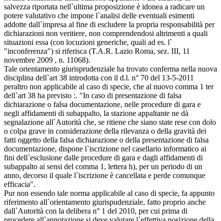
salvezza riportata nell`ultima proposizione è idonea a radicare un
potere valutativo che impone l`analisi delle eventuali esimenti
addotte dall`impresa al fine di escludere la propria responsabilità per
dichiarazioni non veritiere, non comprendendosi altrimenti a quali
situazioni essa (con locuzioni generiche, quali ad es. l`
"inconferenza") si riferisca (T.A.R. Lazio Roma, sez. III, 11
novembre 2009 , n. 11068).
Tale orientamento giurisprudenziale ha trovato conferma nella nuova
disciplina dell`art 38 introdotta con il d.l. n° 70 del 13-5-2011
peraltro non applicabile al caso di specie, che al nuovo comma 1 ter
dell`art 38 ha previsto :. "In caso di presentazione di falsa
dichiarazione o falsa documentazione, nelle procedure di gara e
negli affidamenti di subappalto, la stazione appaltante ne dà
segnalazione all`Autorità che, se ritiene che siano state rese con dolo
o colpa grave in considerazione della rilevanza o della gravità dei
fatti oggetto della falsa dichiarazione o della presentazione di falsa
documentazione, dispone l`iscrizione nel casellario informatico ai
fini dell`esclusione dalle procedure di gara e dagli affidamenti di
subappalto ai sensi del comma 1, lettera h), per un periodo di un
anno, decorso il quale l`iscrizione è cancellata e perde comunque
efficacia".
Pur non essendo tale norma applicabile al caso di specie, fa appunto
riferimento all`orientamento giurispudenziale, fatto proprio anche
dall`Autorità con la delibera n° 1 del 2010, per cui prima di
procedere all`annotazione si deve valutare l`effettiva posizione della