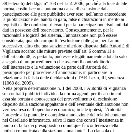
38 lettera h) del d.lgs. n° 163 del 12-4-2006, poiché alla luce di tale
norma, costituisce una autonoma causa di esclusione dalla
partecipazione alle gare pubbliche aver reso, nell`anno antecedente
la pubblicazione del bando di gara, false dichiarazioni in merito ai
requisiti e alle condizioni rilevanti per la partecipazione risultanti dai
dati in possesso dell`osservatorio. Conseguentemente, per la
razionalità e logicità del sistema, l`annotazione non può essere
considerata, quando comporti l`esclusione dalle gare per l`anno
successivo, altro che una sanzione ulteriore disposta dalla Autorità di
Vigilanza accanto alle misure previste dall`art. 6 comma 11 e
dall`articolo 48, e, pertanto, può essere legittimamente adottata solo
a seguito di un procedimento che assicuri il contraddittorio
dell`interessato e la valutazione da parte dell`Autorità del
presupposto per procedere all`annotazione, in particolare in
relazione alla falsità delle dichiarazioni ( TAR Lazio, III, sentenza
11068 del 2009).
Nella propria determinazione n. 1 del 2008, l`Autorità di Vigilanza
sui contratti pubblici individua la norma agendi per il caso in cui
essa sia portata a conoscenza del provvedimento di esclusione
disposto dalla stazione appaltante e dell`eventuale dichiarazione non
veritiera resa dall`operatore economico; in tale ipotesi, l`Autorità
"procede alla puntuale e completa annotazione dei relativi contenuti
nel Casellario informatico, salvo il caso che consti l`inesistenza in
punto di fatto dei presupposti o comunque l`inconferenza della
notizia comunicata dalla stazione appaltante". La clausola di