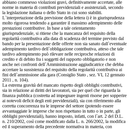
abbiano commesso violazioni gravi, definitivamente accertate, alle
norme in materia di contributi previdenziali e assistenziali, secondo
la legislazione italiana o dello Stato in cui sono stabiliti.
L`interpretazione della previsione della lettera i) è in giurisprudenza
molto rigorosa tendendo a garantire il massimo adempimento delle
prestazioni contributive. In base a tale orientamento
giurisprudenziale, si ritiene che la mancanza del requisito della
regolarità contributiva alla data di scadenza del termine previsto dal
bando per la presentazione delle offerte non sia sanato dall`eventuale
adempimento tardivo dell`obbligazione contributiva, atteso che tale
tardivo adempimento può rilevare nelle reciproche relazioni di
credito e di debito fra i soggetti del rapporto obbligatorio e non
anche nei confronti dell`Amministrazione aggiudicatrice che debba
accertare la sussistenza del requisito della regolarità contributiva ai
fini dell`ammissione alla gara (Consiglio Stato , sez. VI, 12 gennaio
2011 , n. 104).
La estrema gravità del mancato rispetto degli obblighi contributivi,
sia in relazione ai diritti dei lavoratori, sia per quel che riguarda la
finanza pubblica (costretta ad impegnare ingenti risorse per sopperire
ai notevoli deficit degli enti previdenziali), sia con riferimento alla
corretta concorrenza tra le imprese del settore (potendo essere
avvantaggiate le imprese che non rispettano in tutto o in parte, gli
obblighi previdenziali), hanno imposto, infatti, con l`art. 2 del D.L.
n. 210/2002, così come modificato dalla L. n. 266/2002, la modifica
ed il superamento della precedente normativa in materia, con