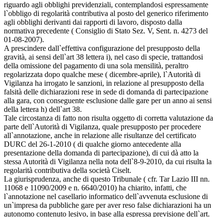
riguardo agli obblighi previdenziali, contemplandosi espressamente
l`obbligo di regolarità contributiva al posto del generico riferimento
agli obblighi derivanti dai rapporti di lavoro, disposto dalla
normativa precedente ( Consiglio di Stato Sez. V, Sent. n. 4273 del
01-08-2007).
A prescindere dall`effettiva configurazione del presupposto della
gravità, ai sensi dell`art 38 lettera i), nel caso di specie, trattandosi
della omissione del pagamento di una sola mensilità, peraltro
regolarizzata dopo qualche mese ( dicembre-aprile), l`Autorità di
Vigilanza ha irrogato le sanzioni, in relazione al presupposto della
falsità delle dichiarazioni rese in sede di domanda di partecipazione
alla gara, con conseguente esclusione dalle gare per un anno ai sensi
della lettera h) dell`art 38.
Tale circostanza di fatto non risulta oggetto di corretta valutazione da
parte dell`Autorità di Vigilanza, quale presupposto per procedere
all`annotazione, anche in relazione alle risultanze del certificato
DURC del 26-1-2010 ( di qualche giorno antecedente alla
presentazione della domanda di partecipazione), di cui dà atto la
stessa Autorità di Vigilanza nella nota dell`8-9-2010, da cui risulta la
regolarità contributiva della società Ciselt.
La giurisprudenza, anche di questo Tribunale ( cfr. Tar Lazio III nn.
11068 e 11090/2009 e n. 6640/2010) ha chiarito, infatti, che
l`annotazione nel casellario informatico dell`avvenuta esclusione di
un`impresa da pubbliche gare per aver reso false dichiarazioni ha un
autonomo contenuto lesivo, in base alla espressa previsione dell`art.