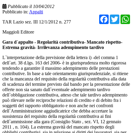
Pubblicato il 10/04/2012
Pubblicato in:
Appalti
Facebo
Twit
TAR Lazio sez. III 12/1/2012 n. 277
Maggioli Editore
Gara d`appalto - Regolarità contributiva- Mancato rispetto-
Estrema gravità- Irrilevanza adempimento tardivo
L`interpretazione della previsione della lettera i) -del comma 1
dell`art. 38 d.lgs. 163 del 2006- è in giurisprudenza molto rigorosa
tendendo a garantire il massimo adempimento delle prestazioni
contributive. In base a tale orientamento giurisprudenziale, si ritiene
che la mancanza del requisito della regolarità contributiva alla data
di scadenza del termine previsto dal bando per la presentazione delle
offerte non sia sanato dall`eventuale adempimento tardivo
dell`obbligazione contributiva, atteso che tale tardivo adempimento
può rilevare nelle reciproche relazioni di credito e di debito fra i
soggetti del rapporto obbligatorio e non anche nei confronti
dell`Amministrazione aggiudicatrice che debba accertare la
sussistenza del requisito della regolarità contributiva ai fini
dell`ammissione alla gara (Consiglio Stato , sez. VI, 12 gennaio
2011 , n. 104). La estrema gravità del mancato rispetto degli
obblighi contributivi, sia in relazione ai diritti dei lavoratori, sia per