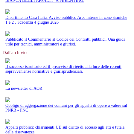
BIANCA DEGLI APPALTI" A FERENTINO.
Dipartimento Casa Italia. Avviso pubblico Aree interne in zone sismiche
1 e 2 . Scadenza 4 giugno 2026
Pubblicato il Commentario al Codice dei Contratti pubblici. Una guida
utile per tecnici, amministratori e giuristi.
Dall'archivio
Il soccorso istruttorio ed il preavviso di rigetto alla luce delle recenti
sopravvenienze normative e giurisprudenziali.
La newsletter di AOR
Obbligo di aggregazione dei comuni per gli appalti di opere a valere sul
PNRR - PNC
Appalti pubblici: chiarimenti UE sul diritto di accesso agli atti e tutela
della riservatezza