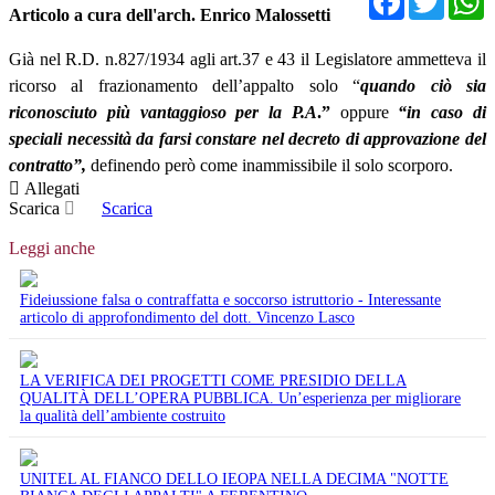
Articolo a cura dell'arch. Enrico Malossetti
Già nel R.D. n.827/1934 agli art.37 e 43 il Legislatore ammetteva il
ricorso al frazionamento dell’appalto solo “
quando
ciò
sia
riconosciuto
più
vantaggioso
per
la
P.A
.”
oppure
“in caso di
speciali necessità
da farsi constare nel decreto di approvazione del
contratto
”,
definendo però come inammissibile il solo scorporo.
Allegati
Scarica
Scarica
Leggi anche
Fideiussione falsa o contraffatta e soccorso istruttorio - Interessante
articolo di approfondimento del dott. Vincenzo Lasco
LA VERIFICA DEI PROGETTI COME PRESIDIO DELLA
QUALITÀ DELL’OPERA PUBBLICA. Un’esperienza per migliorare
la qualità dell’ambiente costruito
UNITEL AL FIANCO DELLO IEOPA NELLA DECIMA "NOTTE