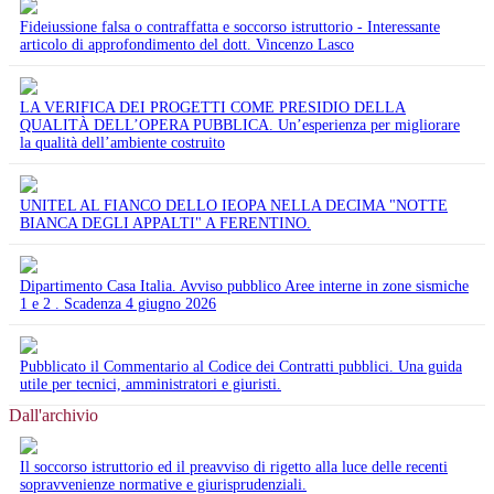
Fideiussione falsa o contraffatta e soccorso istruttorio - Interessante
articolo di approfondimento del dott. Vincenzo Lasco
LA VERIFICA DEI PROGETTI COME PRESIDIO DELLA
QUALITÀ DELL’OPERA PUBBLICA. Un’esperienza per migliorare
la qualità dell’ambiente costruito
UNITEL AL FIANCO DELLO IEOPA NELLA DECIMA "NOTTE
BIANCA DEGLI APPALTI" A FERENTINO.
Dipartimento Casa Italia. Avviso pubblico Aree interne in zone sismiche
1 e 2 . Scadenza 4 giugno 2026
Pubblicato il Commentario al Codice dei Contratti pubblici. Una guida
utile per tecnici, amministratori e giuristi.
Dall'archivio
Il soccorso istruttorio ed il preavviso di rigetto alla luce delle recenti
sopravvenienze normative e giurisprudenziali.