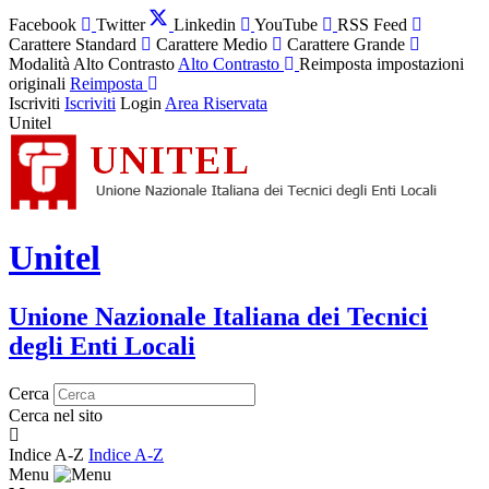
Facebook
Twitter
Linkedin
YouTube
RSS Feed
Carattere Standard
Carattere Medio
Carattere Grande
Modalità Alto Contrasto
Alto Contrasto
Reimposta impostazioni
originali
Reimposta
Iscriviti
Iscriviti
Login
Area Riservata
Unitel
Unitel
Unione Nazionale Italiana dei Tecnici
degli Enti Locali
Cerca
Cerca nel sito
Indice A-Z
Indice A-Z
Menu