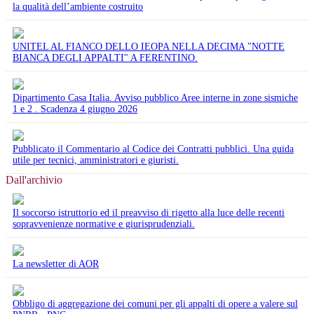
la qualità dell’ambiente costruito
UNITEL AL FIANCO DELLO IEOPA NELLA DECIMA "NOTTE
BIANCA DEGLI APPALTI" A FERENTINO.
Dipartimento Casa Italia. Avviso pubblico Aree interne in zone sismiche
1 e 2 . Scadenza 4 giugno 2026
Pubblicato il Commentario al Codice dei Contratti pubblici. Una guida
utile per tecnici, amministratori e giuristi.
Dall'archivio
Il soccorso istruttorio ed il preavviso di rigetto alla luce delle recenti
sopravvenienze normative e giurisprudenziali.
La newsletter di AOR
Obbligo di aggregazione dei comuni per gli appalti di opere a valere sul