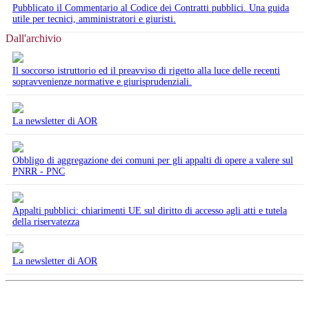
Pubblicato il Commentario al Codice dei Contratti pubblici. Una guida
utile per tecnici, amministratori e giuristi.
Dall'archivio
Il soccorso istruttorio ed il preavviso di rigetto alla luce delle recenti
sopravvenienze normative e giurisprudenziali.
La newsletter di AOR
Obbligo di aggregazione dei comuni per gli appalti di opere a valere sul
PNRR - PNC
Appalti pubblici: chiarimenti UE sul diritto di accesso agli atti e tutela
della riservatezza
La newsletter di AOR