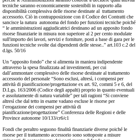
tecniche saranno economicamente sostenibili in rapporto alla
disponibilità complessiva delle risorse destinate al trattamento
accessorio. Ciò in contrapposizione con il Codice dei Contratti che
sancisce la natura autonoma del fondo per funzioni tecniche poiché
“ le amministrazioni aggiudicatrici destinano ad un apposito fondo
risorse finanziarie in misura non superiore al 2 per cento modulate
sull'importo dei lavori, servizi e forniture, posti a base di gara per le
funzioni tecniche svolte dai dipendenti delle stesse..” art.103 c.2 del
d.lgs. 50/16
Un “apposito fondo” che si alimenta in maniera indipendente
attraverso la spesa finalizzata ad investimenti, per cui
dall’ammontare complessivo delle risorse destinate al trattamento
accessorio del personale “Sono esclusi, altresì, i compensi per
attività di pianificazione/progettazione ex art. 92, commi 5 e 6, del
D.Lgs. 163/2006 (Codice degli appalti) proprio in quanto eventuali
e assolutamente di natura variabile” per tali ragioni “Si conviene
altresì che dal tetto in esame vadano escluse le risorse per
l’erogazione dei compensi per attività di
pianificazione/progettazione” Conferenza delle Regioni e delle
Province autonome 10/133/cr6/c1
Fondi che peraltro seguono finalità finanziarie diverse poiché le
risorse per il trattamento accessorio sono sottoposte a misure