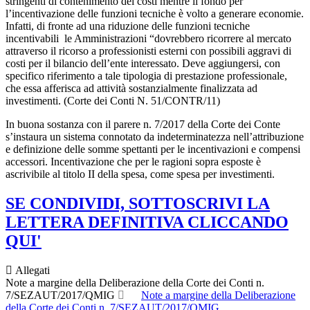
stringenti di contenimento dei costi mentre il fondo per
l’incentivazione delle funzioni tecniche è volto a generare economie.
Infatti, di fronte ad una riduzione delle funzioni tecniche
incentivabili le Amministrazioni “dovrebbero ricorrere al mercato
attraverso il ricorso a professionisti esterni con possibili aggravi di
costi per il bilancio dell’ente interessato. Deve aggiungersi, con
specifico riferimento a tale tipologia di prestazione professionale,
che essa afferisca ad attività sostanzialmente finalizzata ad
investimenti. (Corte dei Conti N. 51/CONTR/11)
In buona sostanza con il parere n. 7/2017 della Corte dei Conte
s’instaura un sistema connotato da indeterminatezza nell’attribuzione
e definizione delle somme spettanti per le incentivazioni e compensi
accessori. Incentivazione che per le ragioni sopra esposte è
ascrivibile al titolo II della spesa, come spesa per investimenti.
SE CONDIVIDI, SOTTOSCRIVI LA
LETTERA DEFINITIVA CLICCANDO
QUI'
Allegati
Note a margine della Deliberazione della Corte dei Conti n.
7/SEZAUT/2017/QMIG
Note a margine della Deliberazione
della Corte dei Conti n. 7/SEZAUT/2017/QMIG