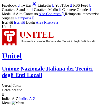
Facebook
Twitter
Linkedin
YouTube
RSS Feed
Carattere Standard
Carattere Medio
Carattere Grande
Modalità Alto Contrasto
Alto Contrasto
Reimposta impostazioni
originali
Reimposta
Iscriviti
Iscriviti
Login
Area Riservata
Unitel
Unitel
Unione Nazionale Italiana dei Tecnici
degli Enti Locali
Cerca
Cerca nel sito
Indice A-Z
Indice A-Z
Menu