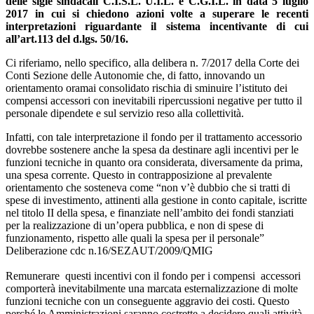
delle sigle sindacali C.I.S.L. U.I.L. e C.G.I.L. in data 5 luglio
2017 in cui si chiedono azioni volte a superare le recenti
interpretazioni riguardante il sistema incentivante di cui
all’art.113 del d.lgs. 50/16.
Ci riferiamo, nello specifico, alla delibera n. 7/2017 della Corte dei
Conti Sezione delle Autonomie che, di fatto, innovando un
orientamento oramai consolidato rischia di sminuire l’istituto dei
compensi accessori con inevitabili ripercussioni negative per tutto il
personale dipendete e sul servizio reso alla collettività.
Infatti, con tale interpretazione il fondo per il trattamento accessorio
dovrebbe sostenere anche la spesa da destinare agli incentivi per le
funzioni tecniche in quanto ora considerata, diversamente da prima,
una spesa corrente. Questo in contrapposizione al prevalente
orientamento che sosteneva come “non v’è dubbio che si tratti di
spese di investimento, attinenti alla gestione in conto capitale, iscritte
nel titolo II della spesa, e finanziate nell’ambito dei fondi stanziati
per la realizzazione di un’opera pubblica, e non di spese di
funzionamento, rispetto alle quali la spesa per il personale”
Deliberazione cdc n.16/SEZAUT/2009/QMIG
Remunerare questi incentivi con il fondo per i compensi accessori
comporterà inevitabilmente una marcata esternalizzazione di molte
funzioni tecniche con un conseguente aggravio dei costi. Questo
perché le Amministrazioni saranno costrette a decidere quali attività