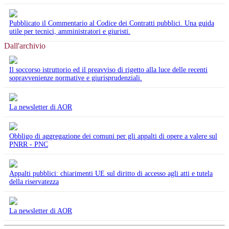
Pubblicato il Commentario al Codice dei Contratti pubblici. Una guida
utile per tecnici, amministratori e giuristi.
Dall'archivio
Il soccorso istruttorio ed il preavviso di rigetto alla luce delle recenti
sopravvenienze normative e giurisprudenziali.
La newsletter di AOR
Obbligo di aggregazione dei comuni per gli appalti di opere a valere sul
PNRR - PNC
Appalti pubblici: chiarimenti UE sul diritto di accesso agli atti e tutela
della riservatezza
La newsletter di AOR