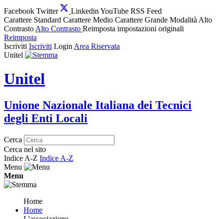
Facebook
Twitter
Linkedin
YouTube
RSS Feed
Carattere Standard
Carattere Medio
Carattere Grande
Modalità Alto
Contrasto
Alto Contrasto
Reimposta impostazioni originali
Reimposta
Iscriviti
Iscriviti
Login
Area Riservata
Unitel
Unitel
Unione Nazionale Italiana dei Tecnici
degli Enti Locali
Cerca
Cerca nel sito
Indice A-Z
Indice A-Z
Menu
Menu
Home
Home
L'associazione