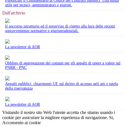
Pubblicato il Commentario al Codice dei Contratti pubblici. Una guida
utile per tecnici, amministratori e giuristi.
Dall'archivio
Il soccorso istruttorio ed il preavviso di rigetto alla luce delle recenti
sopravvenienze normative e giurisprudenziali.
La newsletter di AOR
Obbligo di aggregazione dei comuni per gli appalti di opere a valere sul
PNRR - PNC
Appalti pubblici: chiarimenti UE sul diritto di accesso agli atti e tutela
della riservatezza
La newsletter di AOR
Visitando il nostro sito Web l'utente accetta che stiamo usando i
cookie per assicurare la migliore esperienza di navigazione.
Si,
Acconsento ai cookie