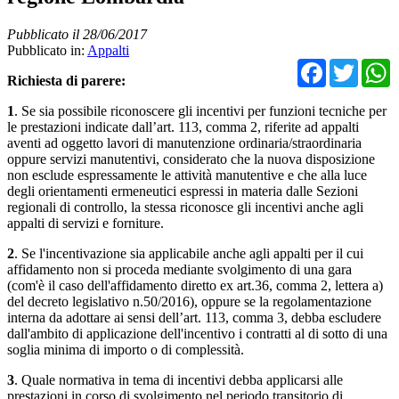
Pubblicato il 28/06/2017
Pubblicato in:
Appalti
Facebo
Twit
Richiesta di parere:
1
. Se sia possibile riconoscere gli incentivi per funzioni tecniche per
le prestazioni indicate dall’art. 113, comma 2, riferite ad appalti
aventi ad oggetto lavori di manutenzione ordinaria/straordinaria
oppure servizi manutentivi, considerato che la nuova disposizione
non esclude espressamente le attività manutentive e che alla luce
degli orientamenti ermeneutici espressi in materia dalle Sezioni
regionali di controllo, la stessa riconosce gli incentivi anche agli
appalti di servizi e forniture.
2
. Se l'incentivazione sia applicabile anche agli appalti per il cui
affidamento non si proceda mediante svolgimento di una gara
(com'è il caso dell'affidamento diretto ex art.36, comma 2, lettera a)
del decreto legislativo n.50/2016), oppure se la regolamentazione
interna da adottare ai sensi dell’art. 113, comma 3, debba escludere
dall'ambito di applicazione dell'incentivo i contratti al di sotto di una
soglia minima di importo o di complessità.
3
. Quale normativa in tema di incentivi debba applicarsi alle
prestazioni in corso di svolgimento nel periodo transitorio di