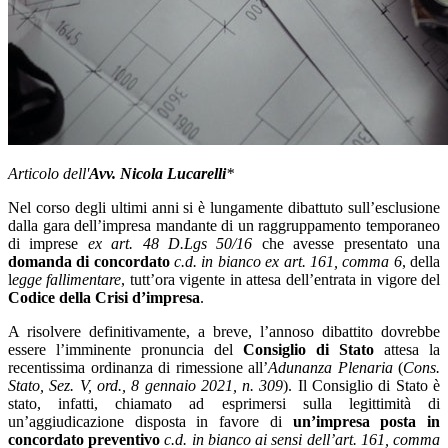
Articolo dell'
Avv. Nicola Lucarelli
*
Nel corso degli ultimi anni si è lungamente dibattuto sull’esclusione
dalla gara dell’impresa mandante di un raggruppamento temporaneo
di imprese
ex art. 48 D.Lgs 50/16
che avesse presentato una
domanda di concordato
c.d. in bianco ex art. 161, comma 6
, della
l
egge fallimentare
, tutt’ora vigente in attesa dell’entrata in vigore del
Codice della Crisi d’impresa
.
A risolvere definitivamente, a breve, l’annoso dibattito dovrebbe
essere l’imminente pronuncia del
Consiglio di Stato
attesa la
recentissima ordinanza di rimessione all’
Adunanza Plenaria
(
Cons.
Stato, Sez. V, ord., 8 gennaio 2021, n. 309
). Il Consiglio di Stato è
stato, infatti, chiamato ad esprimersi sulla legittimità di
un’aggiudicazione disposta in favore di
un’impresa posta in
concordato preventivo
c.d. in bianco ai sensi dell’art. 161, comma