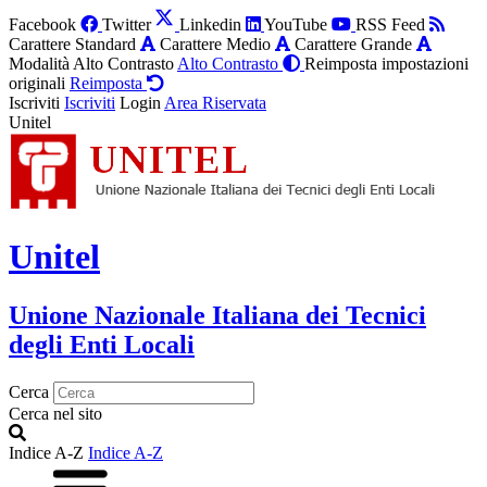
Facebook
Twitter
Linkedin
YouTube
RSS Feed
Carattere Standard
Carattere Medio
Carattere Grande
Modalità Alto Contrasto
Alto Contrasto
Reimposta impostazioni
originali
Reimposta
Iscriviti
Iscriviti
Login
Area Riservata
Unitel
Unitel
Unione Nazionale Italiana dei Tecnici
degli Enti Locali
Cerca
Cerca nel sito
Indice A-Z
Indice A-Z