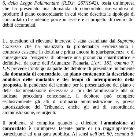
6, della Legge Fallimentare (R.D.n. 267/1942)
, ossia un’impresa
che ha presentato una domanda di concordato riservandosi di
produrre il piano concordatario in cui viene descritta la tipologia di
concordato che intende porre in essere e il progetto di rientro dei
debiti accumulati.
La questione di rilevante interesse è stata esaminata dal
Supremo
Consesso
che ha analizzato la problematica evidenziando il
contrasto esistente in dottrina e prima ancora in giurisprudenza, e di
conseguenza l’esigenza di ottenere una pronuncia chiarificatrice e
definitiva, da parte dell’Adunanza Plenaria.
L’art. 161, comma 7,
L.F.
prevede l’obbligo da parte del debitore di presentare unitamente
alla
domanda di concordato
, un
piano
contenente la descrizione
analitica delle modalità e dei tempi
di adempimento della
proposta
. In pendenza del termine per la presentazione del piano e
della documentazione necessaria ai fini dell’ammissione alla su
indicata procedura concorsuale, il debitore può compiere
esclusivamente gli atti di ordinaria amministrazione e, previa
autorizzazione del Tribunale, anche gli atti di straordinaria
amministrazione, se urgenti.
Il problema si complica quando a chiedere l’
ammissione al
concordato
è un’impresa facente parte di un raggruppamento
partecipante ad una gara pubblica. Ai sensi
dell’art. 80, comma 5,