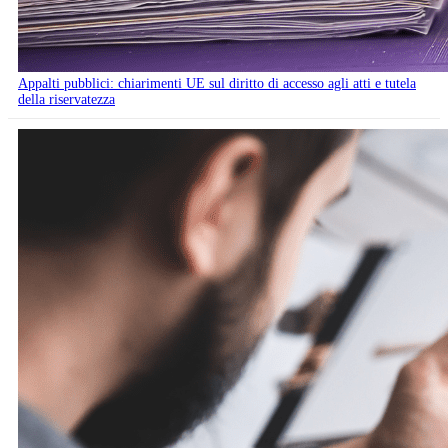
Appalti pubblici: chiarimenti UE sul diritto di accesso agli atti e tutela
della riservatezza