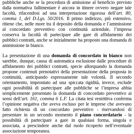
pubbliche anche se la procedura di amissione al beneficio previsto
dalla normativa fallimentare è ancora in itinere ovvero negare tale
facoltà, rifacendosi ad una interpretazione rigorosa dell’
art. 80,
comma 1, del D.Lgs. 50/2016
. Il primo indirizzo, più estensivo,
ritiene che, nelle more tra il deposito della domanda e l’ammissione
al concordato preventivo con continuità aziendale, l’impresa
conserva la facoltà di partecipare alle gare di affidamento dei
pubblici contratti, anche se inizialmente ha proposto una domanda di
ammissione in bianco.
La presentazione di una
domanda di concordato in bianco
non
sarebbe, dunque, causa di automatica esclusione dalle procedure di
affidamento dei pubblici contratti, specie allorquando la domanda
propone contenuti prenotativi della presentazione della proposta in
continuità, anticipando espressamente tale volontà. Il secondo
orientamento, improntato ad una spiccata rigidità, invece, esclude
ogni possibilità di partecipare alle pubbliche se l’impresa abbia
semplicemente presentato la domanda di concordato preventivo ai
sensi dell
’art. 161, comma 6 L.F.
La citata tesi restrittiva conferma
l’opinione negativa che aveva escluso per le imprese che avevano
fatto richiesta di un concordato preventivo - riservandosi di
presentare in un secondo momento il
piano concordatario
- la
possibilità di partecipare a gare in qualsiasi forma, singola e
associata, a prescindere anche dal ruolo ricoperto nell’eventuale
associazione temporanea.