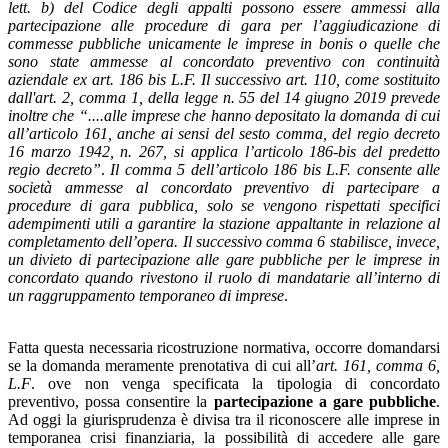
lett. b) del Codice degli appalti possono essere ammessi alla
partecipazione alle procedure di gara per l’aggiudicazione di
commesse pubbliche unicamente le imprese in bonis o quelle che
sono state ammesse al concordato preventivo con continuità
aziendale ex art. 186 bis L.F.
Il successivo art. 110, come sostituito
dall'art. 2, comma 1, della legge n. 55 del 14 giugno 2019 prevede
inoltre che “....alle imprese che hanno depositato la domanda di cui
all’articolo 161, anche ai sensi del sesto comma, del regio decreto
16 marzo 1942, n. 267, si applica l’articolo 186-bis del predetto
regio decreto”
.
Il comma 5 dell’articolo 186 bis L.F. consente alle
società ammesse al concordato preventivo di partecipare a
procedure di gara pubblica, solo se vengono rispettati specifici
adempimenti utili a garantire la stazione appaltante in relazione al
completamento dell’opera. Il successivo comma 6 stabilisce, invece,
un divieto di partecipazione alle gare pubbliche per le imprese in
concordato quando rivestono il ruolo di mandatarie all’interno di
un raggruppamento temporaneo di imprese
.
Fatta questa necessaria ricostruzione normativa, occorre domandarsi
se la domanda meramente prenotativa di cui all’
art. 161, comma 6,
L.F
. ove non venga specificata la tipologia di concordato
preventivo, possa consentire la
partecipazione a gare pubbliche
.
Ad oggi la giurisprudenza è divisa tra il riconoscere alle imprese in
temporanea crisi finanziaria, la possibilità di accedere alle gare