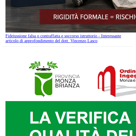
Fideiussione falsa o contraffatta e soccorso istruttorio - Interessante
articolo di approfondimento del dott. Vincenzo Lasco