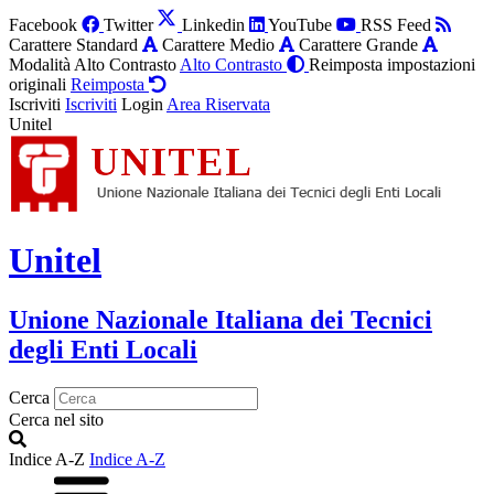
Facebook
Twitter
Linkedin
YouTube
RSS Feed
Carattere Standard
Carattere Medio
Carattere Grande
Modalità Alto Contrasto
Alto Contrasto
Reimposta impostazioni
originali
Reimposta
Iscriviti
Iscriviti
Login
Area Riservata
Unitel
Unitel
Unione Nazionale Italiana dei Tecnici
degli Enti Locali
Cerca
Cerca nel sito
Indice A-Z
Indice A-Z