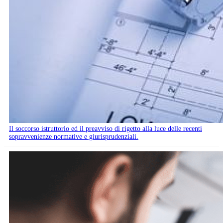
Il soccorso istruttorio ed il preavviso di rigetto alla luce delle recenti
sopravvenienze normative e giurisprudenziali.