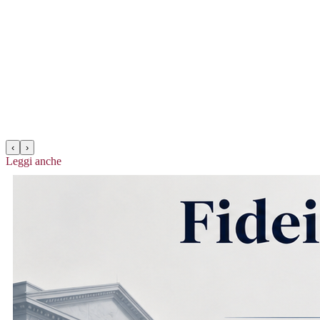
‹
›
Leggi anche