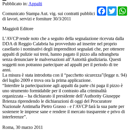
Pubblicato in:
Appalti
Facebo
Twit
Comunicato Stampa Aut. vig. sui contratti pubblici
di lavori, servizi e forniture 30/3/2011
Maggioli Editore
L’AVCP rende noto che a seguito della segnalazione ricevuta dalla
DDA di Reggio Calabria ha provveduto ad inserire nel proprio
casellario i nominativi degli imprenditori segnalati che, per ottenere
appalti di pulizie sui treni, hanno pagato il pizzo alla ndrangheta
senza denunciare le malversazioni all’Autorità giudiziaria. Questi
soggetti non potranno partecipare ad appalti per il periodo di tre
anni.
La misura è stata introdotta con il “pacchetto sicurezza”(legge n. 94)
del luglio 2009 e trova ora la prima applicazione.
“Interdire la partecipazione agli appalti da parte chi paga il pizzo è
uno strumento formidabile per il contrasto alla criminalità
organizzata – ha dichiarato il presidente dell’Authority Giuseppe
Brienza riprendendo le dichiarazioni di oggi del Procuratore
Nazionale Antimafia Pietro Grasso - e l’AVCP farà la sua parte per
sostenere le imprese sane e rendere il mercato trasparente e privo di
interferenze”.
Roma, 30 marzo 2011