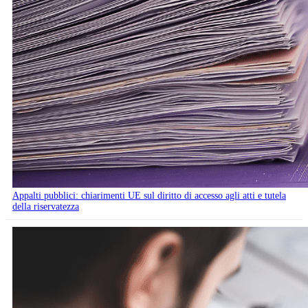
Appalti pubblici: chiarimenti UE sul diritto di accesso agli atti e tutela
della riservatezza