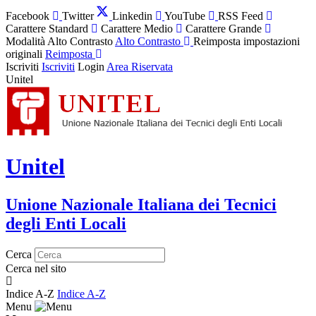
Facebook
Twitter
Linkedin
YouTube
RSS Feed
Carattere Standard
Carattere Medio
Carattere Grande
Modalità Alto Contrasto
Alto Contrasto
Reimposta impostazioni
originali
Reimposta
Iscriviti
Iscriviti
Login
Area Riservata
Unitel
Unitel
Unione Nazionale Italiana dei Tecnici
degli Enti Locali
Cerca
Cerca nel sito
Indice A-Z
Indice A-Z
Menu