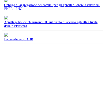
Obbligo di aggregazione dei comuni per gli appalti di opere a valere sul
PNRR - PNC
Appalti pubblici: chiarimenti UE sul diritto di accesso agli atti e tutela
della riservatezza
La newsletter di AOR