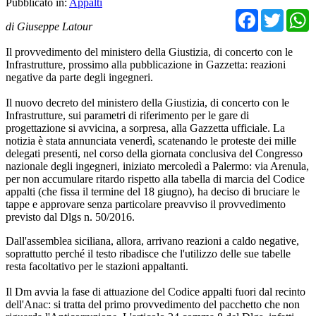
Pubblicato in:
Appalti
Facebo
Twit
di Giuseppe Latour
Il provvedimento del ministero della Giustizia, di concerto con le
Infrastrutture, prossimo alla pubblicazione in Gazzetta: reazioni
negative da parte degli ingegneri.
Il nuovo decreto del ministero della Giustizia, di concerto con le
Infrastrutture, sui parametri di riferimento per le gare di
progettazione si avvicina, a sorpresa, alla Gazzetta ufficiale. La
notizia è stata annunciata venerdì, scatenando le proteste dei mille
delegati presenti, nel corso della giornata conclusiva del Congresso
nazionale degli ingegneri, iniziato mercoledì a Palermo: via Arenula,
per non accumulare ritardo rispetto alla tabella di marcia del Codice
appalti (che fissa il termine del 18 giugno), ha deciso di bruciare le
tappe e approvare senza particolare preavviso il provvedimento
previsto dal Dlgs n. 50/2016.
Dall'assemblea siciliana, allora, arrivano reazioni a caldo negative,
soprattutto perché il testo ribadisce che l'utilizzo delle sue tabelle
resta facoltativo per le stazioni appaltanti.
Il Dm avvia la fase di attuazione del Codice appalti fuori dal recinto
dell'Anac: si tratta del primo provvedimento del pacchetto che non