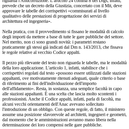
riguarda l'Anticorruzione. L'articolo 24 comma 8 del Dlgs, infatti,
prevede che un decreto della Giustizia, concertato con il Mit, deve
approvare le tabelle dei corrispettivi «commisurati al livello
qualitativo delle prestazioni di progettazione dei servizi di
architettura ed ingegneria».
Nella pratica, con il provvedimento si fissano le modalità di calcolo
degli importi da mettere a base di tutte le gare pubbliche del settore.
Nel merito, non ci sono grandi novità: i parametri restano
praticamente gli stessi già indicati dal Dm n. 143/2013, che fissava
le regole relative al vecchio Codice appalti.
Il pezzo più rilevante del testo non riguarda le tabelle, ma le modalità
della loro applicazione. L'articolo 1, infatti, stabilisce che i
corrispettivi regolati dal testo «possono essere utilizzati dalle stazioni
appaltanti, ove motivatamente ritenuti adeguati, quale criterio o base
di riferimento ai fini dell'individuazione dell'importo
dell'affidamento». Resta, in sostanza, una semplice facoltà in capo
alle stazioni appaltanti. È una scelta che lascia molto scontenti i
professionisti. Anche il Codice appalti, infatti, parla di facoltà, ma
alcuni vecchi orientamenti dell'Anac avevano sollecitato
l'introduzione di un obbligo. Con queste regole, di fatto, il ministero
assume una posizione sfavorevole ad architetti, ingegneri e geometri,
dal momento che le amministrazioni avranno mano libera nella
determinazione dei loro compensi nelle gare pubbliche.