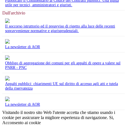
Pubblicato il Commentario al Codice dei Contratti pubblici. Una guida
utile per tecnici, amministratori e giuristi.
Dall'archivio
Il soccorso istruttorio ed il preavviso di rigetto alla luce delle recenti
sopravvenienze normative e giurisprudenziali.
La newsletter di AOR
Obbligo di aggregazione dei comuni per gli appalti di opere a valere sul
PNRR - PNC
Appalti pubblici: chiarimenti UE sul diritto di accesso agli atti e tutela
della riservatezza
La newsletter di AOR
Visitando il nostro sito Web l'utente accetta che stiamo usando i
cookie per assicurare la migliore esperienza di navigazione.
Si,
Acconsento ai cookie