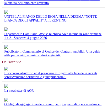
la qualità dell’ambiente costruito
UNITEL AL FIANCO DELLO IEOPA NELLA DECIMA "NOTTE
BIANCA DEGLI APPALTI" A FERENTINO.
Dipartimento Casa Italia. Avviso pubblico Aree interne in zone sismiche
1 e 2 . Scadenza 4 giugno 2026
Pubblicato il Commentario al Codice dei Contratti pubblici. Una guida
utile per tecnici, amministratori e giuristi.
Dall'archivio
Il soccorso istruttorio ed il preavviso di rigetto alla luce delle recenti
sopravvenienze normative e giurisprudenziali.
La newsletter di AOR
Obbligo di aggregazione dei comuni per gli appalti di opere a valere sul