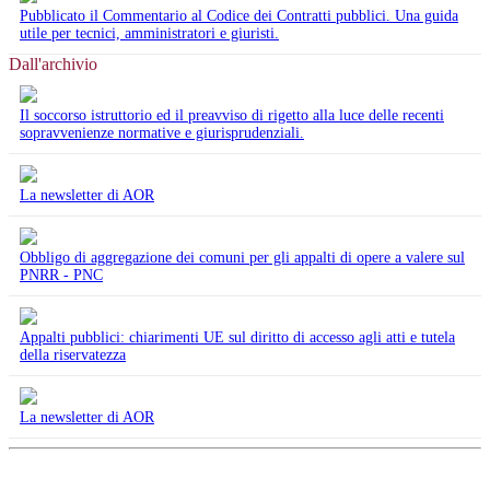
Pubblicato il Commentario al Codice dei Contratti pubblici. Una guida
utile per tecnici, amministratori e giuristi.
Dall'archivio
Il soccorso istruttorio ed il preavviso di rigetto alla luce delle recenti
sopravvenienze normative e giurisprudenziali.
La newsletter di AOR
Obbligo di aggregazione dei comuni per gli appalti di opere a valere sul
PNRR - PNC
Appalti pubblici: chiarimenti UE sul diritto di accesso agli atti e tutela
della riservatezza
La newsletter di AOR