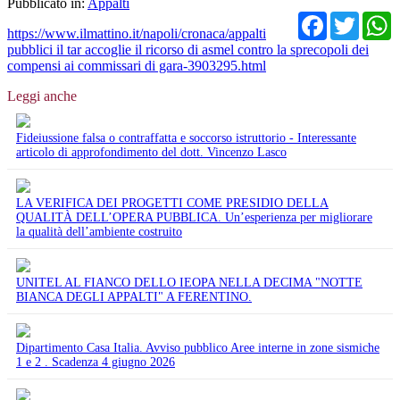
Pubblicato in:
Appalti
Facebo
Twit
https://www.ilmattino.it/napoli/cronaca/appalti
pubblici il tar accoglie il ricorso di asmel contro la sprecopoli dei
compensi ai commissari di gara-3903295.html
Leggi anche
Fideiussione falsa o contraffatta e soccorso istruttorio - Interessante
articolo di approfondimento del dott. Vincenzo Lasco
LA VERIFICA DEI PROGETTI COME PRESIDIO DELLA
QUALITÀ DELL’OPERA PUBBLICA. Un’esperienza per migliorare
la qualità dell’ambiente costruito
UNITEL AL FIANCO DELLO IEOPA NELLA DECIMA "NOTTE
BIANCA DEGLI APPALTI" A FERENTINO.
Dipartimento Casa Italia. Avviso pubblico Aree interne in zone sismiche
1 e 2 . Scadenza 4 giugno 2026