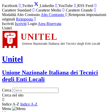
Facebook
Twitter
Linkedin
YouTube
RSS Feed
Carattere Standard
Carattere Medio
Carattere Grande
Modalità Alto Contrasto
Alto Contrasto
Reimposta impostazioni
originali
Reimposta
Iscriviti
Iscriviti
Login
Area Riservata
Unitel
Unitel
Unione Nazionale Italiana dei Tecnici
degli Enti Locali
Cerca
Cerca nel sito
Indice A-Z
Indice A-Z
Menu