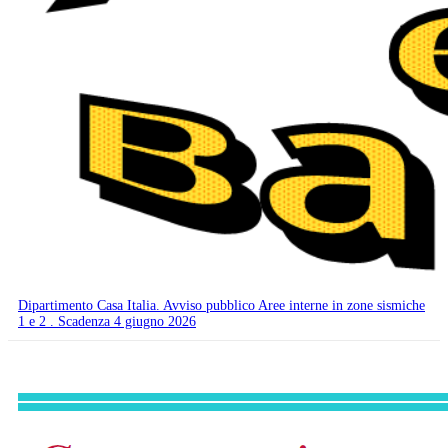
Dipartimento Casa Italia. Avviso pubblico Aree interne in zone sismiche
1 e 2 . Scadenza 4 giugno 2026