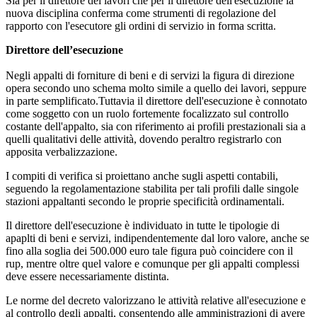
Sia per il direttore dei lavori che per il direttore dell'esecuzione la
nuova disciplina conferma come strumenti di regolazione del
rapporto con l'esecutore gli ordini di servizio in forma scritta.
Direttore dell’esecuzione
Negli appalti di forniture di beni e di servizi la figura di direzione
opera secondo uno schema molto simile a quello dei lavori, seppure
in parte semplificato.Tuttavia il direttore dell'esecuzione è connotato
come soggetto con un ruolo fortemente focalizzato sul controllo
costante dell'appalto, sia con riferimento ai profili prestazionali sia a
quelli qualitativi delle attività, dovendo peraltro registrarlo con
apposita verbalizzazione.
I compiti di verifica si proiettano anche sugli aspetti contabili,
seguendo la regolamentazione stabilita per tali profili dalle singole
stazioni appaltanti secondo le proprie specificità ordinamentali.
Il direttore dell'esecuzione è individuato in tutte le tipologie di
apaplti di beni e servizi, indipendentemente dal loro valore, anche se
fino alla soglia dei 500.000 euro tale figura può coincidere con il
rup, mentre oltre quel valore e comunque per gli appalti complessi
deve essere necessariamente distinta.
Le norme del decreto valorizzano le attività relative all'esecuzione e
al controllo degli appalti, consentendo alle amministrazioni di avere