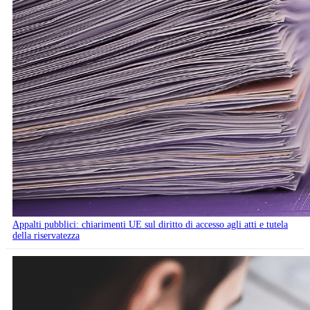
Appalti pubblici: chiarimenti UE sul diritto di accesso agli atti e tutela
della riservatezza