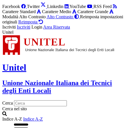
Facebook
Twitter
Linkedin
YouTube
RSS Feed
Carattere Standard
Carattere Medio
Carattere Grande
Modalità Alto Contrasto
Alto Contrasto
Reimposta impostazioni
originali
Reimposta
Iscriviti
Iscriviti
Login
Area Riservata
Unitel
Unitel
Unione Nazionale Italiana dei Tecnici
degli Enti Locali
Cerca
Cerca nel sito
Indice A-Z
Indice A-Z