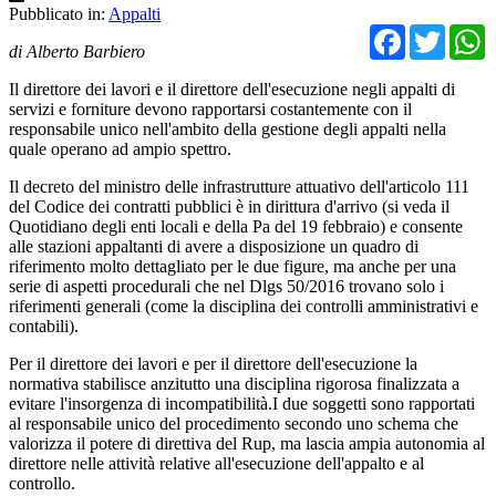
Pubblicato in:
Appalti
Facebo
Twit
di Alberto Barbiero
Il direttore dei lavori e il direttore dell'esecuzione negli appalti di
servizi e forniture devono rapportarsi costantemente con il
responsabile unico nell'ambito della gestione degli appalti nella
quale operano ad ampio spettro.
Il decreto del ministro delle infrastrutture attuativo dell'articolo 111
del Codice dei contratti pubblici è in dirittura d'arrivo (si veda il
Quotidiano degli enti locali e della Pa del 19 febbraio) e consente
alle stazioni appaltanti di avere a disposizione un quadro di
riferimento molto dettagliato per le due figure, ma anche per una
serie di aspetti procedurali che nel Dlgs 50/2016 trovano solo i
riferimenti generali (come la disciplina dei controlli amministrativi e
contabili).
Per il direttore dei lavori e per il direttore dell'esecuzione la
normativa stabilisce anzitutto una disciplina rigorosa finalizzata a
evitare l'insorgenza di incompatibilità.I due soggetti sono rapportati
al responsabile unico del procedimento secondo uno schema che
valorizza il potere di direttiva del Rup, ma lascia ampia autonomia al
direttore nelle attività relative all'esecuzione dell'appalto e al
controllo.