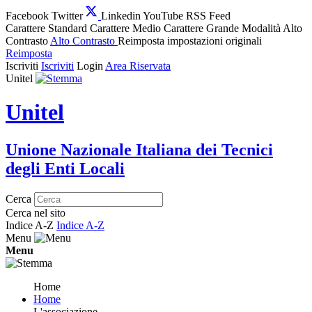
Facebook
Twitter
Linkedin
YouTube
RSS Feed
Carattere Standard
Carattere Medio
Carattere Grande
Modalità Alto
Contrasto
Alto Contrasto
Reimposta impostazioni originali
Reimposta
Iscriviti
Iscriviti
Login
Area Riservata
Unitel
Unitel
Unione Nazionale Italiana dei Tecnici
degli Enti Locali
Cerca
Cerca nel sito
Indice A-Z
Indice A-Z
Menu
Menu
Home
Home
L'associazione