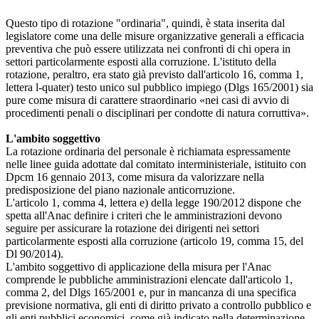
Questo tipo di rotazione "ordinaria", quindi, è stata inserita dal
legislatore come una delle misure organizzative generali a efficacia
preventiva che può essere utilizzata nei confronti di chi opera in
settori particolarmente esposti alla corruzione. L'istituto della
rotazione, peraltro, era stato già previsto dall'articolo 16, comma 1,
lettera l-quater) testo unico sul pubblico impiego (Dlgs 165/2001) sia
pure come misura di carattere straordinario «nei casi di avvio di
procedimenti penali o disciplinari per condotte di natura corruttiva».
L'ambito soggettivo
La rotazione ordinaria del personale è richiamata espressamente
nelle linee guida adottate dal comitato interministeriale, istituito con
Dpcm 16 gennaio 2013, come misura da valorizzare nella
predisposizione del piano nazionale anticorruzione.
L'articolo 1, comma 4, lettera e) della legge 190/2012 dispone che
spetta all'Anac definire i criteri che le amministrazioni devono
seguire per assicurare la rotazione dei dirigenti nei settori
particolarmente esposti alla corruzione (articolo 19, comma 15, del
Dl 90/2014).
L'ambito soggettivo di applicazione della misura per l'Anac
comprende le pubbliche amministrazioni elencate dall'articolo 1,
comma 2, del Dlgs 165/2001 e, pur in mancanza di una specifica
previsione normativa, gli enti di diritto privato a controllo pubblico e
gli enti pubblici economici, come già indicato nella determinazione