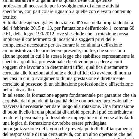
amministrativa e di garantire la qualità delle competenze
professionali necessarie per lo svolgimento di alcune attività
specifiche, con particolare riguardo a quelle con elevato contenuto
tecnico.
Si tratta di esigenze già evidenziate dall'Anac nella propria delibera
del 4 febbraio 2015 n. 13, per l'attuazione dell'articolo 1, comma 60
e 61, della legge 190/2012, ove si esclude che la rotazione possa
implicare il conferimento di incarichi a soggetti privi delle
competenze necessarie per assicurare la continuità dell'azione
amministrativa. Occorre tenere presente, inoltre, che sussistono
alcune ipotesi in cui è la stessa legge che stabilisce espressamente la
specifica qualifica professionale che devono possedere alcuni
soggetti che lavorano in determinati uffici, qualifica direttamente
correlata alle funzioni attribuite a detti uffici; ciò avviene di norma
nei casi in cui lo svolgimento di una prestazione è direttamente
correlato al possesso di un'abilitazione professionale e all'iscrizione
nel relativo albo.
In tal senso, la formazione appare fondamentale per garantire che sia
acquisita dai dipendenti la qualità delle competenze professionali e
trasversali necessarie per dare luogo alla rotazione. Una formazione
di buon livello in una pluralità di ambiti operativi può contribuire a
rendere il personale più flessibile e impiegabile in diverse attività. In
una logica di formazione dovrebbe essere privilegiata
un'organizzazione del lavoro che preveda periodi di affiancamento
del responsabile di una certa attività, con un altro operatore che nel