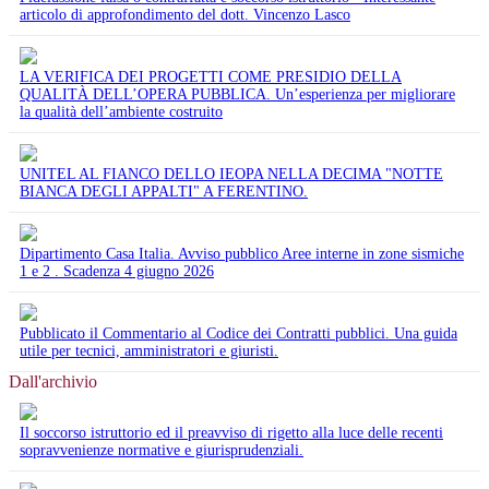
articolo di approfondimento del dott. Vincenzo Lasco
LA VERIFICA DEI PROGETTI COME PRESIDIO DELLA
QUALITÀ DELL’OPERA PUBBLICA. Un’esperienza per migliorare
la qualità dell’ambiente costruito
UNITEL AL FIANCO DELLO IEOPA NELLA DECIMA "NOTTE
BIANCA DEGLI APPALTI" A FERENTINO.
Dipartimento Casa Italia. Avviso pubblico Aree interne in zone sismiche
1 e 2 . Scadenza 4 giugno 2026
Pubblicato il Commentario al Codice dei Contratti pubblici. Una guida
utile per tecnici, amministratori e giuristi.
Dall'archivio
Il soccorso istruttorio ed il preavviso di rigetto alla luce delle recenti
sopravvenienze normative e giurisprudenziali.