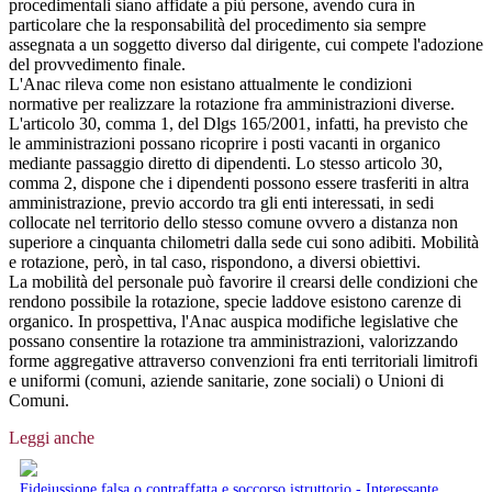
procedimentali siano affidate a più persone, avendo cura in
particolare che la responsabilità del procedimento sia sempre
assegnata a un soggetto diverso dal dirigente, cui compete l'adozione
del provvedimento finale.
L'Anac rileva come non esistano attualmente le condizioni
normative per realizzare la rotazione fra amministrazioni diverse.
L'articolo 30, comma 1, del Dlgs 165/2001, infatti, ha previsto che
le amministrazioni possano ricoprire i posti vacanti in organico
mediante passaggio diretto di dipendenti. Lo stesso articolo 30,
comma 2, dispone che i dipendenti possono essere trasferiti in altra
amministrazione, previo accordo tra gli enti interessati, in sedi
collocate nel territorio dello stesso comune ovvero a distanza non
superiore a cinquanta chilometri dalla sede cui sono adibiti. Mobilità
e rotazione, però, in tal caso, rispondono, a diversi obiettivi.
La mobilità del personale può favorire il crearsi delle condizioni che
rendono possibile la rotazione, specie laddove esistono carenze di
organico. In prospettiva, l'Anac auspica modifiche legislative che
possano consentire la rotazione tra amministrazioni, valorizzando
forme aggregative attraverso convenzioni fra enti territoriali limitrofi
e uniformi (comuni, aziende sanitarie, zone sociali) o Unioni di
Comuni.
Leggi anche
Fideiussione falsa o contraffatta e soccorso istruttorio - Interessante