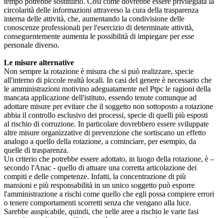
tempo potrebbe sostituirlo. Così come dovrebbe essere privilegiata la
circolarità delle informazioni attraverso la cura della trasparenza
interna delle attività, che, aumentando la condivisione delle
conoscenze professionali per l'esercizio di determinate attività,
conseguentemente aumenta le possibilità di impiegare per esse
personale diverso.
Le misure alternative
Non sempre la rotazione è misura che si può realizzare, specie
all'interno di piccole realtà locali. In casi del genere è necessario che
le amministrazioni motivino adeguatamente nel Ptpc le ragioni della
mancata applicazione dell'istituto, essendo tenute comunque ad
adottare misure per evitare che il soggetto non sottoposto a rotazione
abbia il controllo esclusivo dei processi, specie di quelli più esposti
al rischio di corruzione. In particolare dovrebbero essere sviluppate
altre misure organizzative di prevenzione che sortiscano un effetto
analogo a quello della rotazione, a cominciare, per esempio, da
quelle di trasparenza.
Un criterio che potrebbe essere adottato, in luogo della rotazione, è –
secondo l'Anac - quello di attuare una corretta articolazione dei
compiti e delle competenze. Infatti, la concentrazione di più
mansioni e più responsabilità in un unico soggetto può esporre
l'amministrazione a rischi come quello che egli possa compiere errori
o tenere comportamenti scorretti senza che vengano alla luce.
Sarebbe auspicabile, quindi, che nelle aree a rischio le varie fasi