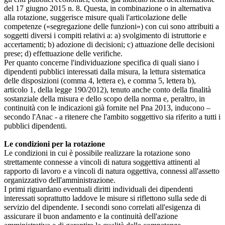
del 17 giugno 2015 n. 8. Questa, in combinazione o in alternativa
alla rotazione, suggerisce misure quali l'articolazione delle
competenze («segregazione delle funzioni») con cui sono attribuiti a
soggetti diversi i compiti relativi a: a) svolgimento di istruttorie e
accertamenti; b) adozione di decisioni; c) attuazione delle decisioni
prese; d) effettuazione delle verifiche.
Per quanto concerne l'individuazione specifica di quali siano i
dipendenti pubblici interessati dalla misura, la lettura sistematica
delle disposizioni (comma 4, lettera e), e comma 5, lettera b),
articolo 1, della legge 190/2012), tenuto anche conto della finalità
sostanziale della misura e dello scopo della norma e, peraltro, in
continuità con le indicazioni già fornite nel Pna 2013, inducono –
secondo l'Anac - a ritenere che l'ambito soggettivo sia riferito a tutti i
pubblici dipendenti.
Le condizioni per la rotazione
Le condizioni in cui è possibile realizzare la rotazione sono
strettamente connesse a vincoli di natura soggettiva attinenti al
rapporto di lavoro e a vincoli di natura oggettiva, connessi all'assetto
organizzativo dell'amministrazione.
I primi riguardano eventuali diritti individuali dei dipendenti
interessati soprattutto laddove le misure si riflettono sulla sede di
servizio del dipendente. I secondi sono correlati all'esigenza di
assicurare il buon andamento e la continuità dell'azione