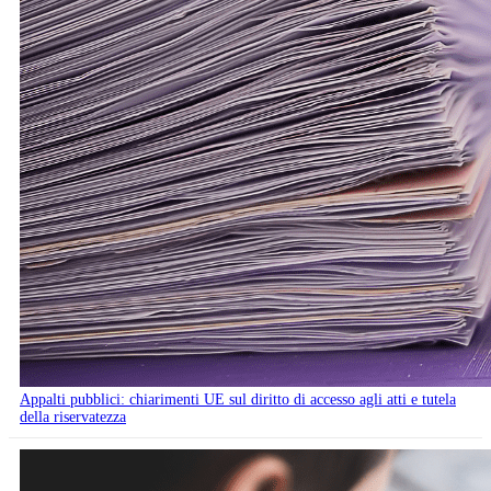
Appalti pubblici: chiarimenti UE sul diritto di accesso agli atti e tutela
della riservatezza