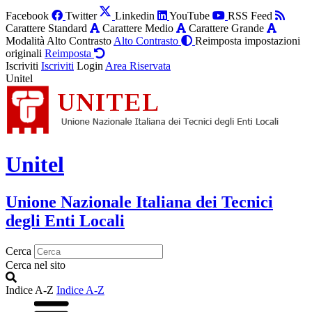
Facebook
Twitter
Linkedin
YouTube
RSS Feed
Carattere Standard
Carattere Medio
Carattere Grande
Modalità Alto Contrasto
Alto Contrasto
Reimposta impostazioni
originali
Reimposta
Iscriviti
Iscriviti
Login
Area Riservata
Unitel
Unitel
Unione Nazionale Italiana dei Tecnici
degli Enti Locali
Cerca
Cerca nel sito
Indice A-Z
Indice A-Z