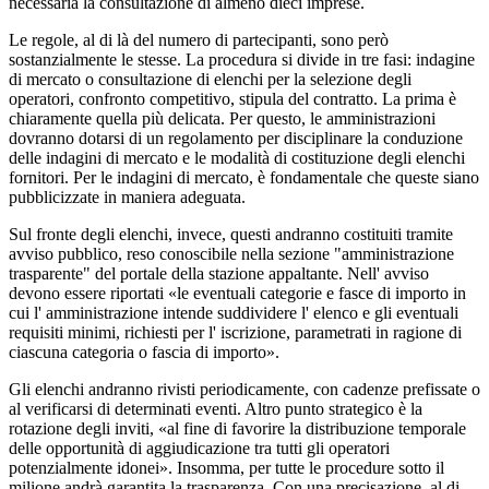
necessaria la consultazione di almeno dieci imprese.
Le regole, al di là del numero di partecipanti, sono però
sostanzialmente le stesse. La procedura si divide in tre fasi: indagine
di mercato o consultazione di elenchi per la selezione degli
operatori, confronto competitivo, stipula del contratto. La prima è
chiaramente quella più delicata. Per questo, le amministrazioni
dovranno dotarsi di un regolamento per disciplinare la conduzione
delle indagini di mercato e le modalità di costituzione degli elenchi
fornitori. Per le indagini di mercato, è fondamentale che queste siano
pubblicizzate in maniera adeguata.
Sul fronte degli elenchi, invece, questi andranno costituiti tramite
avviso pubblico, reso conoscibile nella sezione "amministrazione
trasparente" del portale della stazione appaltante. Nell' avviso
devono essere riportati «le eventuali categorie e fasce di importo in
cui l' amministrazione intende suddividere l' elenco e gli eventuali
requisiti minimi, richiesti per l' iscrizione, parametrati in ragione di
ciascuna categoria o fascia di importo».
Gli elenchi andranno rivisti periodicamente, con cadenze prefissate o
al verificarsi di determinati eventi. Altro punto strategico è la
rotazione degli inviti, «al fine di favorire la distribuzione temporale
delle opportunità di aggiudicazione tra tutti gli operatori
potenzialmente idonei». Insomma, per tutte le procedure sotto il
milione andrà garantita la trasparenza. Con una precisazione, al di