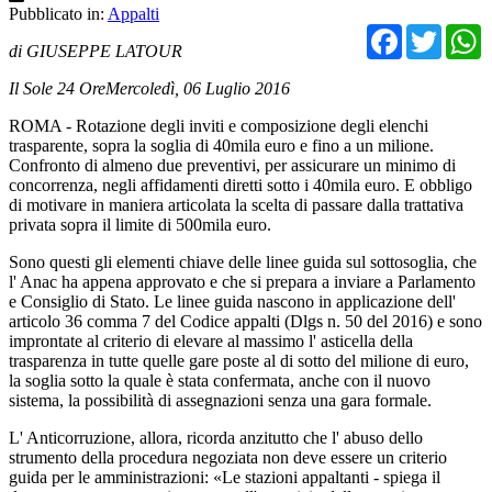
Pubblicato in:
Appalti
Facebo
Twit
di GIUSEPPE LATOUR
Il Sole 24 OreMercoledì, 06 Luglio 2016
ROMA - Rotazione degli inviti e composizione degli elenchi
trasparente, sopra la soglia di 40mila euro e fino a un milione.
Confronto di almeno due preventivi, per assicurare un minimo di
concorrenza, negli affidamenti diretti sotto i 40mila euro. E obbligo
di motivare in maniera articolata la scelta di passare dalla trattativa
privata sopra il limite di 500mila euro.
Sono questi gli elementi chiave delle linee guida sul sottosoglia, che
l' Anac ha appena approvato e che si prepara a inviare a Parlamento
e Consiglio di Stato. Le linee guida nascono in applicazione dell'
articolo 36 comma 7 del Codice appalti (Dlgs n. 50 del 2016) e sono
improntate al criterio di elevare al massimo l' asticella della
trasparenza in tutte quelle gare poste al di sotto del milione di euro,
la soglia sotto la quale è stata confermata, anche con il nuovo
sistema, la possibilità di assegnazioni senza una gara formale.
L' Anticorruzione, allora, ricorda anzitutto che l' abuso dello
strumento della procedura negoziata non deve essere un criterio
guida per le amministrazioni: «Le stazioni appaltanti - spiega il