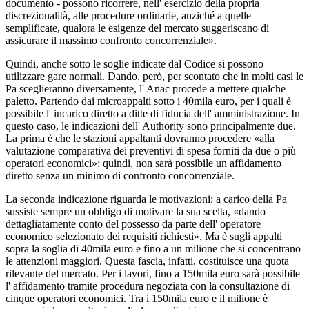
documento - possono ricorrere, nell' esercizio della propria
discrezionalità, alle procedure ordinarie, anziché a quelle
semplificate, qualora le esigenze del mercato suggeriscano di
assicurare il massimo confronto concorrenziale».
Quindi, anche sotto le soglie indicate dal Codice si possono
utilizzare gare normali. Dando, però, per scontato che in molti casi le
Pa sceglieranno diversamente, l' Anac procede a mettere qualche
paletto. Partendo dai microappalti sotto i 40mila euro, per i quali è
possibile l' incarico diretto a ditte di fiducia dell' amministrazione. In
questo caso, le indicazioni dell' Authority sono principalmente due.
La prima è che le stazioni appaltanti dovranno procedere «alla
valutazione comparativa dei preventivi di spesa forniti da due o più
operatori economici»: quindi, non sarà possibile un affidamento
diretto senza un minimo di confronto concorrenziale.
La seconda indicazione riguarda le motivazioni: a carico della Pa
sussiste sempre un obbligo di motivare la sua scelta, «dando
dettagliatamente conto del possesso da parte dell' operatore
economico selezionato dei requisiti richiesti». Ma è sugli appalti
sopra la soglia di 40mila euro e fino a un milione che si concentrano
le attenzioni maggiori. Questa fascia, infatti, costituisce una quota
rilevante del mercato. Per i lavori, fino a 150mila euro sarà possibile
l' affidamento tramite procedura negoziata con la consultazione di
cinque operatori economici. Tra i 150mila euro e il milione è