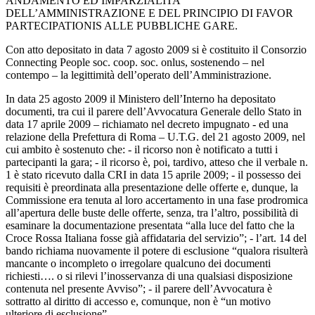
ANDAMENTO ED IMPARZIALITA’
DELL’AMMINISTRAZIONE E DEL PRINCIPIO DI FAVOR
PARTECIPATIONIS ALLE PUBBLICHE GARE.
Con atto depositato in data 7 agosto 2009 si è costituito il Consorzio
Connecting People soc. coop. soc. onlus, sostenendo – nel
contempo – la legittimità dell’operato dell’Amministrazione.
In data 25 agosto 2009 il Ministero dell’Interno ha depositato
documenti, tra cui il parere dell’Avvocatura Generale dello Stato in
data 17 aprile 2009 – richiamato nel decreto impugnato - ed una
relazione della Prefettura di Roma – U.T.G. del 21 agosto 2009, nel
cui ambito è sostenuto che: - il ricorso non è notificato a tutti i
partecipanti la gara; - il ricorso è, poi, tardivo, atteso che il verbale n.
1 è stato ricevuto dalla CRI in data 15 aprile 2009; - il possesso dei
requisiti è preordinata alla presentazione delle offerte e, dunque, la
Commissione era tenuta al loro accertamento in una fase prodromica
all’apertura delle buste delle offerte, senza, tra l’altro, possibilità di
esaminare la documentazione presentata “alla luce del fatto che la
Croce Rossa Italiana fosse già affidataria del servizio”; - l’art. 14 del
bando richiama nuovamente il potere di esclusione “qualora risulterà
mancante o incompleto o irregolare qualcuno dei documenti
richiesti…. o si rilevi l’inosservanza di una qualsiasi disposizione
contenuta nel presente Avviso”; - il parere dell’Avvocatura è
sottratto al diritto di accesso e, comunque, non è “un motivo
ulteriore di esclusione”.