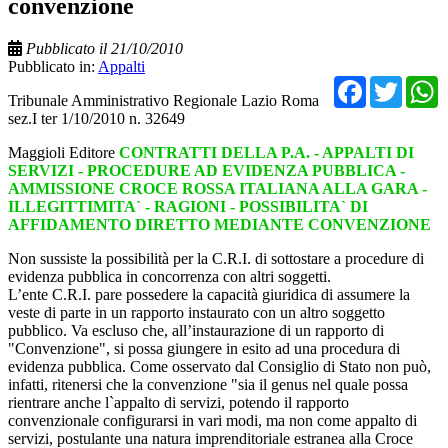
convenzione
Pubblicato il 21/10/2010
Pubblicato in:
Appalti
Facebo
Twit
Tribunale Amministrativo Regionale Lazio Roma
sez.I ter 1/10/2010 n. 32649
Maggioli Editore
CONTRATTI DELLA P.A. - APPALTI DI
SERVIZI - PROCEDURE AD EVIDENZA PUBBLICA -
AMMISSIONE CROCE ROSSA ITALIANA ALLA GARA -
ILLEGITTIMITA` - RAGIONI - POSSIBILITA` DI
AFFIDAMENTO DIRETTO MEDIANTE CONVENZIONE
Non sussiste la possibilità per la C.R.I. di sottostare a procedure di
evidenza pubblica in concorrenza con altri soggetti.
L’ente C.R.I. pare possedere la capacità giuridica di assumere la
veste di parte in un rapporto instaurato con un altro soggetto
pubblico. Va escluso che, all’instaurazione di un rapporto di
"Convenzione", si possa giungere in esito ad una procedura di
evidenza pubblica. Come osservato dal Consiglio di Stato non può,
infatti, ritenersi che la convenzione "sia il genus nel quale possa
rientrare anche l`appalto di servizi, potendo il rapporto
convenzionale configurarsi in vari modi, ma non come appalto di
servizi, postulante una natura imprenditoriale estranea alla Croce