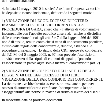
dell’Amministrazione.
4. In data 12 maggio 2010 la società Auxilium Cooperativa sociale
ha depositato ricorso incidentale, deducendo i seguenti motivi:
1) VIOLAZIONE DI LEGGE, ECCESSO DI POTERE:
INAMMISSIBILITA’ DELLA RICORRENTE ALLA
PROCEDURA DI GARA, atteso che: - l’attività di volontariato è
incompatibile con l’appalto pubblico di servizi; - anche la disciplina
delle convenzione di cui agli artt. 5 e 7 della legge n. 266 del 1991
non è di ausilio, tenuto conto che si tratta di uno strumento peculiare,
avulso dalle regole della concorrenza e, dunque, estraneo alle
procedure di selezione; - lo statuto della CRI, approvato con decreto
del P.C.M. del 6 maggio 2005, n. 97, non prevede l’esercizio di
attività a mezzo della stipula di contratti di appalto, “potendo
l’associazione in parola agire solo a mezzo di convenzioni” (art. 2).
2) VIOLAZIONE DEL DISPOSTO DELL’ART. 17 DELLA
LEGGE N. 68 DEL 1999, ECCESSO DI POTERE
VIOLAZIONE DELLA PAR CONDICIO DEI CONCORRENTI.
La ricorrente avrebbe dovuto essere estromessa anche per aver
omesso di autocertificare o certificare l’ottemperanza o la non
assoggettabilità alle norme in materia di diritto al lavoro dei disabili.
In medesima data ha prodotto documenti.