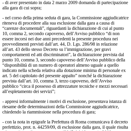
- di aver presentato in data 2 marzo 2009 domanda di partecipazione
alla gara di cui sopra;
- nel corso della prima seduta di gara, la Commissione aggiudicatrice
riteneva di procedere alla sua esclusione dalla gara a causa di
“carenze documentali”, riguardanti la dichiarazione di cui al punto
10, comma 2, secondo capoverso, dell’Avviso pubblico “di non
essere incorsi nei due anni precedenti la presente procedura nei
provvedimenti previsti dall’art. 44, D. Lgs. 286/98 in relazione
all’art. 43 dello stesso Decreto su l’immigrazione, per gravi
comportamenti ed atti discriminatori”, la dichiarazione prevista dal
punto 10, comma 3, secondo capoverso dell’Avviso pubblico della
“disponibilità di un numero di operatori almeno uguale a quello
indicato nella scheda relativa alla dotazione minima di personale ex
art. 5 del capitolato del presente appalto” nonché la dichiarazione
prevista dall’art. 10, comma 3, terzo capoverso, dell’Avviso
pubblico “circa il possesso di attrezzature tecniche e mezzi necessari
all’espletamento dei servizi”;
- appresi informalmente i motivi di esclusione, presentava istanza di
riesame delle determinazioni della Commissione aggiudicatrice,
chiedendo la riammissione nella procedura di gara;
- con la nota in epigrafe la Prefettura di Roma comunicava il decreto
prefettizio, prot. n. 44259/09, di esclusione dalla gara, il quale risulta