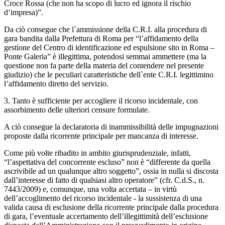
Croce Rossa (che non ha scopo di lucro ed ignora il rischio
d’impresa)”.
Da ciò consegue che l`ammissione della C.R.I. alla procedura di
gara bandita dalla Prefettura di Roma per “l’affidamento della
gestione del Centro di identificazione ed espulsione sito in Roma –
Ponte Galeria” è illegittima, potendosi semmai ammettere (ma la
questione non fa parte della materia del contendere nel presente
giudizio) che le peculiari caratteristiche dell`ente C.R.I. legittimino
l’affidamento diretto del servizio.
3. Tanto è sufficiente per accogliere il ricorso incidentale, con
assorbimento delle ulteriori censure formulate.
A ciò consegue la declaratoria di inammissibilità delle impugnazioni
proposte dalla ricorrente principale per mancanza di interesse.
Come più volte ribadito in ambito giurisprudenziale, infatti,
“l’aspettativa del concorrente escluso” non è “differente da quella
ascrivibile ad un qualunque altro soggetto”, ossia in nulla si discosta
dall’interesse di fatto di qualsiasi altro operatore” (cfr. C.d.S., n.
7443/2009) e, comunque, una volta accertata – in virtù
dell’accoglimento del ricorso incidentale - la sussistenza di una
valida causa di esclusione della ricorrente principale dalla procedura
di gara, l’eventuale accertamento dell’illegittimità dell’esclusione