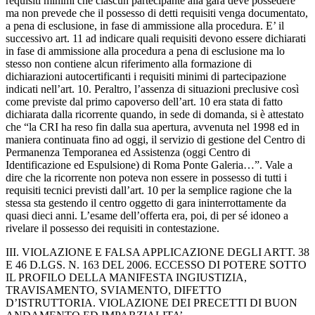
requisiti minimi che ciascun partecipante alla gara deve possedere
ma non prevede che il possesso di detti requisiti venga documentato,
a pena di esclusione, in fase di ammissione alla procedura. E’ il
successivo art. 11 ad indicare quali requisiti devono essere dichiarati
in fase di ammissione alla procedura a pena di esclusione ma lo
stesso non contiene alcun riferimento alla formazione di
dichiarazioni autocertificanti i requisiti minimi di partecipazione
indicati nell’art. 10. Peraltro, l’assenza di situazioni preclusive così
come previste dal primo capoverso dell’art. 10 era stata di fatto
dichiarata dalla ricorrente quando, in sede di domanda, si è attestato
che “la CRI ha reso fin dalla sua apertura, avvenuta nel 1998 ed in
maniera continuata fino ad oggi, il servizio di gestione del Centro di
Permanenza Temporanea ed Assistenza (oggi Centro di
Identificazione ed Espulsione) di Roma Ponte Galeria…”. Vale a
dire che la ricorrente non poteva non essere in possesso di tutti i
requisiti tecnici previsti dall’art. 10 per la semplice ragione che la
stessa sta gestendo il centro oggetto di gara ininterrottamente da
quasi dieci anni. L’esame dell’offerta era, poi, di per sé idoneo a
rivelare il possesso dei requisiti in contestazione.
III. VIOLAZIONE E FALSA APPLICAZIONE DEGLI ARTT. 38
E 46 D.LGS. N. 163 DEL 2006. ECCESSO DI POTERE SOTTO
IL PROFILO DELLA MANIFESTA INGIUSTIZIA,
TRAVISAMENTO, SVIAMENTO, DIFETTO
D’ISTRUTTORIA. VIOLAZIONE DEI PRECETTI DI BUON