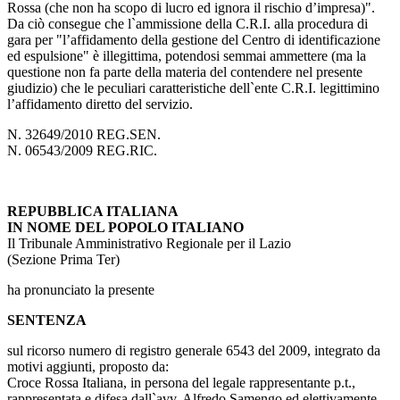
Rossa (che non ha scopo di lucro ed ignora il rischio d’impresa)".
Da ciò consegue che l`ammissione della C.R.I. alla procedura di
gara per "l’affidamento della gestione del Centro di identificazione
ed espulsione" è illegittima, potendosi semmai ammettere (ma la
questione non fa parte della materia del contendere nel presente
giudizio) che le peculiari caratteristiche dell`ente C.R.I. legittimino
l’affidamento diretto del servizio.
N. 32649/2010 REG.SEN.
N. 06543/2009 REG.RIC.
REPUBBLICA ITALIANA
IN NOME DEL POPOLO ITALIANO
Il Tribunale Amministrativo Regionale per il Lazio
(Sezione Prima Ter)
ha pronunciato la presente
SENTENZA
sul ricorso numero di registro generale 6543 del 2009, integrato da
motivi aggiunti, proposto da:
Croce Rossa Italiana, in persona del legale rappresentante p.t.,
rappresentata e difesa dall`avv. Alfredo Samengo ed elettivamente