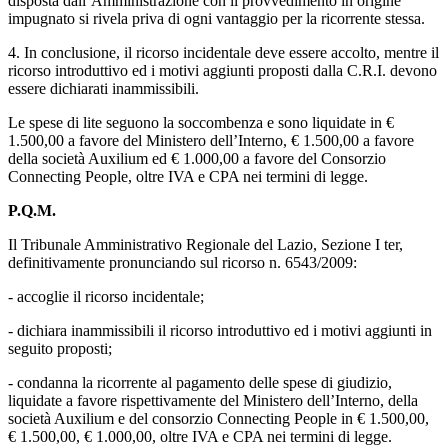
disposta dall’Amministrazione con il provvedimento in origine
impugnato si rivela priva di ogni vantaggio per la ricorrente stessa.
4. In conclusione, il ricorso incidentale deve essere accolto, mentre il
ricorso introduttivo ed i motivi aggiunti proposti dalla C.R.I. devono
essere dichiarati inammissibili.
Le spese di lite seguono la soccombenza e sono liquidate in €
1.500,00 a favore del Ministero dell’Interno, € 1.500,00 a favore
della società Auxilium ed € 1.000,00 a favore del Consorzio
Connecting People, oltre IVA e CPA nei termini di legge.
P.Q.M.
Il Tribunale Amministrativo Regionale del Lazio, Sezione I ter,
definitivamente pronunciando sul ricorso n. 6543/2009:
- accoglie il ricorso incidentale;
- dichiara inammissibili il ricorso introduttivo ed i motivi aggiunti in
seguito proposti;
- condanna la ricorrente al pagamento delle spese di giudizio,
liquidate a favore rispettivamente del Ministero dell’Interno, della
società Auxilium e del consorzio Connecting People in € 1.500,00,
€ 1.500,00, € 1.000,00, oltre IVA e CPA nei termini di legge.