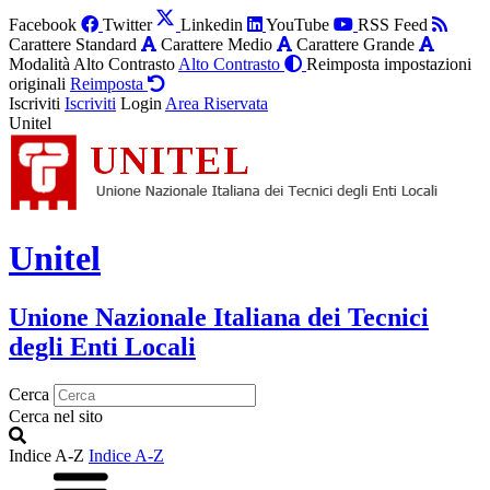
Facebook
Twitter
Linkedin
YouTube
RSS Feed
Carattere Standard
Carattere Medio
Carattere Grande
Modalità Alto Contrasto
Alto Contrasto
Reimposta impostazioni
originali
Reimposta
Iscriviti
Iscriviti
Login
Area Riservata
Unitel
Unitel
Unione Nazionale Italiana dei Tecnici
degli Enti Locali
Cerca
Cerca nel sito
Indice A-Z
Indice A-Z