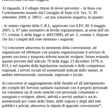
Al riguardo, il Collegio ritiene di dover pervenire – in linea con
l’orientamento assunto dal Consiglio di Stato (cfr. Sez. V, 30
settembre 2009, n. 5891) – ad una soluzione negativa, in quanto:
- lo statuto vigente della C.R.I., approvato con d.P.C.M. 6 maggio
2005, n. 97 (atto normativo di livello regolamentare, ai sensi dell`art.
17, comma 3, della legge n. 400/1988), all`art. 2, comma 1, dispone
che fra i compiti dell`ente rientrano i seguenti:
“c) concorrere attraverso lo strumento della convenzione, ad
organizzare ed effettuare con propria organizzazione il servizio di
pronto soccorso e trasporto infermi nonché svolgere, fermo restando
quanto previsto dall`articolo 70 della legge 23 dicembre 1978, n.
833, e nel rispetto della legislazione nazionale e delle competenze
regionali, i servizi sociali ed assistenziali indicati dallo statuto, in
ambito internazionale, nazionale, regionale e locale;
d) concorrere al raggiungimento delle finalità ed all`adempimento
dei compiti del Servizio sanitario nazionale con il proprio personale
sia volontario sia di ruolo nonché con personale comandato o
assegnato e svolgere, altresì, attività e servizi sanitari e socio-
assistenziali per conto dello Stato, delle regioni e degli altri enti
pubblici e privati, attraverso la stipula di apposite convenzioni”;