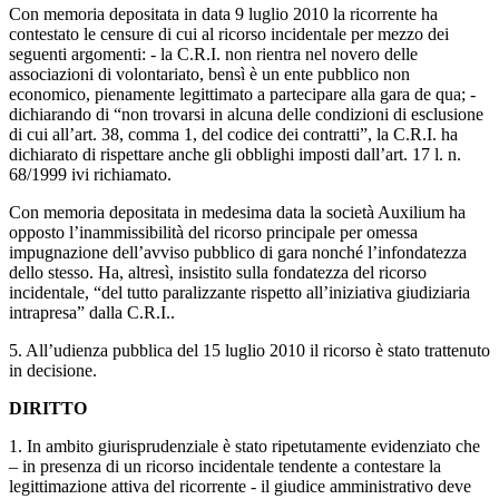
Con memoria depositata in data 9 luglio 2010 la ricorrente ha
contestato le censure di cui al ricorso incidentale per mezzo dei
seguenti argomenti: - la C.R.I. non rientra nel novero delle
associazioni di volontariato, bensì è un ente pubblico non
economico, pienamente legittimato a partecipare alla gara de qua; -
dichiarando di “non trovarsi in alcuna delle condizioni di esclusione
di cui all’art. 38, comma 1, del codice dei contratti”, la C.R.I. ha
dichiarato di rispettare anche gli obblighi imposti dall’art. 17 l. n.
68/1999 ivi richiamato.
Con memoria depositata in medesima data la società Auxilium ha
opposto l’inammissibilità del ricorso principale per omessa
impugnazione dell’avviso pubblico di gara nonché l’infondatezza
dello stesso. Ha, altresì, insistito sulla fondatezza del ricorso
incidentale, “del tutto paralizzante rispetto all’iniziativa giudiziaria
intrapresa” dalla C.R.I..
5. All’udienza pubblica del 15 luglio 2010 il ricorso è stato trattenuto
in decisione.
DIRITTO
1. In ambito giurisprudenziale è stato ripetutamente evidenziato che
– in presenza di un ricorso incidentale tendente a contestare la
legittimazione attiva del ricorrente - il giudice amministrativo deve