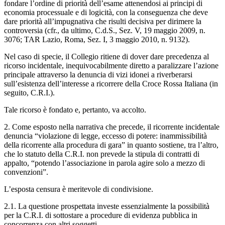
fondare l’ordine di priorità dell’esame attenendosi ai principi di
economia processuale e di logicità, con la conseguenza che deve
dare priorità all’impugnativa che risulti decisiva per dirimere la
controversia (cfr., da ultimo, C.d.S., Sez. V, 19 maggio 2009, n.
3076; TAR Lazio, Roma, Sez. I, 3 maggio 2010, n. 9132).
Nel caso di specie, il Collegio ritiene di dover dare precedenza al
ricorso incidentale, inequivocabilmente diretto a paralizzare l’azione
principale attraverso la denuncia di vizi idonei a riverberarsi
sull’esistenza dell’interesse a ricorrere della Croce Rossa Italiana (in
seguito, C.R.I.).
Tale ricorso è fondato e, pertanto, va accolto.
2. Come esposto nella narrativa che precede, il ricorrente incidentale
denuncia “violazione di legge, eccesso di potere: inammissibilità
della ricorrente alla procedura di gara” in quanto sostiene, tra l’altro,
che lo statuto della C.R.I. non prevede la stipula di contratti di
appalto, “potendo l’associazione in parola agire solo a mezzo di
convenzioni”.
L’esposta censura è meritevole di condivisione.
2.1. La questione prospettata investe essenzialmente la possibilità
per la C.R.I. di sottostare a procedure di evidenza pubblica in
concorrenza con altri soggetti.