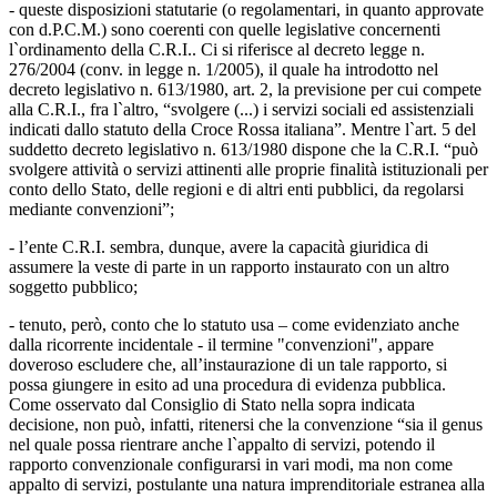
- queste disposizioni statutarie (o regolamentari, in quanto approvate
con d.P.C.M.) sono coerenti con quelle legislative concernenti
l`ordinamento della C.R.I.. Ci si riferisce al decreto legge n.
276/2004 (conv. in legge n. 1/2005), il quale ha introdotto nel
decreto legislativo n. 613/1980, art. 2, la previsione per cui compete
alla C.R.I., fra l`altro, “svolgere (...) i servizi sociali ed assistenziali
indicati dallo statuto della Croce Rossa italiana”. Mentre l`art. 5 del
suddetto decreto legislativo n. 613/1980 dispone che la C.R.I. “può
svolgere attività o servizi attinenti alle proprie finalità istituzionali per
conto dello Stato, delle regioni e di altri enti pubblici, da regolarsi
mediante convenzioni”;
- l’ente C.R.I. sembra, dunque, avere la capacità giuridica di
assumere la veste di parte in un rapporto instaurato con un altro
soggetto pubblico;
- tenuto, però, conto che lo statuto usa – come evidenziato anche
dalla ricorrente incidentale - il termine "convenzioni", appare
doveroso escludere che, all’instaurazione di un tale rapporto, si
possa giungere in esito ad una procedura di evidenza pubblica.
Come osservato dal Consiglio di Stato nella sopra indicata
decisione, non può, infatti, ritenersi che la convenzione “sia il genus
nel quale possa rientrare anche l`appalto di servizi, potendo il
rapporto convenzionale configurarsi in vari modi, ma non come
appalto di servizi, postulante una natura imprenditoriale estranea alla