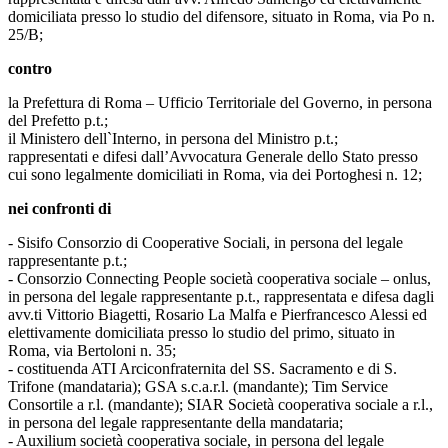
domiciliata presso lo studio del difensore, situato in Roma, via Po n.
25/B;
contro
la Prefettura di Roma – Ufficio Territoriale del Governo, in persona
del Prefetto p.t.;
il Ministero dell`Interno, in persona del Ministro p.t.;
rappresentati e difesi dall’Avvocatura Generale dello Stato presso
cui sono legalmente domiciliati in Roma, via dei Portoghesi n. 12;
nei confronti di
- Sisifo Consorzio di Cooperative Sociali, in persona del legale
rappresentante p.t.;
- Consorzio Connecting People società cooperativa sociale – onlus,
in persona del legale rappresentante p.t., rappresentata e difesa dagli
avv.ti Vittorio Biagetti, Rosario La Malfa e Pierfrancesco Alessi ed
elettivamente domiciliata presso lo studio del primo, situato in
Roma, via Bertoloni n. 35;
- costituenda ATI Arciconfraternita del SS. Sacramento e di S.
Trifone (mandataria); GSA s.c.a.r.l. (mandante); Tim Service
Consortile a r.l. (mandante); SIAR Società cooperativa sociale a r.l.,
in persona del legale rappresentante della mandataria;
- Auxilium società cooperativa sociale, in persona del legale