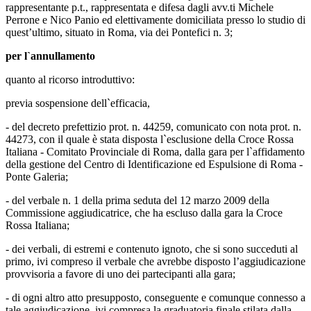
rappresentante p.t., rappresentata e difesa dagli avv.ti Michele
Perrone e Nico Panio ed elettivamente domiciliata presso lo studio di
quest’ultimo, situato in Roma, via dei Pontefici n. 3;
per l`annullamento
quanto al ricorso introduttivo:
previa sospensione dell`efficacia,
- del decreto prefettizio prot. n. 44259, comunicato con nota prot. n.
44273, con il quale è stata disposta l`esclusione della Croce Rossa
Italiana - Comitato Provinciale di Roma, dalla gara per l`affidamento
della gestione del Centro di Identificazione ed Espulsione di Roma -
Ponte Galeria;
- del verbale n. 1 della prima seduta del 12 marzo 2009 della
Commissione aggiudicatrice, che ha escluso dalla gara la Croce
Rossa Italiana;
- dei verbali, di estremi e contenuto ignoto, che si sono succeduti al
primo, ivi compreso il verbale che avrebbe disposto l’aggiudicazione
provvisoria a favore di uno dei partecipanti alla gara;
- di ogni altro atto presupposto, conseguente e comunque connesso a
tale aggiudicazione, ivi compresa la graduatoria finale stilata dalla