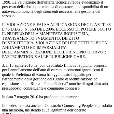
1998. La valutazione dell’offerta tecnica avrebbe evidenziato il
possesso della dotazione minima di operatori, la disponibilità di un
autoveicolo nonché degli strumenti necessari alla gestione del
servizio.
II. VIOLAZIONE E FALSA APPLICAZIONE DEGLI ARTT. 38
E 46 D.LGS. N. 163 DEL 2006. ECCESSO DI POTERE SOTTO
IL PROFILO DELLA MANIFESTA INGIUSTIZIA,
TRAVISAMENTO SVIAMENTO, DIFETTO
D’ISTRUTTORIA. VIOLAZIONE DEI PRECETTI DI BUON
ANDAMENTO ED IMPARZIALITA’
DELL’AMMINISTRAZIONE E DEL PRINCIPIO DI FAVOR
PARTECIPATIONIS ALLE PUBBLICHE GARE.
3. Il 15 aprile 2010 ha, poi, depositato II motivi aggiunti, proposti
per l’annullamento dell’atto di estremi e contenuti ignoti “con il
quale la Prefettura di Roma ha aggiudicato l’appalto per
l’affidamento della gestione del Centro di identificazione ed
espulsione sito in Roma – Ponte Galeria” nonché di ogni altro atto
presupposto, conseguente e comunque connesso.
In data 7 maggio 2010 ha prodotto una memoria.
In medesima data anche il Consorzio Connecting People ha prodotto
una memoria, insistendo sulla legittimità dell’operato