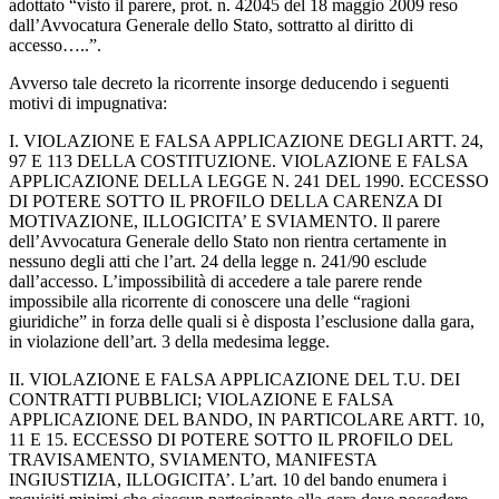
adottato “visto il parere, prot. n. 42045 del 18 maggio 2009 reso
dall’Avvocatura Generale dello Stato, sottratto al diritto di
accesso…..”.
Avverso tale decreto la ricorrente insorge deducendo i seguenti
motivi di impugnativa:
I. VIOLAZIONE E FALSA APPLICAZIONE DEGLI ARTT. 24,
97 E 113 DELLA COSTITUZIONE. VIOLAZIONE E FALSA
APPLICAZIONE DELLA LEGGE N. 241 DEL 1990. ECCESSO
DI POTERE SOTTO IL PROFILO DELLA CARENZA DI
MOTIVAZIONE, ILLOGICITA’ E SVIAMENTO. Il parere
dell’Avvocatura Generale dello Stato non rientra certamente in
nessuno degli atti che l’art. 24 della legge n. 241/90 esclude
dall’accesso. L’impossibilità di accedere a tale parere rende
impossibile alla ricorrente di conoscere una delle “ragioni
giuridiche” in forza delle quali si è disposta l’esclusione dalla gara,
in violazione dell’art. 3 della medesima legge.
II. VIOLAZIONE E FALSA APPLICAZIONE DEL T.U. DEI
CONTRATTI PUBBLICI; VIOLAZIONE E FALSA
APPLICAZIONE DEL BANDO, IN PARTICOLARE ARTT. 10,
11 E 15. ECCESSO DI POTERE SOTTO IL PROFILO DEL
TRAVISAMENTO, SVIAMENTO, MANIFESTA
INGIUSTIZIA, ILLOGICITA’. L’art. 10 del bando enumera i