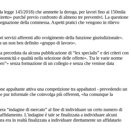
ella legge 145/2018) che ammette la deroga, per lavori fino ai 150mila
«diretto» purché previo confronto di almeno tre preventivi. La questione
segnazione della commessa. Aspetti pratici che vengono in rilievo
ori servizi afferenti allo svolgimento della funzione giurisdizionale».
da un non ben definito «gruppo di lavoro».
 preceduta da alcuna pubblicazione di “lex specialis” e dei criteri con
economicità e qualità nella selezione delle offerte». Tra le varie norme
avoro”» senza formazione di un collegio e senza che venisse data
ione appaltante attiva una competizione tra appaltatori - prevedendo un
ione pur informale che coinvolga più offerenti, «ha comunque la
mera “indagine di mercato” al fine di individuare un certo numero di
 affidamento. L'indagine è tale se finalizzata a individuare alcuni
ura era in realtà finalizzata a individuare direttamente un affidatario