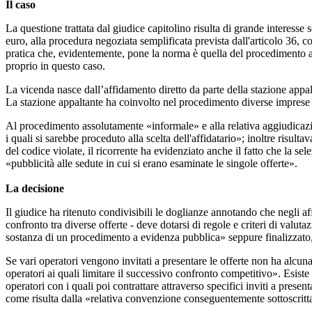
Il caso
La questione trattata dal giudice capitolino risulta di grande interes
euro, alla procedura negoziata semplificata prevista dall'articolo 36, 
pratica che, evidentemente, pone la norma è quella del procedimento a
proprio in questo caso.
La vicenda nasce dall’affidamento diretto da parte della stazione appalta
La stazione appaltante ha coinvolto nel procedimento diverse imprese a
Al procedimento assolutamente «informale» e alla relativa aggiudicazio
i quali si sarebbe proceduto alla scelta dell'affidatario»; inoltre risulta
del codice violate, il ricorrente ha evidenziato anche il fatto che la 
«pubblicità alle sedute in cui si erano esaminate le singole offerte».
La decisione
Il giudice ha ritenuto condivisibili le doglianze annotando che negli a
confronto tra diverse offerte - deve dotarsi di regole e criteri di val
sostanza di un procedimento a evidenza pubblica» seppure finalizzato,
Se vari operatori vengono invitati a presentare le offerte non ha alcun
operatori ai quali limitare il successivo confronto competitivo». Esiste
operatori con i quali poi contrattare attraverso specifici inviti a presen
come risulta dalla «relativa convenzione conseguentemente sottoscritt