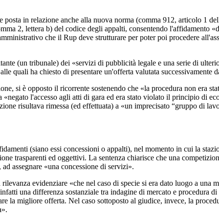
se se posta in relazione anche alla nuova norma (comma 912, articolo 1 d
comma 2, lettera b) del codice degli appalti, consentendo l'affidamento 
mministrativo che il Rup deve strutturare per poter poi procedere all'as
nte (un tribunale) dei «servizi di pubblicità legale e una serie di ulteri
lle quali ha chiesto di presentare un'offerta valutata successivamente 
ne, si è opposto il ricorrente sostenendo che «la procedura non era stata
va «negato l'accesso agli atti di gara ed era stato violato il principio di 
selezione risultava rimessa (ed effettuata) a «un imprecisato “gruppo di l
ffidamenti (siano essi concessioni o appalti), nel momento in cui la staz
utazione trasparenti ed oggettivi. La sentenza chiarisce che una competiz
 ad assegnare «una concessione di servizi».
a rilevanza evidenziare «che nel caso di specie si era dato luogo a una 
 infatti una differenza sostanziale tra indagine di mercato e procedura di
tare la migliore offerta. Nel caso sottoposto al giudice, invece, la proced
a».