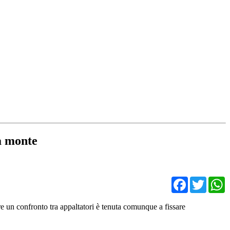
 a monte
Facebo
Twit
re un confronto tra appaltatori è tenuta comunque a fissare