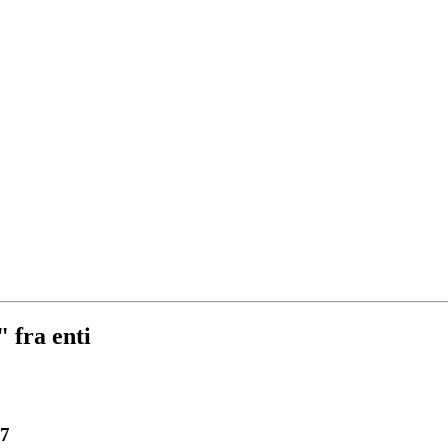
" fra enti
27