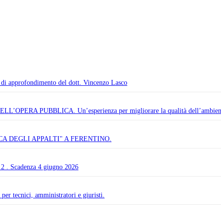
olo di approfondimento del dott. Vincenzo Lasco
A PUBBLICA. Un’esperienza per migliorare la qualità dell’ambiente
A DEGLI APPALTI" A FERENTINO.
e 2 . Scadenza 4 giugno 2026
er tecnici, amministratori e giuristi.