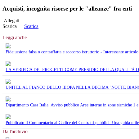
Acquisti, incognita risorse per le "alleanze" fra enti
Allegati
Scarica
Scarica
Leggi anche
Fideiussione falsa o contraffatta e soccorso istruttorio - Interessante artic
LA VERIFICA DEI PROGETTI COME PRESIDIO DELLA QUALITÀ DELL’OPER
UNITEL AL FIANCO DELLO IEOPA NELLA DECIMA "NOTTE BIANC
Dipartimento Casa Italia. Avviso pubblico Aree interne in zone sismiche 1 
Pubblicato il Commentario al Codice dei Contratti pubblici. Una guida utile p
Dall'archivio