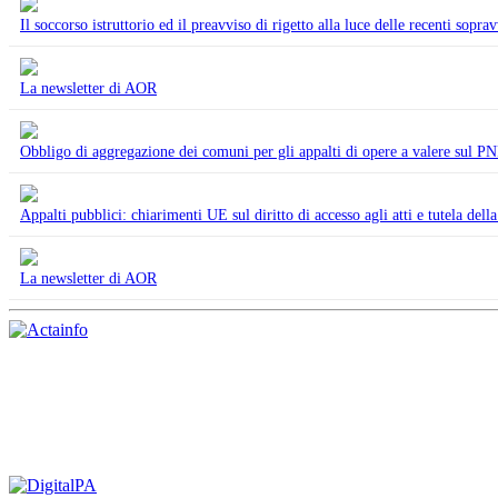
Il soccorso istruttorio ed il preavviso di rigetto alla luce delle recenti sopr
La newsletter di AOR
Obbligo di aggregazione dei comuni per gli appalti di opere a valere sul 
Appalti pubblici: chiarimenti UE sul diritto di accesso agli atti e tutela della
La newsletter di AOR