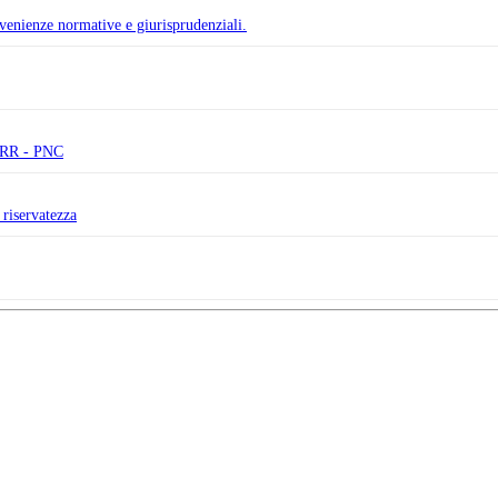
avvenienze normative e giurisprudenziali.
PNRR - PNC
 riservatezza