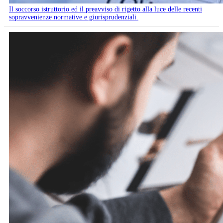
Il soccorso istruttorio ed il preavviso di rigetto alla luce delle recenti
sopravvenienze normative e giurisprudenziali.