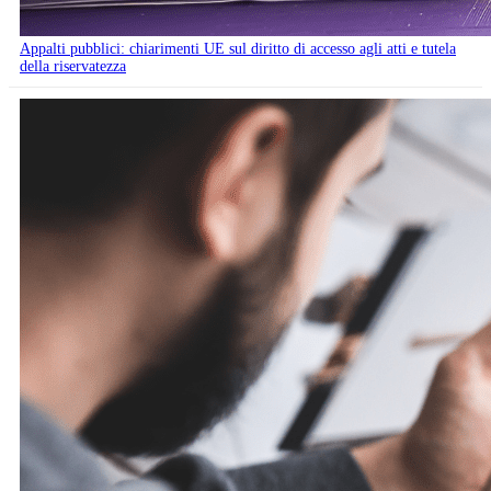
Appalti pubblici: chiarimenti UE sul diritto di accesso agli atti e tutela
della riservatezza