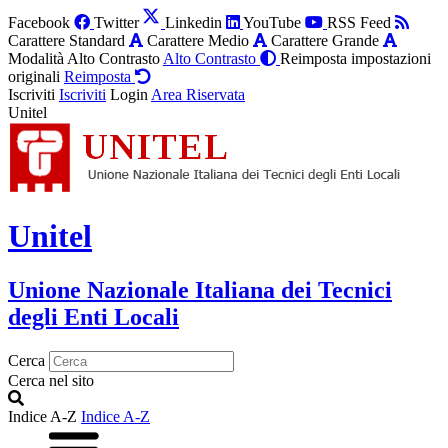
Facebook
Twitter
Linkedin
YouTube
RSS Feed
Carattere Standard
Carattere Medio
Carattere Grande
Modalità Alto Contrasto
Alto Contrasto
Reimposta impostazioni
originali
Reimposta
Iscriviti
Iscriviti
Login
Area Riservata
Unitel
Unitel
Unione Nazionale Italiana dei Tecnici
degli Enti Locali
Cerca
Cerca nel sito
Indice A-Z
Indice A-Z