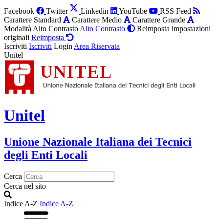
Facebook
Twitter
Linkedin
YouTube
RSS Feed
Carattere Standard
Carattere Medio
Carattere Grande
Modalità Alto Contrasto
Alto Contrasto
Reimposta impostazioni
originali
Reimposta
Iscriviti
Iscriviti
Login
Area Riservata
Unitel
Unitel
Unione Nazionale Italiana dei Tecnici
degli Enti Locali
Cerca
Cerca nel sito
Indice A-Z
Indice A-Z