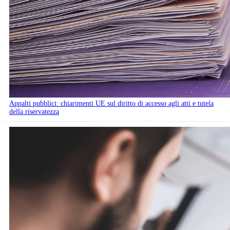
Appalti pubblici: chiarimenti UE sul diritto di accesso agli atti e tutela
della riservatezza