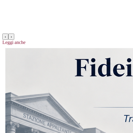
‹
›
Leggi anche