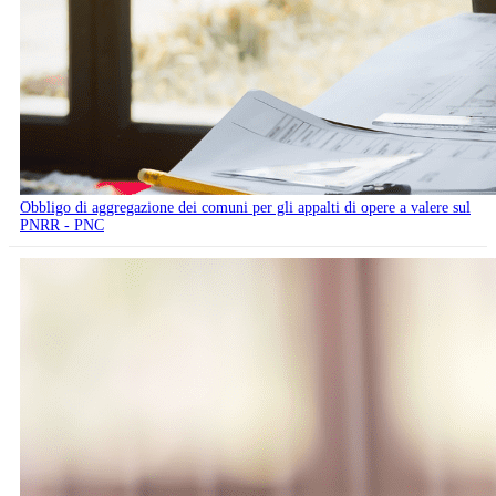
Obbligo di aggregazione dei comuni per gli appalti di opere a valere sul
PNRR - PNC