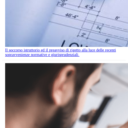
Il soccorso istruttorio ed il preavviso di rigetto alla luce delle recenti
sopravvenienze normative e giurisprudenziali.