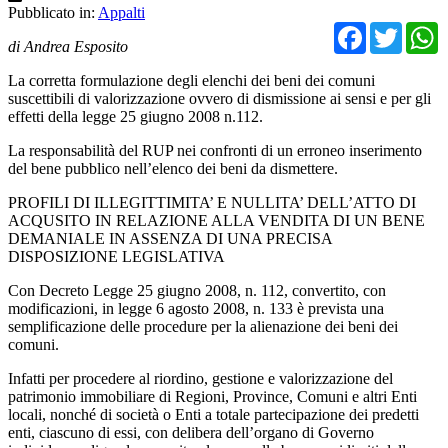
Pubblicato in:
Appalti
Facebo
Twit
di Andrea Esposito
La corretta formulazione degli elenchi dei beni dei comuni
suscettibili di valorizzazione ovvero di dismissione ai sensi e per gli
effetti della legge 25 giugno 2008 n.112.
La responsabilità del RUP nei confronti di un erroneo inserimento
del bene pubblico nell’elenco dei beni da dismettere.
PROFILI DI ILLEGITTIMITA’ E NULLITA’ DELL’ATTO DI
ACQUSITO IN RELAZIONE ALLA VENDITA DI UN BENE
DEMANIALE IN ASSENZA DI UNA PRECISA
DISPOSIZIONE LEGISLATIVA
Con Decreto Legge 25 giugno 2008, n. 112, convertito, con
modificazioni, in legge 6 agosto 2008, n. 133 è prevista una
semplificazione delle procedure per la alienazione dei beni dei
comuni.
Infatti per procedere al riordino, gestione e valorizzazione del
patrimonio immobiliare di Regioni, Province, Comuni e altri Enti
locali, nonché di società o Enti a totale partecipazione dei predetti
enti, ciascuno di essi, con delibera dell’organo di Governo