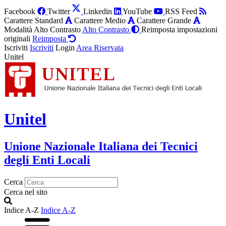
Facebook
Twitter
Linkedin
YouTube
RSS Feed
Carattere Standard
Carattere Medio
Carattere Grande
Modalità Alto Contrasto
Alto Contrasto
Reimposta impostazioni
originali
Reimposta
Iscriviti
Iscriviti
Login
Area Riservata
Unitel
Unitel
Unione Nazionale Italiana dei Tecnici
degli Enti Locali
Cerca
Cerca nel sito
Indice A-Z
Indice A-Z