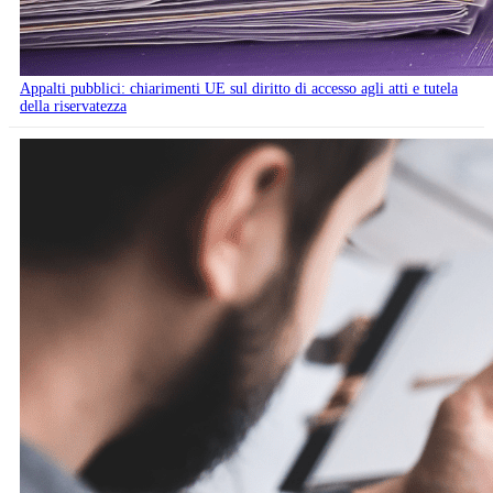
Appalti pubblici: chiarimenti UE sul diritto di accesso agli atti e tutela
della riservatezza