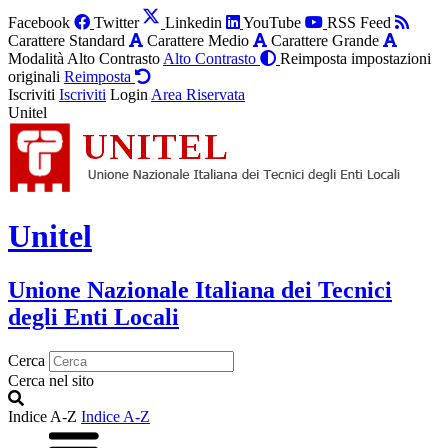
Facebook
Twitter
Linkedin
YouTube
RSS Feed
Carattere Standard
Carattere Medio
Carattere Grande
Modalità Alto Contrasto
Alto Contrasto
Reimposta impostazioni
originali
Reimposta
Iscriviti
Iscriviti
Login
Area Riservata
Unitel
Unitel
Unione Nazionale Italiana dei Tecnici
degli Enti Locali
Cerca
Cerca nel sito
Indice A-Z
Indice A-Z