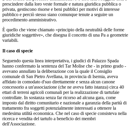
prescindere dalla loro veste formale e natura giuridica pubblica o
privata, gestiscono risorse e beni pubblici per motivi di interesse
pubblico e perciò stesso siano comunque tenute a seguire un
procedimento amministrativo.
È quello che viene chiamato «principio della neutralità delle forme
giuridiche soggettive», che disegna il concetto di una Pa a geometrie
variabili.
Il caso di specie
Seguendo questa linea interpretativa, i giudici di Palazzo Spada
hanno confermato la sentenza del Tar Molise che - in primo grado -
avevano annullato la deliberazione con la quale il Consiglio
comunale di San Pietro Avellana, in provincia di Isernia, aveva
affidato in comodato d'suo direttamente e senza alcun canone
concessorio a un'associazione (che ne aveva fatto istanza) circa 40
ettari di terreni agricoli comunali per la realizzazione di tartufaie
controllate. In sostanza senza far ricorso ad alcuna gara, come
imposto dal diritto comunitario e nazionale a garanzia della parità di
trattamento fra soggetti potenzialmente interessati a ottenere la
medesima utilità economica. Che nel caso di specie consisteva nella
ricerca e vendita del tartufo a beneficio dei membri
dell'Associazione.