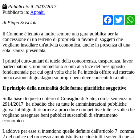
Pubblicato il 25/07/2017
Pubblicato in:
Appalti
Facebo
Twit
di Pippo Sciscioli
Il Comune è tenuto a indire sempre una gara pubblica per la
concessione di un terreno di proprietà in favore di soggetti che
vogliano insediare un'attività economica, anche in presenza di una
sola istanza presentata.
I principi euro-unitari di tutela della concorrenza, trasparenza, favor
partecipationis, non ammettono sconti alla luce del presupposto
fondamentale per cui ogni volta che la Pa intenda offrire sul mercato
un'occasione di guadagno su propri beni deve consentirlo a tutti.
Il principio della neutralità delle forme giuridiche soggettive
Sulla base di questo criterio il Consiglio di Stato, con la sentenza n.
2914/2017, ha ribadito che su tutte le amministrazioni pubbliche
grava l'obbligo di ricorrere a procedure competitive tutte le volte che
vogliano assegnare beni pubblici suscettibili di sfruttamento
economico.
Laddove per esse si intendono quelle definite dall'articolo 7, comma
2 del codice del processo amministrativo e cioè tutti i soggetti che, a