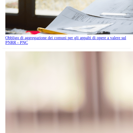
Obbligo di aggregazione dei comuni per gli appalti di opere a valere sul
PNRR - PNC