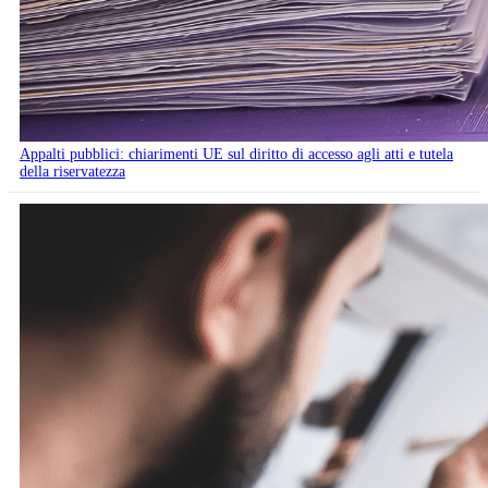
Appalti pubblici: chiarimenti UE sul diritto di accesso agli atti e tutela
della riservatezza