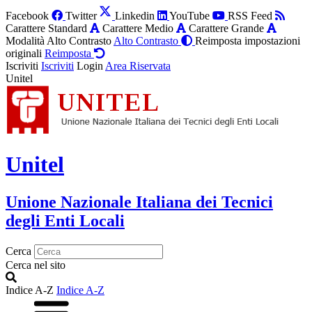
Facebook
Twitter
Linkedin
YouTube
RSS Feed
Carattere Standard
Carattere Medio
Carattere Grande
Modalità Alto Contrasto
Alto Contrasto
Reimposta impostazioni
originali
Reimposta
Iscriviti
Iscriviti
Login
Area Riservata
Unitel
Unitel
Unione Nazionale Italiana dei Tecnici
degli Enti Locali
Cerca
Cerca nel sito
Indice A-Z
Indice A-Z