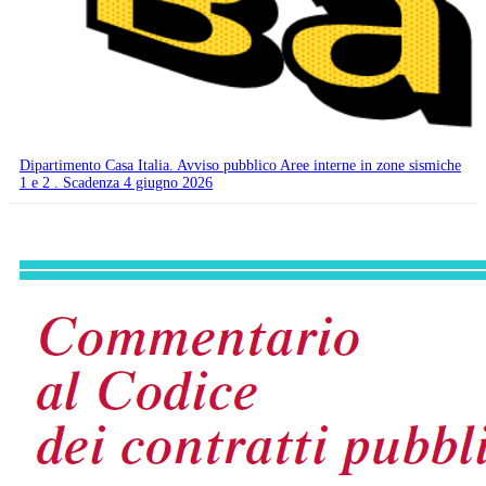
Dipartimento Casa Italia. Avviso pubblico Aree interne in zone sismiche
1 e 2 . Scadenza 4 giugno 2026