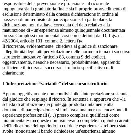
responsabile della prevenzione e protezione - il ricorrente
impugnava sia la graduatoria finale sia il proprio provvedimento di
esclusione determinato dalla omessa dichiarazione in ordine al
possesso di un requisito di partecipazione. In particolare, la
dichiarazione non risultava corredata del dato relativo alla
maturazione di «un'esperienza almeno quinquennale documentata
presso Complessi monumentali cosi come definiti dal D. Lgs. n.
42/2004, articolo 101, comma 2, lettera f)».
Il ricorrente, evidentemente, chiedeva al giudice di sanzionare
l'illegittimità degli atti per violazione delle norme in tema di soccorso
istruttorio integrativo (articolo 83, comma 9 del codice),
oggettivamente, neanche necessario, probabilmente, apparendo
sufficiente il ricorso al soccorso istruttorio specificativo o di
chiarimento.
L'interpretazione “variabile” del soccorso istruttorio
Appare oggettivamente non condivisibile l'interpretazione sostenuta
dal giudice che respinge il ricorso. In sentenza si appurava che «la
scheda di attribuzione dei punteggi prodotta unitamente alla
domanda di partecipazione» si limitava a una mera «elencazione di
esperienze professionali (…) presso complessi qualificati come
monumentali» ma queste non risultavano complete in quanto carenti
dell'indicazione del «periodo in cui dette esperienze sarebbero state
svolte (nonostante il bando richiedesse un'esperienza almeno