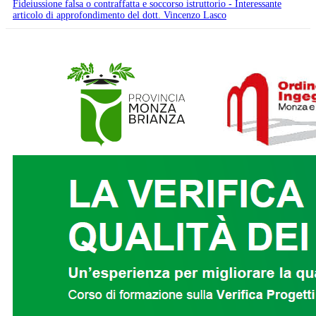
Fideiussione falsa o contraffatta e soccorso istruttorio - Interessante
articolo di approfondimento del dott. Vincenzo Lasco