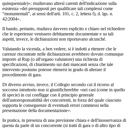
quinquennale)»; risultavano altresì carenti dell'indicazione sulla
esistenza «dei presupposti per qualificare tali complessi come
“monumentali”, ai sensi dell'arti. 101, c. 2, lettera f), d. lgs. n.
42/2004».
Il bando, pertanto, risultava davvero esplicito e chiaro nel richiedere
che le esperienze venissero debitamente documentate e su tali
aspetti, invece, le dichiarazioni non riportavano alcunché.
Valutando la vicenda, a ben vedere, si è indotti a ritenere che le
carenze riscontrate nelle dichiarazioni avrebbero dovuto comunque
imporre al Rup (o all'organo valutatore) una richiesta di
specificazioni, di chiarimento sui dati mancanti senza che tale
intervento postumo potesse ritenersi in grado di alterare il
procedimento di gara.
Di diverso avviso, invece, il Collegio secondo cui il ricorso al
soccorso istruttorio non si giustificherebbe «nei casi (come in quello
di specie) in cui confligge con il principio generale
dell'autoresponsabilità dei concorrenti, in forza del quale ciascuno
sopporta le conseguenze di eventuali errori commessi nella
presentazione della documentazione».
In pratica, in presenza di una previsione chiara e dell'inosservanza di
questa da parte di un concorrente (si tratti di gara o di altro tipo di