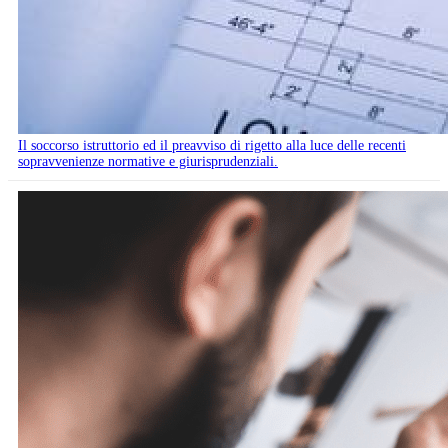
Il soccorso istruttorio ed il preavviso di rigetto alla luce delle recenti
sopravvenienze normative e giurisprudenziali.