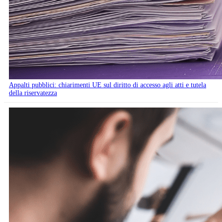
Appalti pubblici: chiarimenti UE sul diritto di accesso agli atti e tutela
della riservatezza