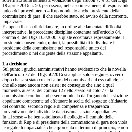
soffermato sulla lamentata violazione degli articoli 77 e 31 del Dlgs
18 aprile 2016 n. 50, per essersi, nel caso in esamene, il responsabile
unico del procedimento – Rup nominato anche presidente della
commissione di gara, il che sarebbe stato, ad avviso della ricorrente,
imparziale.
È appena il caso di richiamare, in ordine alle lamentate difficoltà
interpretative, la precedente disciplina contenuta nell'articolo 84,
comma 4, del Dlgs 163/2006 la quale eccettuava espressamente il
presidente consentendo, quindi, la possibilità di individuare il
presidente della commissione nel responsabile unico del
procedimento o nel dirigente della stazione appaltante.
La decisione
Sul punto i giudici amministrativi hanno evidenziato che la novella
dell'articolo 77 del Dlgs 50/2016 si applica solo a regime, ovvero
dopo che sarà stato creato l'albo dei commissari cui essa allude, e
che allo stato ancora non esiste; ne consegue che sino a quel
momento, ai sensi del comma 12 dello stesso articolo 77 «la
commissione continua ad essere nominata dall'organo della stazione
appaltante competente ad effettuare la scelta del soggetto affidatario
del contratto, secondo regole di competenza e trasparenza
preventivamente individuate da ciascuna stazione appaltante».
In tal senso – ha ben sottolineato il collegio - il cumulo delle
funzioni di Rup e di presidente della commissione di gara non viola
le regole di imparzialità che argomenta in termini di principio, e non