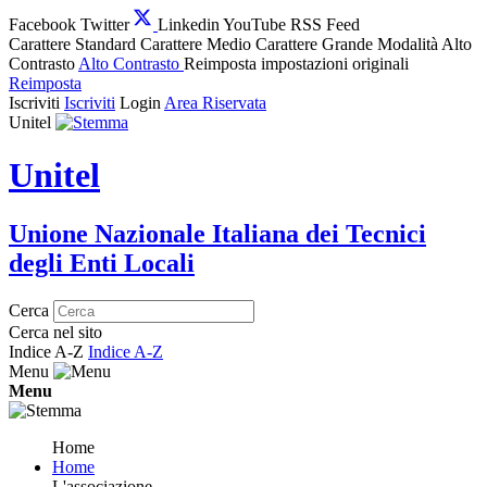
Facebook
Twitter
Linkedin
YouTube
RSS Feed
Carattere Standard
Carattere Medio
Carattere Grande
Modalità Alto
Contrasto
Alto Contrasto
Reimposta impostazioni originali
Reimposta
Iscriviti
Iscriviti
Login
Area Riservata
Unitel
Unitel
Unione Nazionale Italiana dei Tecnici
degli Enti Locali
Cerca
Cerca nel sito
Indice A-Z
Indice A-Z
Menu
Menu
Home
Home
L'associazione