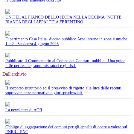
la qualità dell’ambiente costruito
UNITEL AL FIANCO DELLO IEOPA NELLA DECIMA "NOTTE
BIANCA DEGLI APPALTI" A FERENTINO.
Dipartimento Casa Italia. Avviso pubblico Aree interne in zone sismiche
1 e 2 . Scadenza 4 giugno 2026
Pubblicato il Commentario al Codice dei Contratti pubblici. Una guida
utile per tecnici, amministratori e giuristi.
Dall'archivio
Il soccorso istruttorio ed il preavviso di rigetto alla luce delle recenti
sopravvenienze normative e giurisprudenziali.
La newsletter di AOR
Obbligo di aggregazione dei comuni per gli appalti di opere a valere sul
PNRR - PNC