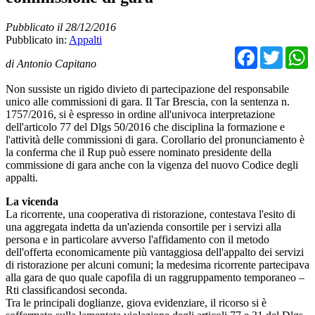
Pubblicato il 28/12/2016
Pubblicato in:
Appalti
Facebo
Twit
di Antonio Capitano
Non sussiste un rigido divieto di partecipazione del responsabile
unico alle commissioni di gara. Il Tar Brescia, con la sentenza n.
1757/2016, si è espresso in ordine all'univoca interpretazione
dell'articolo 77 del Dlgs 50/2016 che disciplina la formazione e
l'attività delle commissioni di gara. Corollario del pronunciamento è
la conferma che il Rup può essere nominato presidente della
commissione di gara anche con la vigenza del nuovo Codice degli
appalti.
La vicenda
La ricorrente, una cooperativa di ristorazione, contestava l'esito di
una aggregata indetta da un'azienda consortile per i servizi alla
persona e in particolare avverso l'affidamento con il metodo
dell'offerta economicamente più vantaggiosa dell'appalto dei servizi
di ristorazione per alcuni comuni; la medesima ricorrente partecipava
alla gara de quo quale capofila di un raggruppamento temporaneo –
Rti classificandosi seconda.
Tra le principali doglianze, giova evidenziare, il ricorso si è