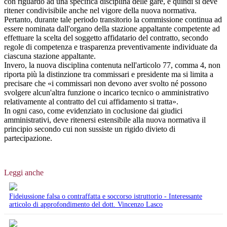
con riguardo ad una specifica disciplina delle gare, e quindi si deve
ritener condivisibile anche nel vigore della nuova normativa.
Pertanto, durante tale periodo transitorio la commissione continua ad
essere nominata dall'organo della stazione appaltante competente ad
effettuare la scelta del soggetto affidatario del contratto, secondo
regole di competenza e trasparenza preventivamente individuate da
ciascuna stazione appaltante.
Invero, la nuova disciplina contenuta nell'articolo 77, comma 4, non
riporta più la distinzione tra commissari e presidente ma si limita a
precisare che «i commissari non devono aver svolto né possono
svolgere alcun'altra funzione o incarico tecnico o amministrativo
relativamente al contratto del cui affidamento si tratta».
In ogni caso, come evidenziato in coclusione dai giudici
amministrativi, deve ritenersi estensibile alla nuova normativa il
principio secondo cui non sussiste un rigido divieto di
partecipazione.
Leggi anche
Fideiussione falsa o contraffatta e soccorso istruttorio - Interessante
articolo di approfondimento del dott. Vincenzo Lasco