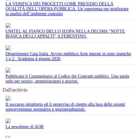
LA VERIFICA DEI PROGETTI COME PRESIDIO DELLA
QUALITÀ DELL’OPERA PUBBLICA. Un’esperienza per migliorare
la qualità dell’ambiente costruito
UNITEL AL FIANCO DELLO IEOPA NELLA DECIMA "NOTTE
BIANCA DEGLI APPALTI" A FERENTINO.
Dipartimento Casa Italia. Avviso pubblico Aree interne in zone sismiche
1 e 2 . Scadenza 4 giugno 2026
Pubblicato il Commentario al Codice dei Contratti pubblici. Una guida
utile per tecnici, amministratori e giuristi.
Dall'archivio
Il soccorso istruttorio ed il preavviso di rigetto alla luce delle recenti
sopravvenienze normative e giurisprudenziali.
La newsletter di AOR